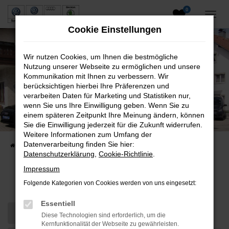
0
Zum
Hauptinhalt
Cookie Einstellungen
springen
Wir nutzen Cookies, um Ihnen die bestmögliche
Nutzung unserer Webseite zu ermöglichen und unsere
Kommunikation mit Ihnen zu verbessern. Wir
berücksichtigen hierbei Ihre Präferenzen und
verarbeiten Daten für Marketing und Statistiken nur,
wenn Sie uns Ihre Einwilligung geben. Wenn Sie zu
Neuwagen und Gebrauchtwagen
einem späteren Zeitpunkt Ihre Meinung ändern, können
Sie die Einwilligung jederzeit für die Zukunft widerrufen.
VW, VW Nutzfahrzeuge, Audi & Skoda
Weitere Informationen zum Umfang der
Datenverarbeitung finden Sie hier:
Startseite
Fahrzeuge
Fahrzeugsuche
Datenschutzerklärung
,
Cookie-Richtlinie
.
Impressum
Fahrzeug-Showroom
Folgende Kategorien von Cookies werden von uns eingesetzt:
Essentiell
Diese Technologien sind erforderlich, um die
Kernfunktionalität der Webseite zu gewährleisten.