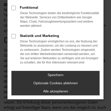
Die Kontaktdaten des Datenschutzbeauftragten:
Funktional
Name: Alfred Sanktjohanser
Diese Technologien bieten die bestmögliche Funktionalität
Telefonnummer: +49 (0) 8243 2088
der Webseite. Services von Drittanbietern wie Google
E-Mail Adresse: info@autohaus-sanktjohanser.de
Maps, Chats, Fahrzeugbewertungssystem und weitere
Unternehmensbezeichnung: Autohaus Alfred Sanktjohanser
werden aktiviert.
e.K.
Statistik und Marketing
Datenschutzerklärung
Diese Technologien ermöglichen es uns, die Nutzung der
Webseite zu analysieren, um die Leistung zu messen und
Sie erhalten als Nutzer unserer Internetseite in dieser
zu verbessern. Zudem werden Technologien eingesetzt,
die von dritten Werbetreibenden verwendet werden, um
Datenschutzerklärung alle notwendigen Informationen
Sie auf anderen Webseiten zu verfolgen und um Anzeigen
darüber, wie, in welchem Umfang sowie zu welchem Zweck
zu schalten, die für Ihre Interessen relevant sind.
wir oder Drittanbieter Daten von Ihnen erheben und diese
verwenden. Die Erhebung und Nutzung Ihrer Daten erfolgt
Speichern
streng nach den Vorgaben des Bundesdatenschutzgesetzes
(BDSG) und des Telemediengesetzes (TMG). Wir fühlen uns
Optionale Cookies ablehnen
der Vertraulichkeit Ihrer personenbezogenen Daten
besonders verpflichtet und arbeiten deshalb streng
Alle akzeptieren
innerhalb der Grenzen, die die gesetzlichen Vorgaben uns
setzen. Die Erhebung dieser personenbezogenen Daten
erfolgt auf freiwilliger Basis, wenn uns das möglich ist. Auch