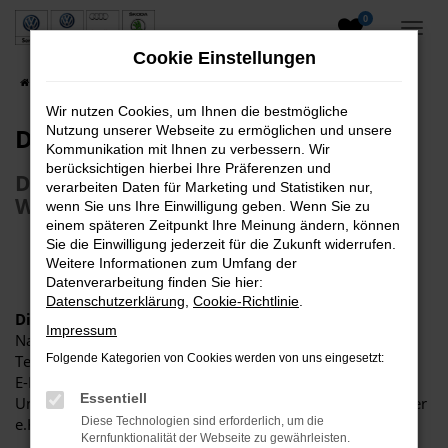
0
Zum
Hauptinhalt
Cookie Einstellungen
springen
Startseite
Datenschutz
Wir nutzen Cookies, um Ihnen die bestmögliche
Datenschutz
Nutzung unserer Webseite zu ermöglichen und unsere
Kommunikation mit Ihnen zu verbessern. Wir
berücksichtigen hierbei Ihre Präferenzen und
Datenschutzhinweise für unsere
verarbeiten Daten für Marketing und Statistiken nur,
Website
wenn Sie uns Ihre Einwilligung geben. Wenn Sie zu
einem späteren Zeitpunkt Ihre Meinung ändern, können
Sie die Einwilligung jederzeit für die Zukunft widerrufen.
Weitere Informationen zum Umfang der
Datenverarbeitung finden Sie hier:
Datenschutzerklärung
,
Cookie-Richtlinie
.
Die Kontaktdaten des Unternehmens:
Impressum
Name: Alfred Sanktjohanser
Telefonnummer: +49 (0) 8243 2088
Folgende Kategorien von Cookies werden von uns eingesetzt:
E-Mail Adresse: info@autohaus-sanktjohanser.de
Essentiell
Unternehmensbezeichnung: Autohaus Alfred Sanktjohanser
e.K.
Diese Technologien sind erforderlich, um die
Kernfunktionalität der Webseite zu gewährleisten.