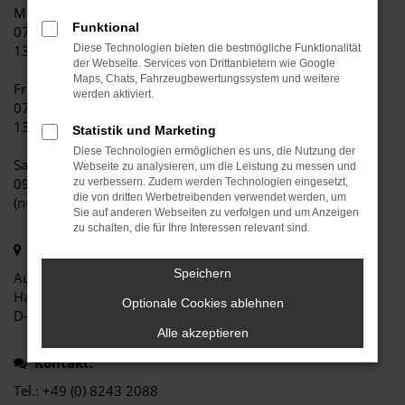
Montag bis Donnerstag:
Funktional
07:00 bis 12:00 Uhr
13:00 bis 18:00 Uhr
Diese Technologien bieten die bestmögliche Funktionalität
der Webseite. Services von Drittanbietern wie Google
Maps, Chats, Fahrzeugbewertungssystem und weitere
Freitag:
werden aktiviert.
07:00 bis 12:00 Uhr
13:00 bis 17:00 Uhr
Statistik und Marketing
Diese Technologien ermöglichen es uns, die Nutzung der
Samstag:
Webseite zu analysieren, um die Leistung zu messen und
09:00 bis 12:00 Uhr
zu verbessern. Zudem werden Technologien eingesetzt,
die von dritten Werbetreibenden verwendet werden, um
(nur Verkauf)
Sie auf anderen Webseiten zu verfolgen und um Anzeigen
zu schalten, die für Ihre Interessen relevant sind.
Postadresse:
Speichern
Autohaus Alfred Sanktjohanser e.K.
Hauptstraße 14
Optionale Cookies ablehnen
D-86920 Denklingen
Alle akzeptieren
Kontakt:
Tel.: +49 (0) 8243 2088