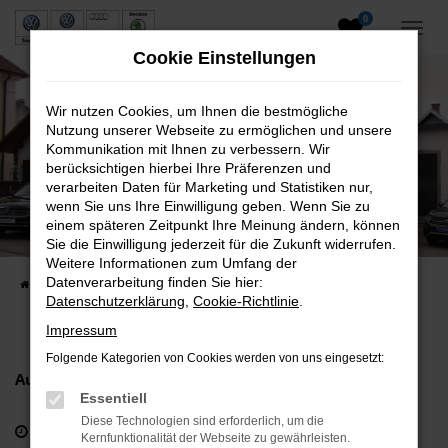
0
Zum
Hauptinhalt
Cookie Einstellungen
springen
Wir nutzen Cookies, um Ihnen die bestmögliche
Nutzung unserer Webseite zu ermöglichen und unsere
Kommunikation mit Ihnen zu verbessern. Wir
berücksichtigen hierbei Ihre Präferenzen und
verarbeiten Daten für Marketing und Statistiken nur,
wenn Sie uns Ihre Einwilligung geben. Wenn Sie zu
Kundendienstanfrage
einem späteren Zeitpunkt Ihre Meinung ändern, können
Sie die Einwilligung jederzeit für die Zukunft widerrufen.
Anmeldung & Terminvereinbarung
Weitere Informationen zum Umfang der
Datenverarbeitung finden Sie hier:
Startseite
Werkstattservice
Kundendienstanfrage
Datenschutzerklärung
,
Cookie-Richtlinie
.
Impressum
Folgende Kategorien von Cookies werden von uns eingesetzt:
Ausstellung in Denklingen:
Essentiell
Diese Technologien sind erforderlich, um die
Öffnungszeiten:
Kernfunktionalität der Webseite zu gewährleisten.