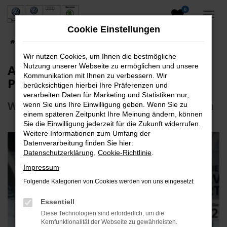
0
Zum
Hauptinhalt
Cookie Einstellungen
springen
Startseite
Über uns
Aktuelles & Presse
Wir nutzen Cookies, um Ihnen die bestmögliche
Aktuelle Angebote, Infos und
Nutzung unserer Webseite zu ermöglichen und unsere
Kommunikation mit Ihnen zu verbessern. Wir
Pressemitteilungen
berücksichtigen hierbei Ihre Präferenzen und
verarbeiten Daten für Marketing und Statistiken nur,
Wir halten Sie stets auf dem Laufenden
wenn Sie uns Ihre Einwilligung geben. Wenn Sie zu
einem späteren Zeitpunkt Ihre Meinung ändern, können
Sie die Einwilligung jederzeit für die Zukunft widerrufen.
Weitere Informationen zum Umfang der
Datenverarbeitung finden Sie hier:
Datenschutzerklärung
,
Cookie-Richtlinie
.
Impressum
Folgende Kategorien von Cookies werden von uns eingesetzt:
Essentiell
Diese Technologien sind erforderlich, um die
Kernfunktionalität der Webseite zu gewährleisten.