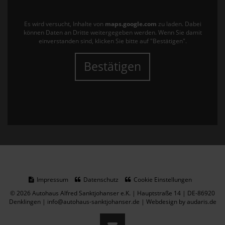
Es wird versucht, Inhalte von
maps.google.com
zu laden. Dabei
können Daten an Dritte weitergegeben werden. Wenn Sie damit
einverstanden sind, klicken Sie bitte auf "Bestätigen".
Bestätigen
Impressum
Datenschutz
Cookie Einstellungen
© 2026 Autohaus Alfred Sanktjohanser e.K. | Hauptstraße 14 | DE-86920
Denklingen | info@autohaus-sanktjohanser.de |
Webdesign by audaris.de