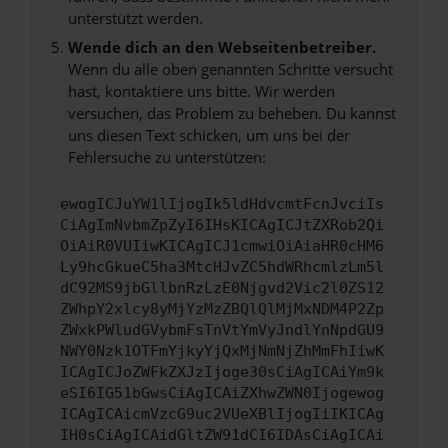
unterstützt werden.
Wende dich an den Webseitenbetreiber.
Wenn du alle oben genannten Schritte versucht
hast, kontaktiere uns bitte. Wir werden
versuchen, das Problem zu beheben. Du kannst
uns diesen Text schicken, um uns bei der
Fehlersuche zu unterstützen:
ewogICJuYW1lIjogIk5ldHdvcmtFcnJvciIs
CiAgImNvbmZpZyI6IHsKICAgICJtZXRob2Qi
OiAiR0VUIiwKICAgICJ1cmwiOiAiaHR0cHM6
Ly9hcGkueC5ha3MtcHJvZC5hdWRhcmlzLm5l
dC92MS9jbGllbnRzLzE0Njgvd2Vic2l0ZS12
ZWhpY2xlcy8yMjYzMzZBQlQlMjMxNDM4P2Zp
ZWxkPWludGVybmFsTnVtYmVyJndlYnNpdGU9
NWY0Nzk1OTFmYjkyYjQxMjNmNjZhMmFhIiwK
ICAgICJoZWFkZXJzIjoge30sCiAgICAiYm9k
eSI6IG51bGwsCiAgICAiZXhwZWN0Ijogewog
ICAgICAicmVzcG9uc2VUeXBlIjogIiIKICAg
IH0sCiAgICAidGltZW91dCI6IDAsCiAgICAi