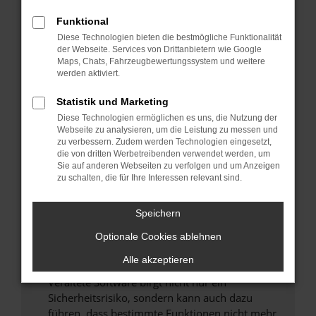
Überprüfe deine Firewall und deine
Funktional
Internetverbindung.
Diese Technologien bieten die bestmögliche Funktionalität
Laden andere Webseiten, zum Beispiel deine
der Webseite. Services von Drittanbietern wie Google
Maps, Chats, Fahrzeugbewertungssystem und weitere
Suchmaschine?
werden aktiviert.
Prüfe deine Browsererweiterungen.
Manche Erweiterungen, wie Werbeblocker,
Statistik und Marketing
können das Laden bestimmter Seiten
Diese Technologien ermöglichen es uns, die Nutzung der
verhindern. Funktioniert die Seite in einem
Webseite zu analysieren, um die Leistung zu messen und
zu verbessern. Zudem werden Technologien eingesetzt,
anderen Browser oder in einem privaten
die von dritten Werbetreibenden verwendet werden, um
Fenster?
Sie auf anderen Webseiten zu verfolgen und um Anzeigen
zu schalten, die für Ihre Interessen relevant sind.
Starte dein Gerät neu.
Das kann manchmal helfen, vorübergehende
Speichern
Probleme zu beheben.
Stelle sicher, dass dein Browser und dein
Optionale Cookies ablehnen
Betriebssystem auf dem neuesten Stand
Alle akzeptieren
sind.
Veraltete Software birgt nicht nur ein
Sicherheitsrisiko, sondern kann auch dazu
führen, dass bestimmte Funktionen nicht mehr