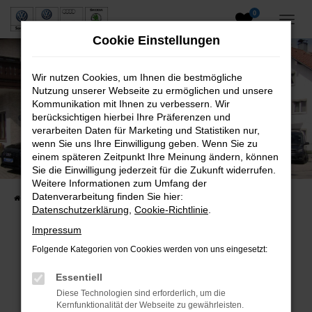
0
Zum
Hauptinhalt
Cookie Einstellungen
springen
Wir nutzen Cookies, um Ihnen die bestmögliche
Nutzung unserer Webseite zu ermöglichen und unsere
Kommunikation mit Ihnen zu verbessern. Wir
berücksichtigen hierbei Ihre Präferenzen und
verarbeiten Daten für Marketing und Statistiken nur,
wenn Sie uns Ihre Einwilligung geben. Wenn Sie zu
Neuwagen und Gebrauchtwagen
einem späteren Zeitpunkt Ihre Meinung ändern, können
Sie die Einwilligung jederzeit für die Zukunft widerrufen.
VW, VW Nutzfahrzeuge, Audi & Skoda
Weitere Informationen zum Umfang der
Datenverarbeitung finden Sie hier:
Startseite
Fahrzeuge
Fahrzeugsuche
Datenschutzerklärung
,
Cookie-Richtlinie
.
Impressum
Folgende Kategorien von Cookies werden von uns eingesetzt:
Fehler: Network Error
Essentiell
Beim Laden ist ein Fehler aufgetreten.
Diese Technologien sind erforderlich, um die
Hier sind ein paar Tipps, die dir helfen können:
Kernfunktionalität der Webseite zu gewährleisten.