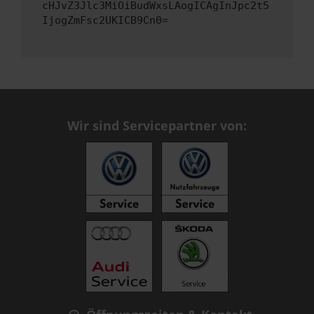
cHJvZ3Jlc3MiOiBudWxsLAogICAgInJpc2t5
IjogZmFsc2UKICB9Cn0=
Wir sind Servicepartner von: