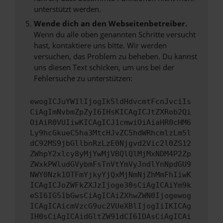
unterstützt werden.
Wende dich an den Webseitenbetreiber.
Wenn du alle oben genannten Schritte versucht
hast, kontaktiere uns bitte. Wir werden
versuchen, das Problem zu beheben. Du kannst
uns diesen Text schicken, um uns bei der
Fehlersuche zu unterstützen:
ewogICJuYW1lIjogIk5ldHdvcmtFcnJvciIs
CiAgImNvbmZpZyI6IHsKICAgICJtZXRob2Qi
OiAiR0VUIiwKICAgICJ1cmwiOiAiaHR0cHM6
Ly9hcGkueC5ha3MtcHJvZC5hdWRhcmlzLm5l
dC92MS9jbGllbnRzLzE0Njgvd2Vic2l0ZS12
ZWhpY2xlcy8yMjYwMjVBQlQlMjMxNDM4P2Zp
ZWxkPWludGVybmFsTnVtYmVyJndlYnNpdGU9
NWY0Nzk1OTFmYjkyYjQxMjNmNjZhMmFhIiwK
ICAgICJoZWFkZXJzIjoge30sCiAgICAiYm9k
eSI6IG51bGwsCiAgICAiZXhwZWN0Ijogewog
ICAgICAicmVzcG9uc2VUeXBlIjogIiIKICAg
IH0sCiAgICAidGltZW91dCI6IDAsCiAgICAi