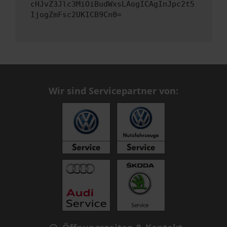
cHJvZ3Jlc3MiOiBudWxsLAogICAgInJpc2t5
IjogZmFsc2UKICB9Cn0=
Wir sind Servicepartner von: