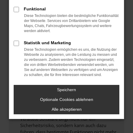
Überprüfe deine Firewall und deine
Funktional
Internetverbindung.
Diese Technologien bieten die bestmögliche Funktionalität
Laden andere Webseiten, zum Beispiel deine
der Webseite. Services von Drittanbietern wie Google
Maps, Chats, Fahrzeugbewertungssystem und weitere
Suchmaschine?
werden aktiviert.
Prüfe deine Browsererweiterungen.
Manche Erweiterungen, wie Werbeblocker,
Statistik und Marketing
können das Laden bestimmter Seiten
Diese Technologien ermöglichen es uns, die Nutzung der
verhindern. Funktioniert die Seite in einem
Webseite zu analysieren, um die Leistung zu messen und
zu verbessern. Zudem werden Technologien eingesetzt,
anderen Browser oder in einem privaten
die von dritten Werbetreibenden verwendet werden, um
Fenster?
Sie auf anderen Webseiten zu verfolgen und um Anzeigen
zu schalten, die für Ihre Interessen relevant sind.
Starte dein Gerät neu.
Das kann manchmal helfen, vorübergehende
Speichern
Probleme zu beheben.
Stelle sicher, dass dein Browser und dein
Optionale Cookies ablehnen
Betriebssystem auf dem neuesten Stand
Alle akzeptieren
sind.
Veraltete Software birgt nicht nur ein
Sicherheitsrisiko, sondern kann auch dazu
führen, dass bestimmte Funktionen nicht mehr