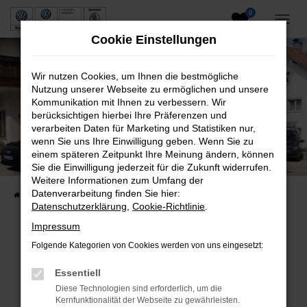
0
Zum
Hauptinhalt
Cookie Einstellungen
springen
Wir nutzen Cookies, um Ihnen die bestmögliche
Nutzung unserer Webseite zu ermöglichen und unsere
Kommunikation mit Ihnen zu verbessern. Wir
berücksichtigen hierbei Ihre Präferenzen und
verarbeiten Daten für Marketing und Statistiken nur,
wenn Sie uns Ihre Einwilligung geben. Wenn Sie zu
Neuwagen und Gebrauchtwagen
einem späteren Zeitpunkt Ihre Meinung ändern, können
Sie die Einwilligung jederzeit für die Zukunft widerrufen.
VW, VW Nutzfahrzeuge, Audi & Skoda
Weitere Informationen zum Umfang der
Datenverarbeitung finden Sie hier:
Startseite
Fahrzeuge
Fahrzeugsuche
Datenschutzerklärung
,
Cookie-Richtlinie
.
Impressum
Folgende Kategorien von Cookies werden von uns eingesetzt:
Fehler: Network Error
Essentiell
Beim Laden ist ein Fehler aufgetreten.
Diese Technologien sind erforderlich, um die
Hier sind ein paar Tipps, die dir helfen können:
Kernfunktionalität der Webseite zu gewährleisten.