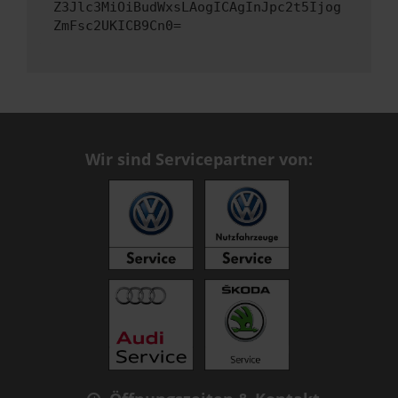
Z3Jlc3MiOiBudWxsLAogICAgInJpc2t5Ijog
ZmFsc2UKICB9Cn0=
Wir sind Servicepartner von: