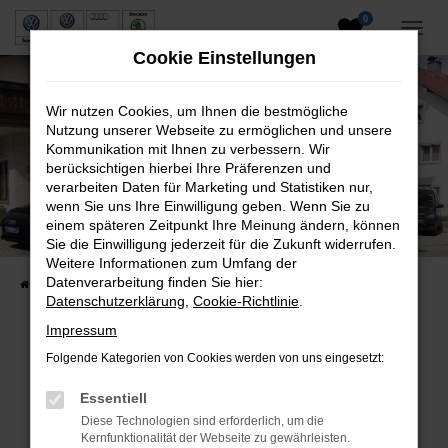
0
Zum
Hauptinhalt
Cookie Einstellungen
springen
Wir nutzen Cookies, um Ihnen die bestmögliche
Nutzung unserer Webseite zu ermöglichen und unsere
Kommunikation mit Ihnen zu verbessern. Wir
berücksichtigen hierbei Ihre Präferenzen und
verarbeiten Daten für Marketing und Statistiken nur,
wenn Sie uns Ihre Einwilligung geben. Wenn Sie zu
Neuwagen und Gebrauchtwagen
einem späteren Zeitpunkt Ihre Meinung ändern, können
Sie die Einwilligung jederzeit für die Zukunft widerrufen.
VW, VW Nutzfahrzeuge, Audi & Skoda
Weitere Informationen zum Umfang der
Datenverarbeitung finden Sie hier:
Startseite
Fahrzeuge
Fahrzeugsuche
Datenschutzerklärung
,
Cookie-Richtlinie
.
Impressum
Folgende Kategorien von Cookies werden von uns eingesetzt:
Fehler: Network Error
Essentiell
Beim Laden ist ein Fehler aufgetreten.
Diese Technologien sind erforderlich, um die
Hier sind ein paar Tipps, die dir helfen können:
Kernfunktionalität der Webseite zu gewährleisten.