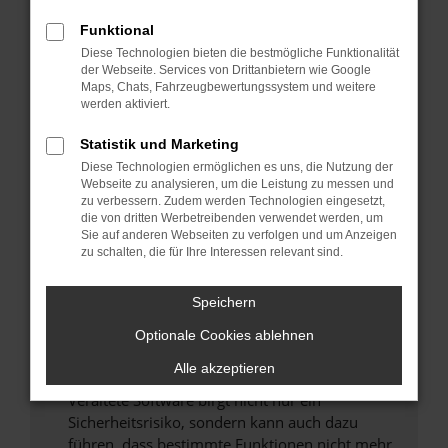
Überprüfe deine Firewall und deine
Funktional
Internetverbindung.
Diese Technologien bieten die bestmögliche Funktionalität
Laden andere Webseiten, zum Beispiel deine
der Webseite. Services von Drittanbietern wie Google
Maps, Chats, Fahrzeugbewertungssystem und weitere
Suchmaschine?
werden aktiviert.
Prüfe deine Browsererweiterungen.
Manche Erweiterungen, wie Werbeblocker,
Statistik und Marketing
können das Laden bestimmter Seiten
Diese Technologien ermöglichen es uns, die Nutzung der
verhindern. Funktioniert die Seite in einem
Webseite zu analysieren, um die Leistung zu messen und
zu verbessern. Zudem werden Technologien eingesetzt,
anderen Browser oder in einem privaten
die von dritten Werbetreibenden verwendet werden, um
Fenster?
Sie auf anderen Webseiten zu verfolgen und um Anzeigen
zu schalten, die für Ihre Interessen relevant sind.
Starte dein Gerät neu.
Das kann manchmal helfen, vorübergehende
Speichern
Probleme zu beheben.
Stelle sicher, dass dein Browser und dein
Optionale Cookies ablehnen
Betriebssystem auf dem neuesten Stand
Alle akzeptieren
sind.
Veraltete Software birgt nicht nur ein
Sicherheitsrisiko, sondern kann auch dazu
führen, dass bestimmte Funktionen nicht mehr