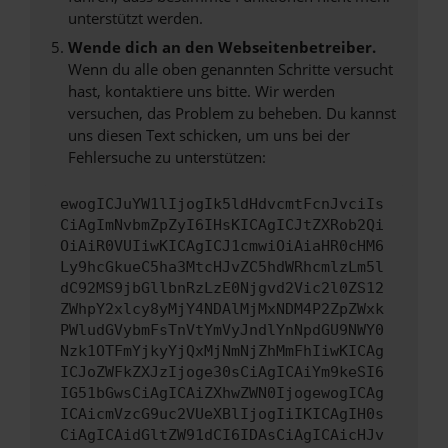
unterstützt werden.
Wende dich an den Webseitenbetreiber.
Wenn du alle oben genannten Schritte versucht
hast, kontaktiere uns bitte. Wir werden
versuchen, das Problem zu beheben. Du kannst
uns diesen Text schicken, um uns bei der
Fehlersuche zu unterstützen:
ewogICJuYW1lIjogIk5ldHdvcmtFcnJvciIs
CiAgImNvbmZpZyI6IHsKICAgICJtZXRob2Qi
OiAiR0VUIiwKICAgICJ1cmwiOiAiaHR0cHM6
Ly9hcGkueC5ha3MtcHJvZC5hdWRhcmlzLm5l
dC92MS9jbGllbnRzLzE0Njgvd2Vic2l0ZS12
ZWhpY2xlcy8yMjY4NDAlMjMxNDM4P2ZpZWxk
PWludGVybmFsTnVtYmVyJndlYnNpdGU9NWY0
Nzk1OTFmYjkyYjQxMjNmNjZhMmFhIiwKICAg
ICJoZWFkZXJzIjoge30sCiAgICAiYm9keSI6
IG51bGwsCiAgICAiZXhwZWN0IjogewogICAg
ICAicmVzcG9uc2VUeXBlIjogIiIKICAgIH0s
CiAgICAidGltZW91dCI6IDAsCiAgICAicHJv