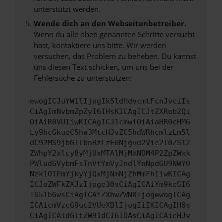
unterstützt werden.
Wende dich an den Webseitenbetreiber.
Wenn du alle oben genannten Schritte versucht
hast, kontaktiere uns bitte. Wir werden
versuchen, das Problem zu beheben. Du kannst
uns diesen Text schicken, um uns bei der
Fehlersuche zu unterstützen:
ewogICJuYW1lIjogIk5ldHdvcmtFcnJvciIs
CiAgImNvbmZpZyI6IHsKICAgICJtZXRob2Qi
OiAiR0VUIiwKICAgICJ1cmwiOiAiaHR0cHM6
Ly9hcGkueC5ha3MtcHJvZC5hdWRhcmlzLm5l
dC92MS9jbGllbnRzLzE0Njgvd2Vic2l0ZS12
ZWhpY2xlcy8yMjUxMTAlMjMxNDM4P2ZpZWxk
PWludGVybmFsTnVtYmVyJndlYnNpdGU9NWY0
Nzk1OTFmYjkyYjQxMjNmNjZhMmFhIiwKICAg
ICJoZWFkZXJzIjoge30sCiAgICAiYm9keSI6
IG51bGwsCiAgICAiZXhwZWN0IjogewogICAg
ICAicmVzcG9uc2VUeXBlIjogIiIKICAgIH0s
CiAgICAidGltZW91dCI6IDAsCiAgICAicHJv