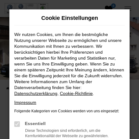
0
Zum
Hauptinhalt
Cookie Einstellungen
springen
Wir nutzen Cookies, um Ihnen die bestmögliche
Nutzung unserer Webseite zu ermöglichen und unsere
Kommunikation mit Ihnen zu verbessern. Wir
berücksichtigen hierbei Ihre Präferenzen und
verarbeiten Daten für Marketing und Statistiken nur,
wenn Sie uns Ihre Einwilligung geben. Wenn Sie zu
Neuwagen und Gebrauchtwagen
einem späteren Zeitpunkt Ihre Meinung ändern, können
Sie die Einwilligung jederzeit für die Zukunft widerrufen.
VW, VW Nutzfahrzeuge, Audi & Skoda
Weitere Informationen zum Umfang der
Datenverarbeitung finden Sie hier:
Startseite
Fahrzeuge
Fahrzeugsuche
Datenschutzerklärung
,
Cookie-Richtlinie
.
Impressum
Folgende Kategorien von Cookies werden von uns eingesetzt:
Fehler: Network Error
Essentiell
Beim Laden ist ein Fehler aufgetreten.
Diese Technologien sind erforderlich, um die
Hier sind ein paar Tipps, die dir helfen können:
Kernfunktionalität der Webseite zu gewährleisten.