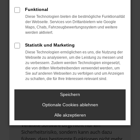
Überprüfe deine Firewall und deine
Funktional
Internetverbindung.
Diese Technologien bieten die bestmögliche Funktionalität
Laden andere Webseiten, zum Beispiel deine
der Webseite. Services von Drittanbietern wie Google
Maps, Chats, Fahrzeugbewertungssystem und weitere
Suchmaschine?
werden aktiviert.
Prüfe deine Browsererweiterungen.
Manche Erweiterungen, wie Werbeblocker,
Statistik und Marketing
können das Laden bestimmter Seiten
Diese Technologien ermöglichen es uns, die Nutzung der
verhindern. Funktioniert die Seite in einem
Webseite zu analysieren, um die Leistung zu messen und
zu verbessern. Zudem werden Technologien eingesetzt,
anderen Browser oder in einem privaten
die von dritten Werbetreibenden verwendet werden, um
Fenster?
Sie auf anderen Webseiten zu verfolgen und um Anzeigen
zu schalten, die für Ihre Interessen relevant sind.
Starte dein Gerät neu.
Das kann manchmal helfen, vorübergehende
Speichern
Probleme zu beheben.
Stelle sicher, dass dein Browser und dein
Optionale Cookies ablehnen
Betriebssystem auf dem neuesten Stand
Alle akzeptieren
sind.
Veraltete Software birgt nicht nur ein
Sicherheitsrisiko, sondern kann auch dazu
führen, dass bestimmte Funktionen nicht mehr