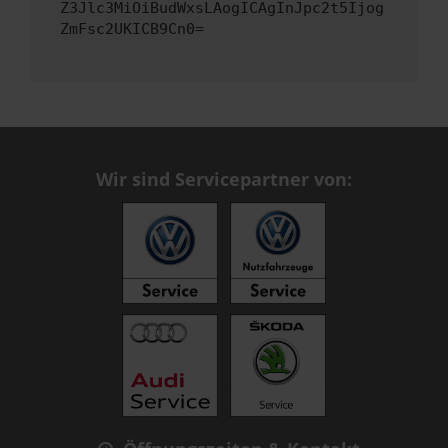
Z3Jlc3MiOiBudWxsLAogICAgInJpc2t5Ijog
ZmFsc2UKICB9Cn0=
Wir sind Servicepartner von: