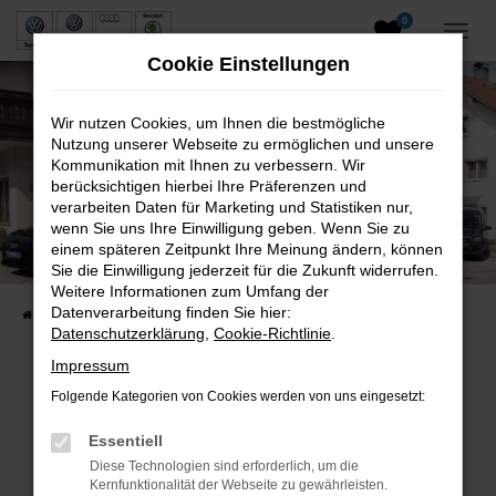
0
Zum
Hauptinhalt
Cookie Einstellungen
springen
Wir nutzen Cookies, um Ihnen die bestmögliche
Nutzung unserer Webseite zu ermöglichen und unsere
Kommunikation mit Ihnen zu verbessern. Wir
berücksichtigen hierbei Ihre Präferenzen und
verarbeiten Daten für Marketing und Statistiken nur,
wenn Sie uns Ihre Einwilligung geben. Wenn Sie zu
Neuwagen und Gebrauchtwagen
einem späteren Zeitpunkt Ihre Meinung ändern, können
Sie die Einwilligung jederzeit für die Zukunft widerrufen.
VW, VW Nutzfahrzeuge, Audi & Skoda
Weitere Informationen zum Umfang der
Datenverarbeitung finden Sie hier:
Startseite
Fahrzeuge
Fahrzeugsuche
Datenschutzerklärung
,
Cookie-Richtlinie
.
Impressum
Folgende Kategorien von Cookies werden von uns eingesetzt:
Fehler: Network Error
Essentiell
Beim Laden ist ein Fehler aufgetreten.
Diese Technologien sind erforderlich, um die
Hier sind ein paar Tipps, die dir helfen können:
Kernfunktionalität der Webseite zu gewährleisten.