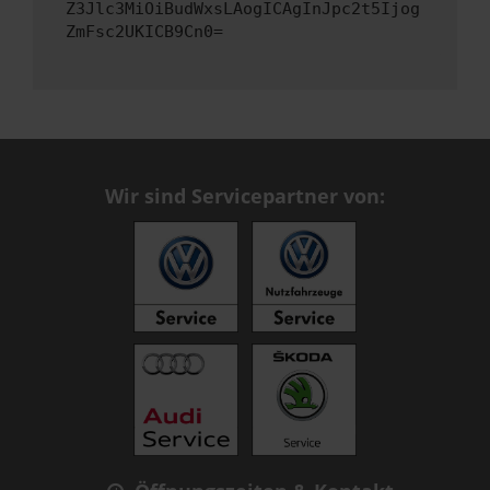
Z3Jlc3MiOiBudWxsLAogICAgInJpc2t5Ijog
ZmFsc2UKICB9Cn0=
Wir sind Servicepartner von: