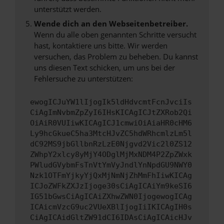
unterstützt werden.
Wende dich an den Webseitenbetreiber.
Wenn du alle oben genannten Schritte versucht
hast, kontaktiere uns bitte. Wir werden
versuchen, das Problem zu beheben. Du kannst
uns diesen Text schicken, um uns bei der
Fehlersuche zu unterstützen:
ewogICJuYW1lIjogIk5ldHdvcmtFcnJvciIs
CiAgImNvbmZpZyI6IHsKICAgICJtZXRob2Qi
OiAiR0VUIiwKICAgICJ1cmwiOiAiaHR0cHM6
Ly9hcGkueC5ha3MtcHJvZC5hdWRhcmlzLm5l
dC92MS9jbGllbnRzLzE0Njgvd2Vic2l0ZS12
ZWhpY2xlcy8yMjY4ODglMjMxNDM4P2ZpZWxk
PWludGVybmFsTnVtYmVyJndlYnNpdGU9NWY0
Nzk1OTFmYjkyYjQxMjNmNjZhMmFhIiwKICAg
ICJoZWFkZXJzIjoge30sCiAgICAiYm9keSI6
IG51bGwsCiAgICAiZXhwZWN0IjogewogICAg
ICAicmVzcG9uc2VUeXBlIjogIiIKICAgIH0s
CiAgICAidGltZW91dCI6IDAsCiAgICAicHJv