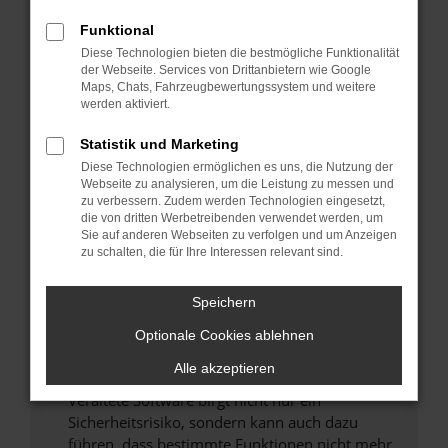
Überprüfe deine Firewall und deine
Funktional
Internetverbindung.
Diese Technologien bieten die bestmögliche Funktionalität
Laden andere Webseiten, zum Beispiel deine
der Webseite. Services von Drittanbietern wie Google
Maps, Chats, Fahrzeugbewertungssystem und weitere
Suchmaschine?
werden aktiviert.
Prüfe deine Browsererweiterungen.
Manche Erweiterungen, wie Werbeblocker,
Statistik und Marketing
können das Laden bestimmter Seiten
Diese Technologien ermöglichen es uns, die Nutzung der
verhindern. Funktioniert die Seite in einem
Webseite zu analysieren, um die Leistung zu messen und
zu verbessern. Zudem werden Technologien eingesetzt,
anderen Browser oder in einem privaten
die von dritten Werbetreibenden verwendet werden, um
Fenster?
Sie auf anderen Webseiten zu verfolgen und um Anzeigen
zu schalten, die für Ihre Interessen relevant sind.
Starte dein Gerät neu.
Das kann manchmal helfen, vorübergehende
Speichern
Probleme zu beheben.
Stelle sicher, dass dein Browser und dein
Optionale Cookies ablehnen
Betriebssystem auf dem neuesten Stand
Alle akzeptieren
sind.
Veraltete Software birgt nicht nur ein
Sicherheitsrisiko, sondern kann auch dazu
führen, dass bestimmte Funktionen nicht mehr