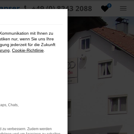
anser
+49 (0) 8243 2088
0
 Kommunikation mit Ihnen zu
stiken nur, wenn Sie uns Ihre
ung jederzeit für die Zukunft
ärung
,
Cookie-Richtlinie
.
Maps, Chats,
nd zu verbessern. Zudem werden