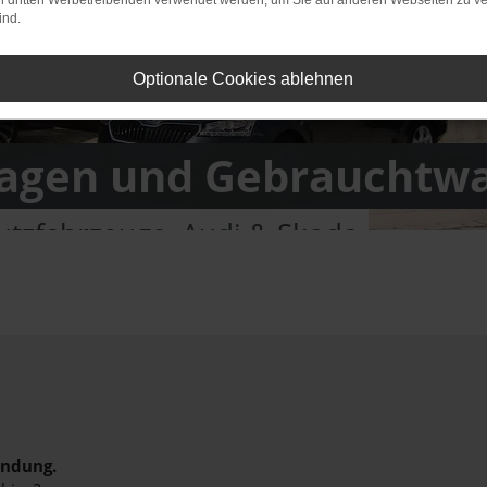
on dritten Werbetreibenden verwendet werden, um Sie auf anderen Webseiten zu ve
ind.
Optionale Cookies ablehnen
gen und Gebrauchtw
tzfahrzeuge, Audi & Skoda
indung.