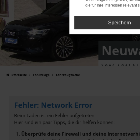
Technologien eingesetzt, die v
die für Ihre Interessen relevant s
Speichern
Neuwa
VW, VW Nu
Startseite
Fahrzeuge
Fahrzeugsuche
Fehler: Network Error
Beim Laden ist ein Fehler aufgetreten.
Hier sind ein paar Tipps, die dir helfen können:
Überprüfe deine Firewall und deine Internetverb