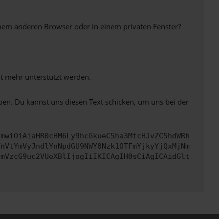
inem anderen Browser oder in einem privaten Fenster?
ht mehr unterstützt werden.
ben. Du kannst uns diesen Text schicken, um uns bei der
cmwiOiAiaHR0cHM6Ly9hcGkueC5ha3MtcHJvZC5hdWRh
TnVtYmVyJndlYnNpdGU9NWY0Nzk1OTFmYjkyYjQxMjNm
cmVzcG9uc2VUeXBlIjogIiIKICAgIH0sCiAgICAidGlt