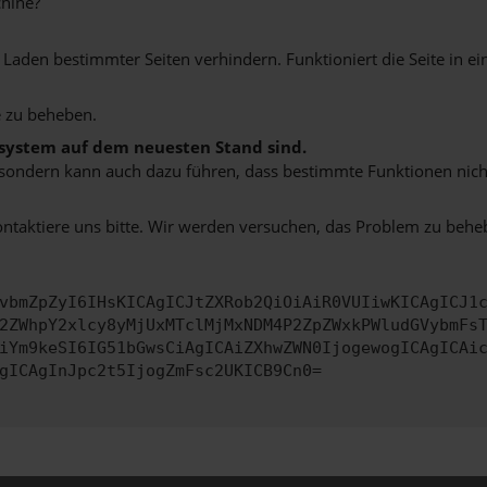
hine?
aden bestimmter Seiten verhindern. Funktioniert die Seite in e
 zu beheben.
bssystem auf dem neuesten Stand sind.
ko, sondern kann auch dazu führen, dass bestimmte Funktionen nic
ontaktiere uns bitte. Wir werden versuchen, das Problem zu behe
vbmZpZyI6IHsKICAgICJtZXRob2QiOiAiR0VUIiwKICAgICJ1
2ZWhpY2xlcy8yMjUxMTclMjMxNDM4P2ZpZWxkPWludGVybmFs
iYm9keSI6IG51bGwsCiAgICAiZXhwZWN0IjogewogICAgICAi
gICAgInJpc2t5IjogZmFsc2UKICB9Cn0=