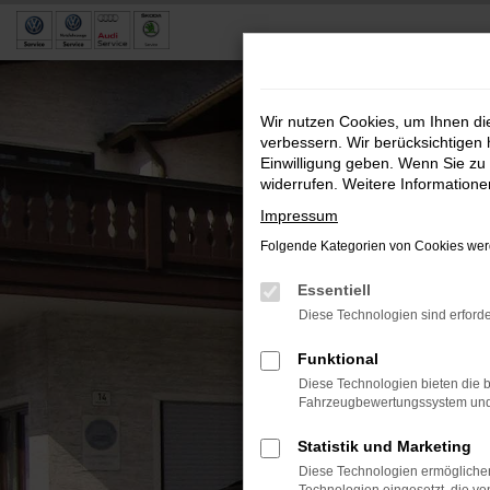
Zum
Hauptinhalt
springen
Wir nutzen Cookies, um Ihnen d
verbessern. Wir berücksichtigen 
Einwilligung geben. Wenn Sie zu 
widerrufen. Weitere Information
Impressum
Folgende Kategorien von Cookies werd
Essentiell
Diese Technologien sind erforde
Funktional
Diese Technologien bieten die b
Fahrzeugbewertungssystem und w
Statistik und Marketing
Diese Technologien ermöglichen