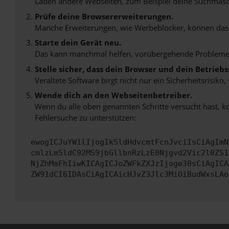
Laden andere Webseiten, zum Beispiel deine Suchmasc
Prüfe deine Browsererweiterungen.
Manche Erweiterungen, wie Werbeblocker, können das L
Starte dein Gerät neu.
Das kann manchmal helfen, vorübergehende Probleme
Stelle sicher, dass dein Browser und dein Betrie
Veraltete Software birgt nicht nur ein Sicherheitsrisi
Wende dich an den Webseitenbetreiber.
Wenn du alle oben genannten Schritte versucht hast, k
Fehlersuche zu unterstützen:
ewogICJuYW1lIjogIk5ldHdvcmtFcnJvciIsCiAgImN
cmlzLm5ldC92MS9jbGllbnRzLzE0Njgvd2Vic2l0ZS1
NjZhMmFhIiwKICAgICJoZWFkZXJzIjoge30sCiAgICA
ZW91dCI6IDAsCiAgICAicHJvZ3Jlc3MiOiBudWxsLAo