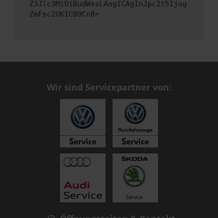
Z3Jlc3MiOiBudWxsLAogICAgInJpc2t5Ijog
ZmFsc2UKICB9Cn0=
Wir sind Servicepartner von: