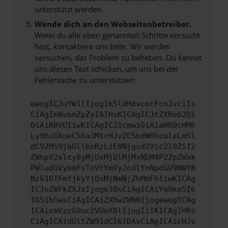
unterstützt werden.
Wende dich an den Webseitenbetreiber.
Wenn du alle oben genannten Schritte versucht
hast, kontaktiere uns bitte. Wir werden
versuchen, das Problem zu beheben. Du kannst
uns diesen Text schicken, um uns bei der
Fehlersuche zu unterstützen:
ewogICJuYW1lIjogIk5ldHdvcmtFcnJvciIs
CiAgImNvbmZpZyI6IHsKICAgICJtZXRob2Qi
OiAiR0VUIiwKICAgICJ1cmwiOiAiaHR0cHM6
Ly9hcGkueC5ha3MtcHJvZC5hdWRhcmlzLm5l
dC92MS9jbGllbnRzLzE0Njgvd2Vic2l0ZS12
ZWhpY2xlcy8yMjUxMjQlMjMxNDM4P2ZpZWxk
PWludGVybmFsTnVtYmVyJndlYnNpdGU9NWY0
Nzk1OTFmYjkyYjQxMjNmNjZhMmFhIiwKICAg
ICJoZWFkZXJzIjoge30sCiAgICAiYm9keSI6
IG51bGwsCiAgICAiZXhwZWN0IjogewogICAg
ICAicmVzcG9uc2VUeXBlIjogIiIKICAgIH0s
CiAgICAidGltZW91dCI6IDAsCiAgICAicHJv