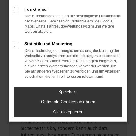
Überprüfe deine Firewall und deine
Funktional
Internetverbindung.
Diese Technologien bieten die bestmögliche Funktionalität
Laden andere Webseiten, zum Beispiel deine
der Webseite. Services von Drittanbietern wie Google
Maps, Chats, Fahrzeugbewertungssystem und weitere
Suchmaschine?
werden aktiviert.
Prüfe deine Browsererweiterungen.
Manche Erweiterungen, wie Werbeblocker,
Statistik und Marketing
können das Laden bestimmter Seiten
Diese Technologien ermöglichen es uns, die Nutzung der
verhindern. Funktioniert die Seite in einem
Webseite zu analysieren, um die Leistung zu messen und
zu verbessern. Zudem werden Technologien eingesetzt,
anderen Browser oder in einem privaten
die von dritten Werbetreibenden verwendet werden, um
Fenster?
Sie auf anderen Webseiten zu verfolgen und um Anzeigen
zu schalten, die für Ihre Interessen relevant sind.
Starte dein Gerät neu.
Das kann manchmal helfen, vorübergehende
Speichern
Probleme zu beheben.
Stelle sicher, dass dein Browser und dein
Optionale Cookies ablehnen
Betriebssystem auf dem neuesten Stand
Alle akzeptieren
sind.
Veraltete Software birgt nicht nur ein
Sicherheitsrisiko, sondern kann auch dazu
führen, dass bestimmte Funktionen nicht mehr