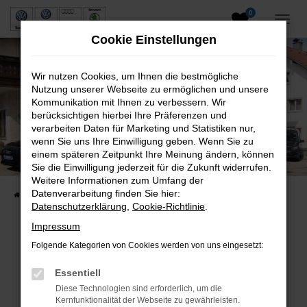
0
Zum
Hauptinhalt
Cookie Einstellungen
springen
Wir nutzen Cookies, um Ihnen die bestmögliche
Nutzung unserer Webseite zu ermöglichen und unsere
Kommunikation mit Ihnen zu verbessern. Wir
berücksichtigen hierbei Ihre Präferenzen und
verarbeiten Daten für Marketing und Statistiken nur,
wenn Sie uns Ihre Einwilligung geben. Wenn Sie zu
Neuwagen und Gebrauchtwagen
einem späteren Zeitpunkt Ihre Meinung ändern, können
Sie die Einwilligung jederzeit für die Zukunft widerrufen.
VW, VW Nutzfahrzeuge, Audi & Skoda
Weitere Informationen zum Umfang der
Datenverarbeitung finden Sie hier:
Startseite
Fahrzeuge
Fahrzeugsuche
Datenschutzerklärung
,
Cookie-Richtlinie
.
Impressum
Folgende Kategorien von Cookies werden von uns eingesetzt:
Fehler: Network Error
Essentiell
Beim Laden ist ein Fehler aufgetreten.
Diese Technologien sind erforderlich, um die
Hier sind ein paar Tipps, die dir helfen können:
Kernfunktionalität der Webseite zu gewährleisten.