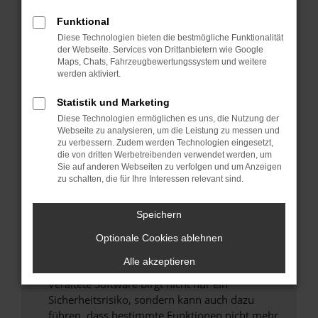
Überprüfe deine Firewall und deine
Funktional
Internetverbindung.
Diese Technologien bieten die bestmögliche Funktionalität
Laden andere Webseiten, zum Beispiel deine
der Webseite. Services von Drittanbietern wie Google
Maps, Chats, Fahrzeugbewertungssystem und weitere
Suchmaschine?
werden aktiviert.
Prüfe deine Browsererweiterungen.
Manche Erweiterungen, wie Werbeblocker,
Statistik und Marketing
können das Laden bestimmter Seiten
Diese Technologien ermöglichen es uns, die Nutzung der
verhindern. Funktioniert die Seite in einem
Webseite zu analysieren, um die Leistung zu messen und
zu verbessern. Zudem werden Technologien eingesetzt,
anderen Browser oder in einem privaten
die von dritten Werbetreibenden verwendet werden, um
Fenster?
Sie auf anderen Webseiten zu verfolgen und um Anzeigen
zu schalten, die für Ihre Interessen relevant sind.
Starte dein Gerät neu.
Das kann manchmal helfen, vorübergehende
Speichern
Probleme zu beheben.
Stelle sicher, dass dein Browser und dein
Optionale Cookies ablehnen
Betriebssystem auf dem neuesten Stand
Alle akzeptieren
sind.
Veraltete Software birgt nicht nur ein
Sicherheitsrisiko, sondern kann auch dazu
führen, dass bestimmte Funktionen nicht mehr