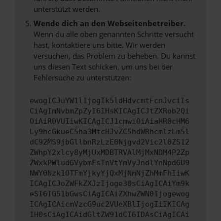
unterstützt werden.
Wende dich an den Webseitenbetreiber.
Wenn du alle oben genannten Schritte versucht
hast, kontaktiere uns bitte. Wir werden
versuchen, das Problem zu beheben. Du kannst
uns diesen Text schicken, um uns bei der
Fehlersuche zu unterstützen:
ewogICJuYW1lIjogIk5ldHdvcmtFcnJvciIs
CiAgImNvbmZpZyI6IHsKICAgICJtZXRob2Qi
OiAiR0VUIiwKICAgICJ1cmwiOiAiaHR0cHM6
Ly9hcGkueC5ha3MtcHJvZC5hdWRhcmlzLm5l
dC92MS9jbGllbnRzLzE0Njgvd2Vic2l0ZS12
ZWhpY2xlcy8yMjUxMDBTRVAlMjMxNDM4P2Zp
ZWxkPWludGVybmFsTnVtYmVyJndlYnNpdGU9
NWY0Nzk1OTFmYjkyYjQxMjNmNjZhMmFhIiwK
ICAgICJoZWFkZXJzIjoge30sCiAgICAiYm9k
eSI6IG51bGwsCiAgICAiZXhwZWN0Ijogewog
ICAgICAicmVzcG9uc2VUeXBlIjogIiIKICAg
IH0sCiAgICAidGltZW91dCI6IDAsCiAgICAi