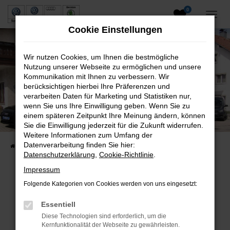
0
Zum
Hauptinhalt
Cookie Einstellungen
springen
Wir nutzen Cookies, um Ihnen die bestmögliche
Nutzung unserer Webseite zu ermöglichen und unsere
Kommunikation mit Ihnen zu verbessern. Wir
berücksichtigen hierbei Ihre Präferenzen und
verarbeiten Daten für Marketing und Statistiken nur,
wenn Sie uns Ihre Einwilligung geben. Wenn Sie zu
Neuwagen und Gebrauchtwagen
einem späteren Zeitpunkt Ihre Meinung ändern, können
Sie die Einwilligung jederzeit für die Zukunft widerrufen.
VW, VW Nutzfahrzeuge, Audi & Skoda
Weitere Informationen zum Umfang der
Datenverarbeitung finden Sie hier:
Startseite
Fahrzeuge
Fahrzeugsuche
Datenschutzerklärung
,
Cookie-Richtlinie
.
Impressum
Folgende Kategorien von Cookies werden von uns eingesetzt:
Fehler: Network Error
Essentiell
Beim Laden ist ein Fehler aufgetreten.
Diese Technologien sind erforderlich, um die
Hier sind ein paar Tipps, die dir helfen können:
Kernfunktionalität der Webseite zu gewährleisten.