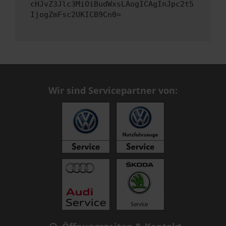
cHJvZ3Jlc3MiOiBudWxsLAogICAgInJpc2t5
IjogZmFsc2UKICB9Cn0=
Wir sind Servicepartner von: