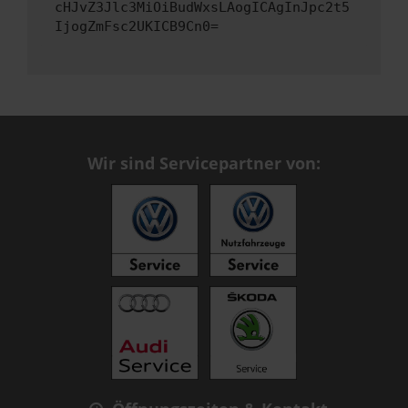
cHJvZ3Jlc3MiOiBudWxsLAogICAgInJpc2t5
IjogZmFsc2UKICB9Cn0=
Wir sind Servicepartner von: