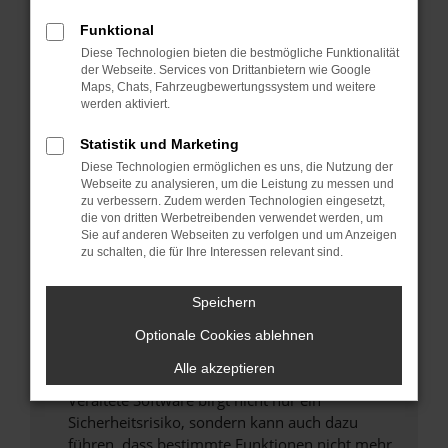
Überprüfe deine Firewall und deine
Funktional
Internetverbindung.
Diese Technologien bieten die bestmögliche Funktionalität
Laden andere Webseiten, zum Beispiel deine
der Webseite. Services von Drittanbietern wie Google
Maps, Chats, Fahrzeugbewertungssystem und weitere
Suchmaschine?
werden aktiviert.
Prüfe deine Browsererweiterungen.
Manche Erweiterungen, wie Werbeblocker,
Statistik und Marketing
können das Laden bestimmter Seiten
Diese Technologien ermöglichen es uns, die Nutzung der
verhindern. Funktioniert die Seite in einem
Webseite zu analysieren, um die Leistung zu messen und
zu verbessern. Zudem werden Technologien eingesetzt,
anderen Browser oder in einem privaten
die von dritten Werbetreibenden verwendet werden, um
Fenster?
Sie auf anderen Webseiten zu verfolgen und um Anzeigen
zu schalten, die für Ihre Interessen relevant sind.
Starte dein Gerät neu.
Das kann manchmal helfen, vorübergehende
Speichern
Probleme zu beheben.
Stelle sicher, dass dein Browser und dein
Optionale Cookies ablehnen
Betriebssystem auf dem neuesten Stand
Alle akzeptieren
sind.
Veraltete Software birgt nicht nur ein
Sicherheitsrisiko, sondern kann auch dazu
führen, dass bestimmte Funktionen nicht mehr