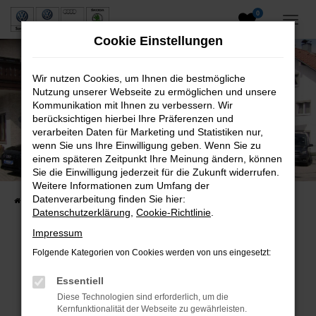
0
Zum
Hauptinhalt
Cookie Einstellungen
springen
Wir nutzen Cookies, um Ihnen die bestmögliche
Nutzung unserer Webseite zu ermöglichen und unsere
Kommunikation mit Ihnen zu verbessern. Wir
berücksichtigen hierbei Ihre Präferenzen und
verarbeiten Daten für Marketing und Statistiken nur,
wenn Sie uns Ihre Einwilligung geben. Wenn Sie zu
Neuwagen und Gebrauchtwagen
einem späteren Zeitpunkt Ihre Meinung ändern, können
Sie die Einwilligung jederzeit für die Zukunft widerrufen.
VW, VW Nutzfahrzeuge, Audi & Skoda
Weitere Informationen zum Umfang der
Datenverarbeitung finden Sie hier:
Startseite
Fahrzeuge
Fahrzeugsuche
Datenschutzerklärung
,
Cookie-Richtlinie
.
Impressum
Folgende Kategorien von Cookies werden von uns eingesetzt:
Fehler: Network Error
Essentiell
Beim Laden ist ein Fehler aufgetreten.
Diese Technologien sind erforderlich, um die
Hier sind ein paar Tipps, die dir helfen können:
Kernfunktionalität der Webseite zu gewährleisten.