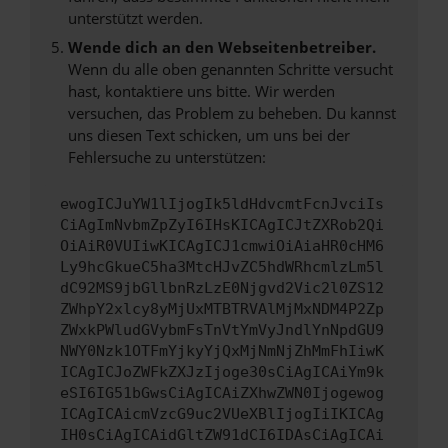
unterstützt werden.
Wende dich an den Webseitenbetreiber.
Wenn du alle oben genannten Schritte versucht
hast, kontaktiere uns bitte. Wir werden
versuchen, das Problem zu beheben. Du kannst
uns diesen Text schicken, um uns bei der
Fehlersuche zu unterstützen:
ewogICJuYW1lIjogIk5ldHdvcmtFcnJvciIs
CiAgImNvbmZpZyI6IHsKICAgICJtZXRob2Qi
OiAiR0VUIiwKICAgICJ1cmwiOiAiaHR0cHM6
Ly9hcGkueC5ha3MtcHJvZC5hdWRhcmlzLm5l
dC92MS9jbGllbnRzLzE0Njgvd2Vic2l0ZS12
ZWhpY2xlcy8yMjUxMTBTRVAlMjMxNDM4P2Zp
ZWxkPWludGVybmFsTnVtYmVyJndlYnNpdGU9
NWY0Nzk1OTFmYjkyYjQxMjNmNjZhMmFhIiwK
ICAgICJoZWFkZXJzIjoge30sCiAgICAiYm9k
eSI6IG51bGwsCiAgICAiZXhwZWN0Ijogewog
ICAgICAicmVzcG9uc2VUeXBlIjogIiIKICAg
IH0sCiAgICAidGltZW91dCI6IDAsCiAgICAi