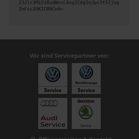
Z3Jlc3MiOiBudWxsLAogICAgInJpc2t5Ijog
ZmFsc2UKICB9Cn0=
Wir sind Servicepartner von: