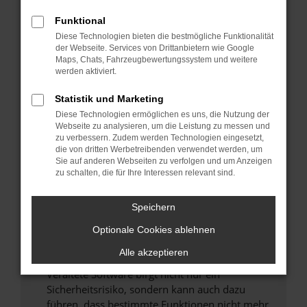
Überprüfe deine Firewall und deine
Funktional
Internetverbindung.
Diese Technologien bieten die bestmögliche Funktionalität
Laden andere Webseiten, zum Beispiel deine
der Webseite. Services von Drittanbietern wie Google
Maps, Chats, Fahrzeugbewertungssystem und weitere
Suchmaschine?
werden aktiviert.
Prüfe deine Browsererweiterungen.
Manche Erweiterungen, wie Werbeblocker,
Statistik und Marketing
können das Laden bestimmter Seiten
Diese Technologien ermöglichen es uns, die Nutzung der
verhindern. Funktioniert die Seite in einem
Webseite zu analysieren, um die Leistung zu messen und
zu verbessern. Zudem werden Technologien eingesetzt,
anderen Browser oder in einem privaten
die von dritten Werbetreibenden verwendet werden, um
Fenster?
Sie auf anderen Webseiten zu verfolgen und um Anzeigen
zu schalten, die für Ihre Interessen relevant sind.
Starte dein Gerät neu.
Das kann manchmal helfen, vorübergehende
Speichern
Probleme zu beheben.
Stelle sicher, dass dein Browser und dein
Optionale Cookies ablehnen
Betriebssystem auf dem neuesten Stand
Alle akzeptieren
sind.
Veraltete Software birgt nicht nur ein
Sicherheitsrisiko, sondern kann auch dazu
führen, dass bestimmte Funktionen nicht mehr