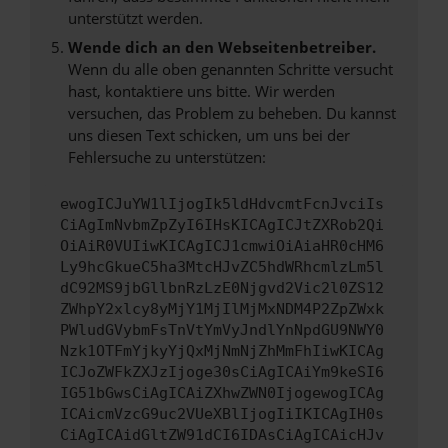
unterstützt werden.
Wende dich an den Webseitenbetreiber.
Wenn du alle oben genannten Schritte versucht
hast, kontaktiere uns bitte. Wir werden
versuchen, das Problem zu beheben. Du kannst
uns diesen Text schicken, um uns bei der
Fehlersuche zu unterstützen:
ewogICJuYW1lIjogIk5ldHdvcmtFcnJvciIs
CiAgImNvbmZpZyI6IHsKICAgICJtZXRob2Qi
OiAiR0VUIiwKICAgICJ1cmwiOiAiaHR0cHM6
Ly9hcGkueC5ha3MtcHJvZC5hdWRhcmlzLm5l
dC92MS9jbGllbnRzLzE0Njgvd2Vic2l0ZS12
ZWhpY2xlcy8yMjY1MjIlMjMxNDM4P2ZpZWxk
PWludGVybmFsTnVtYmVyJndlYnNpdGU9NWY0
Nzk1OTFmYjkyYjQxMjNmNjZhMmFhIiwKICAg
ICJoZWFkZXJzIjoge30sCiAgICAiYm9keSI6
IG51bGwsCiAgICAiZXhwZWN0IjogewogICAg
ICAicmVzcG9uc2VUeXBlIjogIiIKICAgIH0s
CiAgICAidGltZW91dCI6IDAsCiAgICAicHJv