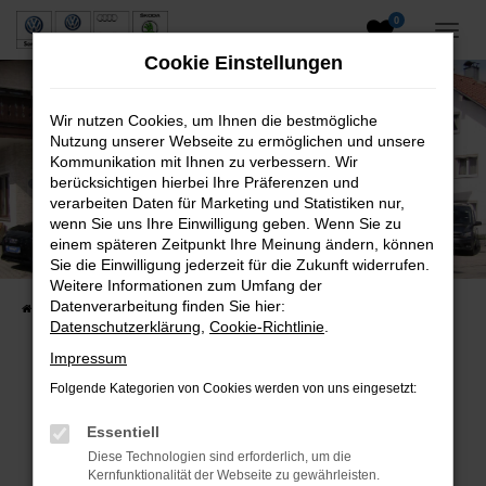
0
Zum
Hauptinhalt
Cookie Einstellungen
springen
Wir nutzen Cookies, um Ihnen die bestmögliche
Nutzung unserer Webseite zu ermöglichen und unsere
Kommunikation mit Ihnen zu verbessern. Wir
berücksichtigen hierbei Ihre Präferenzen und
verarbeiten Daten für Marketing und Statistiken nur,
wenn Sie uns Ihre Einwilligung geben. Wenn Sie zu
Neuwagen und Gebrauchtwagen
einem späteren Zeitpunkt Ihre Meinung ändern, können
Sie die Einwilligung jederzeit für die Zukunft widerrufen.
VW, VW Nutzfahrzeuge, Audi & Skoda
Weitere Informationen zum Umfang der
Datenverarbeitung finden Sie hier:
Startseite
Fahrzeuge
Fahrzeugsuche
Datenschutzerklärung
,
Cookie-Richtlinie
.
Impressum
Folgende Kategorien von Cookies werden von uns eingesetzt:
Fehler: Network Error
Essentiell
Beim Laden ist ein Fehler aufgetreten.
Diese Technologien sind erforderlich, um die
Hier sind ein paar Tipps, die dir helfen können:
Kernfunktionalität der Webseite zu gewährleisten.