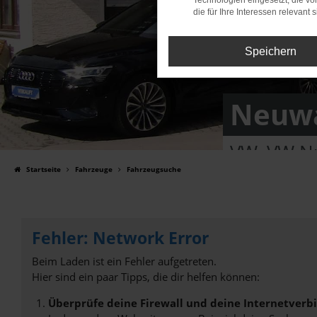
Technologien eingesetzt, die v
die für Ihre Interessen relevant s
Speichern
Neuwa
VW, VW Nu
Startseite
Fahrzeuge
Fahrzeugsuche
Fehler: Network Error
Beim Laden ist ein Fehler aufgetreten.
Hier sind ein paar Tipps, die dir helfen können:
Überprüfe deine Firewall und deine Internetverb