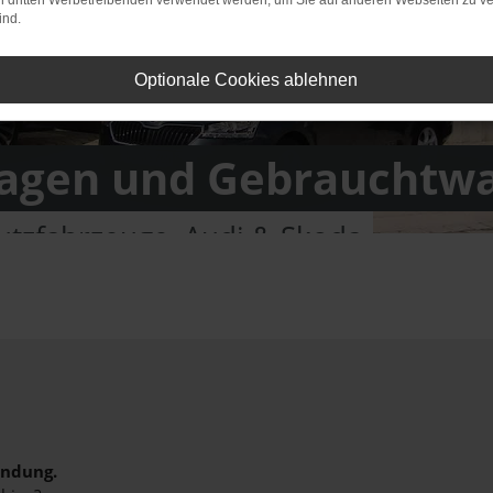
on dritten Werbetreibenden verwendet werden, um Sie auf anderen Webseiten zu ve
ind.
Optionale Cookies ablehnen
gen und Gebrauchtw
tzfahrzeuge, Audi & Skoda
indung.