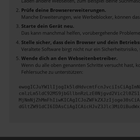
Laden andere Webseiten, zum Beispiel deine Suchmasc
Prüfe deine Browsererweiterungen.
Manche Erweiterungen, wie Werbeblocker, können das L
Starte dein Gerät neu.
Das kann manchmal helfen, vorübergehende Probleme
Stelle sicher, dass dein Browser und dein Betrie
Veraltete Software birgt nicht nur ein Sicherheitsrisi
Wende dich an den Webseitenbetreiber.
Wenn du alle oben genannten Schritte versucht hast, k
Fehlersuche zu unterstützen:
ewogICJuYW1lIjogIk5ldHdvcmtFcnJvciIsCiAgImN
cmlzLm5ldC92MS9jbGllbnRzLzE0Njgvd2Vic2l0ZS1
MjNmNjZhMmFhIiwKICAgICJoZWFkZXJzIjoge30sCiA
dGltZW91dCI6IDAsCiAgICAicHJvZ3Jlc3MiOiBudWx