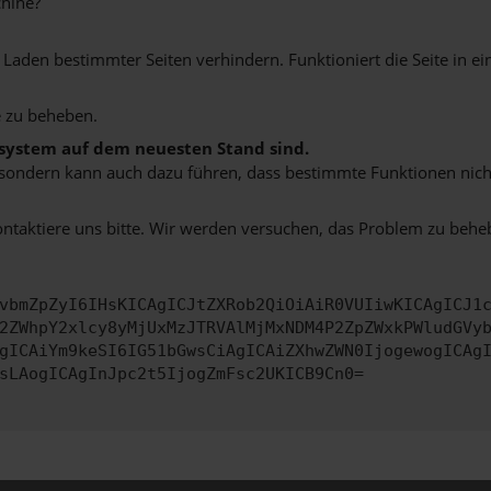
hine?
aden bestimmter Seiten verhindern. Funktioniert die Seite in e
 zu beheben.
bssystem auf dem neuesten Stand sind.
ko, sondern kann auch dazu führen, dass bestimmte Funktionen nic
ontaktiere uns bitte. Wir werden versuchen, das Problem zu behe
vbmZpZyI6IHsKICAgICJtZXRob2QiOiAiR0VUIiwKICAgICJ1
2ZWhpY2xlcy8yMjUxMzJTRVAlMjMxNDM4P2ZpZWxkPWludGVy
gICAiYm9keSI6IG51bGwsCiAgICAiZXhwZWN0IjogewogICAg
sLAogICAgInJpc2t5IjogZmFsc2UKICB9Cn0=