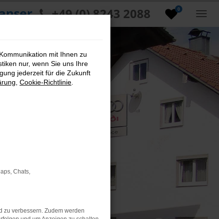
anser
+49 (0) 8243 2088
0
 Kommunikation mit Ihnen zu
stiken nur, wenn Sie uns Ihre
ung jederzeit für die Zukunft
ärung
,
Cookie-Richtlinie
.
Maps, Chats,
nd zu verbessern. Zudem werden