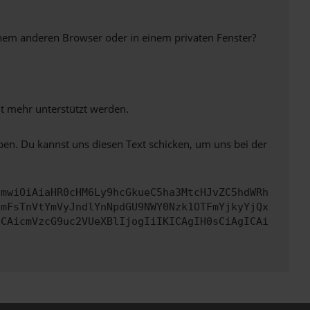
inem anderen Browser oder in einem privaten Fenster?
ht mehr unterstützt werden.
ben. Du kannst uns diesen Text schicken, um uns bei der
cmwiOiAiaHR0cHM6Ly9hcGkueC5ha3MtcHJvZC5hdWRh
bmFsTnVtYmVyJndlYnNpdGU9NWY0Nzk1OTFmYjkyYjQx
ICAicmVzcG9uc2VUeXBlIjogIiIKICAgIH0sCiAgICAi