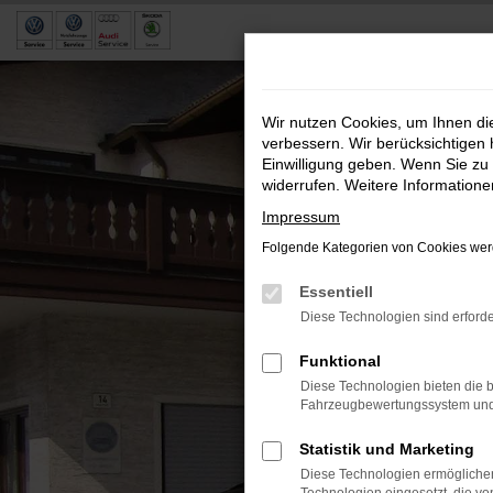
Zum
Hauptinhalt
springen
Wir nutzen Cookies, um Ihnen d
verbessern. Wir berücksichtigen 
Einwilligung geben. Wenn Sie zu 
widerrufen. Weitere Information
Impressum
Folgende Kategorien von Cookies werd
Essentiell
Diese Technologien sind erforde
Funktional
Diese Technologien bieten die b
Fahrzeugbewertungssystem und w
Statistik und Marketing
Diese Technologien ermöglichen