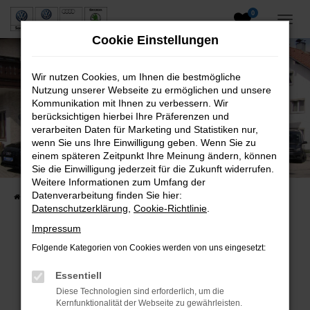
0
Zum
Hauptinhalt
Cookie Einstellungen
springen
Wir nutzen Cookies, um Ihnen die bestmögliche
Nutzung unserer Webseite zu ermöglichen und unsere
Kommunikation mit Ihnen zu verbessern. Wir
berücksichtigen hierbei Ihre Präferenzen und
verarbeiten Daten für Marketing und Statistiken nur,
wenn Sie uns Ihre Einwilligung geben. Wenn Sie zu
Neuwagen und Gebrauchtwagen
einem späteren Zeitpunkt Ihre Meinung ändern, können
Sie die Einwilligung jederzeit für die Zukunft widerrufen.
VW, VW Nutzfahrzeuge, Audi & Skoda
Weitere Informationen zum Umfang der
Datenverarbeitung finden Sie hier:
Startseite
Fahrzeuge
Fahrzeugsuche
Datenschutzerklärung
,
Cookie-Richtlinie
.
Impressum
Folgende Kategorien von Cookies werden von uns eingesetzt:
Fehler: Network Error
Essentiell
Beim Laden ist ein Fehler aufgetreten.
Diese Technologien sind erforderlich, um die
Hier sind ein paar Tipps, die dir helfen können:
Kernfunktionalität der Webseite zu gewährleisten.