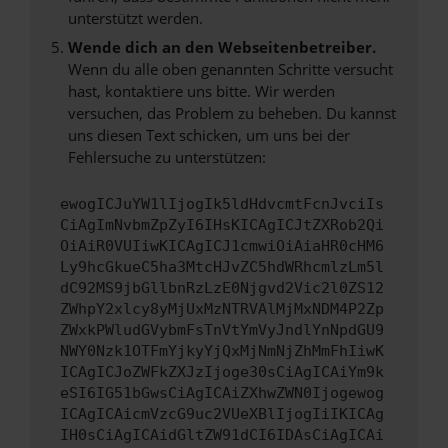
unterstützt werden.
Wende dich an den Webseitenbetreiber.
Wenn du alle oben genannten Schritte versucht
hast, kontaktiere uns bitte. Wir werden
versuchen, das Problem zu beheben. Du kannst
uns diesen Text schicken, um uns bei der
Fehlersuche zu unterstützen:
ewogICJuYW1lIjogIk5ldHdvcmtFcnJvciIs
CiAgImNvbmZpZyI6IHsKICAgICJtZXRob2Qi
OiAiR0VUIiwKICAgICJ1cmwiOiAiaHR0cHM6
Ly9hcGkueC5ha3MtcHJvZC5hdWRhcmlzLm5l
dC92MS9jbGllbnRzLzE0Njgvd2Vic2l0ZS12
ZWhpY2xlcy8yMjUxMzNTRVAlMjMxNDM4P2Zp
ZWxkPWludGVybmFsTnVtYmVyJndlYnNpdGU9
NWY0Nzk1OTFmYjkyYjQxMjNmNjZhMmFhIiwK
ICAgICJoZWFkZXJzIjoge30sCiAgICAiYm9k
eSI6IG51bGwsCiAgICAiZXhwZWN0Ijogewog
ICAgICAicmVzcG9uc2VUeXBlIjogIiIKICAg
IH0sCiAgICAidGltZW91dCI6IDAsCiAgICAi