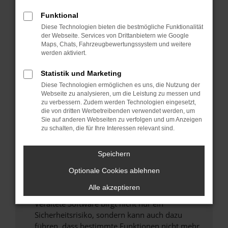
Überprüfe deine Firewall und deine
Funktional
Internetverbindung.
Diese Technologien bieten die bestmögliche Funktionalität
Laden andere Webseiten, zum Beispiel deine
der Webseite. Services von Drittanbietern wie Google
Maps, Chats, Fahrzeugbewertungssystem und weitere
Suchmaschine?
werden aktiviert.
Prüfe deine Browsererweiterungen.
Manche Erweiterungen, wie Werbeblocker,
Statistik und Marketing
können das Laden bestimmter Seiten
Diese Technologien ermöglichen es uns, die Nutzung der
verhindern. Funktioniert die Seite in einem
Webseite zu analysieren, um die Leistung zu messen und
zu verbessern. Zudem werden Technologien eingesetzt,
anderen Browser oder in einem privaten
die von dritten Werbetreibenden verwendet werden, um
Fenster?
Sie auf anderen Webseiten zu verfolgen und um Anzeigen
zu schalten, die für Ihre Interessen relevant sind.
Starte dein Gerät neu.
Das kann manchmal helfen, vorübergehende
Speichern
Probleme zu beheben.
Stelle sicher, dass dein Browser und dein
Optionale Cookies ablehnen
Betriebssystem auf dem neuesten Stand
Alle akzeptieren
sind.
Veraltete Software birgt nicht nur ein
Sicherheitsrisiko, sondern kann auch dazu
führen, dass bestimmte Funktionen nicht mehr