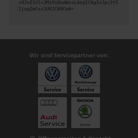
cHJvZ3Jlc3MiOiBudWxsLAogICAgInJpc2t5
IjogZmFsc2UKICB9Cn0=
Wir sind Servicepartner von: