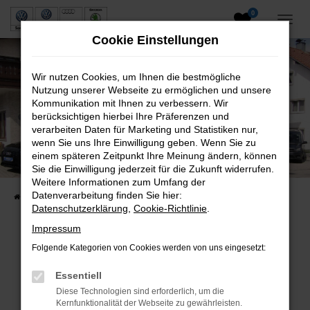
0
Zum
Hauptinhalt
Cookie Einstellungen
springen
Wir nutzen Cookies, um Ihnen die bestmögliche
Nutzung unserer Webseite zu ermöglichen und unsere
Kommunikation mit Ihnen zu verbessern. Wir
berücksichtigen hierbei Ihre Präferenzen und
verarbeiten Daten für Marketing und Statistiken nur,
wenn Sie uns Ihre Einwilligung geben. Wenn Sie zu
Neuwagen und Gebrauchtwagen
einem späteren Zeitpunkt Ihre Meinung ändern, können
Sie die Einwilligung jederzeit für die Zukunft widerrufen.
VW, VW Nutzfahrzeuge, Audi & Skoda
Weitere Informationen zum Umfang der
Datenverarbeitung finden Sie hier:
Startseite
Fahrzeuge
Fahrzeugsuche
Datenschutzerklärung
,
Cookie-Richtlinie
.
Impressum
Folgende Kategorien von Cookies werden von uns eingesetzt:
Fehler: Network Error
Essentiell
Beim Laden ist ein Fehler aufgetreten.
Diese Technologien sind erforderlich, um die
Hier sind ein paar Tipps, die dir helfen können:
Kernfunktionalität der Webseite zu gewährleisten.