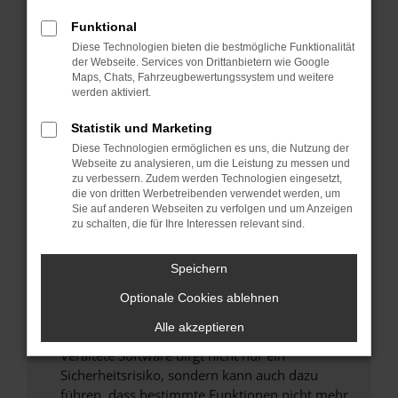
Überprüfe deine Firewall und deine
Funktional
Internetverbindung.
Diese Technologien bieten die bestmögliche Funktionalität
Laden andere Webseiten, zum Beispiel deine
der Webseite. Services von Drittanbietern wie Google
Maps, Chats, Fahrzeugbewertungssystem und weitere
Suchmaschine?
werden aktiviert.
Prüfe deine Browsererweiterungen.
Manche Erweiterungen, wie Werbeblocker,
Statistik und Marketing
können das Laden bestimmter Seiten
Diese Technologien ermöglichen es uns, die Nutzung der
verhindern. Funktioniert die Seite in einem
Webseite zu analysieren, um die Leistung zu messen und
zu verbessern. Zudem werden Technologien eingesetzt,
anderen Browser oder in einem privaten
die von dritten Werbetreibenden verwendet werden, um
Fenster?
Sie auf anderen Webseiten zu verfolgen und um Anzeigen
zu schalten, die für Ihre Interessen relevant sind.
Starte dein Gerät neu.
Das kann manchmal helfen, vorübergehende
Speichern
Probleme zu beheben.
Stelle sicher, dass dein Browser und dein
Optionale Cookies ablehnen
Betriebssystem auf dem neuesten Stand
Alle akzeptieren
sind.
Veraltete Software birgt nicht nur ein
Sicherheitsrisiko, sondern kann auch dazu
führen, dass bestimmte Funktionen nicht mehr