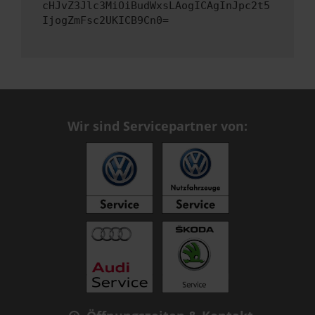
cHJvZ3Jlc3MiOiBudWxsLAogICAgInJpc2t5
IjogZmFsc2UKICB9Cn0=
Wir sind Servicepartner von: