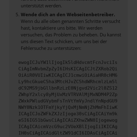
unterstützt werden.
Wende dich an den Webseitenbetreiber.
Wenn du alle oben genannten Schritte versucht
hast, kontaktiere uns bitte. Wir werden
versuchen, das Problem zu beheben. Du kannst
uns diesen Text schicken, um uns bei der
Fehlersuche zu unterstützen:
ewogICJuYW1lIjogIk5ldHdvcmtFcnJvciIs
CiAgImNvbmZpZyI6IHsKICAgICJtZXRob2Qi
OiAiR0VUIiwKICAgICJ1cmwiOiAiaHR0cHM6
Ly9hcGkueC5ha3MtcHJvZC5hdWRhcmlzLm5l
dC92MS9jbGllbnRzLzE0Njgvd2Vic2l0ZS12
ZWhpY2xlcy8yMjUxMzVTRVAlMjMxNDM4P2Zp
ZWxkPWludGVybmFsTnVtYmVyJndlYnNpdGU9
NWY0Nzk1OTFmYjkyYjQxMjNmNjZhMmFhIiwK
ICAgICJoZWFkZXJzIjoge30sCiAgICAiYm9k
eSI6IG51bGwsCiAgICAiZXhwZWN0Ijogewog
ICAgICAicmVzcG9uc2VUeXBlIjogIiIKICAg
IH0sCiAgICAidGltZW91dCI6IDAsCiAgICAi