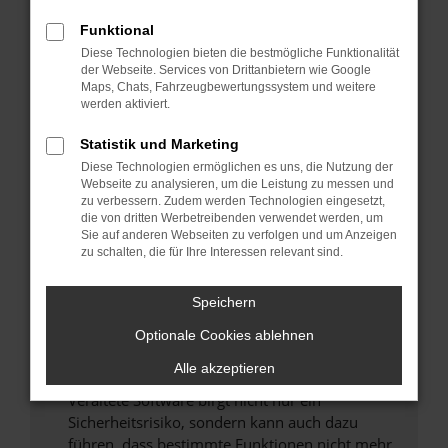
Überprüfe deine Firewall und deine
Funktional
Internetverbindung.
Diese Technologien bieten die bestmögliche Funktionalität
Laden andere Webseiten, zum Beispiel deine
der Webseite. Services von Drittanbietern wie Google
Maps, Chats, Fahrzeugbewertungssystem und weitere
Suchmaschine?
werden aktiviert.
Prüfe deine Browsererweiterungen.
Manche Erweiterungen, wie Werbeblocker,
Statistik und Marketing
können das Laden bestimmter Seiten
Diese Technologien ermöglichen es uns, die Nutzung der
verhindern. Funktioniert die Seite in einem
Webseite zu analysieren, um die Leistung zu messen und
zu verbessern. Zudem werden Technologien eingesetzt,
anderen Browser oder in einem privaten
die von dritten Werbetreibenden verwendet werden, um
Fenster?
Sie auf anderen Webseiten zu verfolgen und um Anzeigen
zu schalten, die für Ihre Interessen relevant sind.
Starte dein Gerät neu.
Das kann manchmal helfen, vorübergehende
Speichern
Probleme zu beheben.
Stelle sicher, dass dein Browser und dein
Optionale Cookies ablehnen
Betriebssystem auf dem neuesten Stand
Alle akzeptieren
sind.
Veraltete Software birgt nicht nur ein
Sicherheitsrisiko, sondern kann auch dazu
führen, dass bestimmte Funktionen nicht mehr