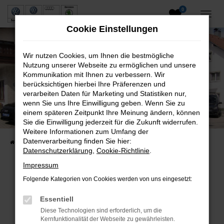
0
Zum
Hauptinhalt
Cookie Einstellungen
springen
Wir nutzen Cookies, um Ihnen die bestmögliche
Nutzung unserer Webseite zu ermöglichen und unsere
Kommunikation mit Ihnen zu verbessern. Wir
berücksichtigen hierbei Ihre Präferenzen und
verarbeiten Daten für Marketing und Statistiken nur,
wenn Sie uns Ihre Einwilligung geben. Wenn Sie zu
Neuwagen und Gebrauchtwagen
einem späteren Zeitpunkt Ihre Meinung ändern, können
Sie die Einwilligung jederzeit für die Zukunft widerrufen.
VW, VW Nutzfahrzeuge, Audi & Skoda
Weitere Informationen zum Umfang der
Datenverarbeitung finden Sie hier:
Startseite
Fahrzeuge
Fahrzeugsuche
Datenschutzerklärung
,
Cookie-Richtlinie
.
Impressum
Folgende Kategorien von Cookies werden von uns eingesetzt:
Fehler: Network Error
Essentiell
Beim Laden ist ein Fehler aufgetreten.
Diese Technologien sind erforderlich, um die
Hier sind ein paar Tipps, die dir helfen können:
Kernfunktionalität der Webseite zu gewährleisten.