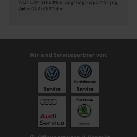
Z3Jlc3MiOiBudWxsLAogICAgInJpc2t5Ijog
ZmFsc2UKICB9Cn0=
Wir sind Servicepartner von: