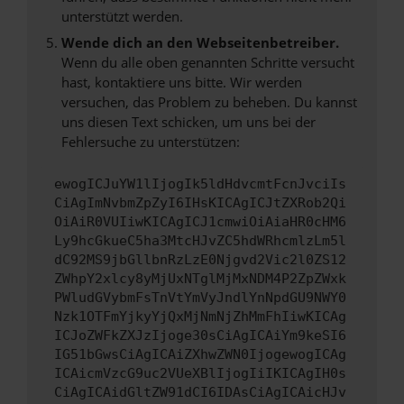
unterstützt werden.
Wende dich an den Webseitenbetreiber.
Wenn du alle oben genannten Schritte versucht
hast, kontaktiere uns bitte. Wir werden
versuchen, das Problem zu beheben. Du kannst
uns diesen Text schicken, um uns bei der
Fehlersuche zu unterstützen:
ewogICJuYW1lIjogIk5ldHdvcmtFcnJvciIs
CiAgImNvbmZpZyI6IHsKICAgICJtZXRob2Qi
OiAiR0VUIiwKICAgICJ1cmwiOiAiaHR0cHM6
Ly9hcGkueC5ha3MtcHJvZC5hdWRhcmlzLm5l
dC92MS9jbGllbnRzLzE0Njgvd2Vic2l0ZS12
ZWhpY2xlcy8yMjUxNTglMjMxNDM4P2ZpZWxk
PWludGVybmFsTnVtYmVyJndlYnNpdGU9NWY0
Nzk1OTFmYjkyYjQxMjNmNjZhMmFhIiwKICAg
ICJoZWFkZXJzIjoge30sCiAgICAiYm9keSI6
IG51bGwsCiAgICAiZXhwZWN0IjogewogICAg
ICAicmVzcG9uc2VUeXBlIjogIiIKICAgIH0s
CiAgICAidGltZW91dCI6IDAsCiAgICAicHJv