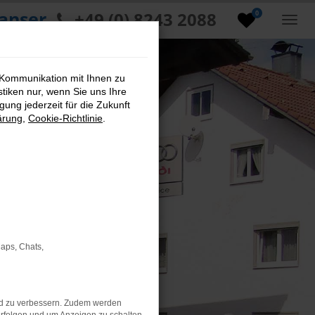
anser
+49 (0) 8243 2088
0
 Kommunikation mit Ihnen zu
stiken nur, wenn Sie uns Ihre
ung jederzeit für die Zukunft
ärung
,
Cookie-Richtlinie
.
Maps, Chats,
nd zu verbessern. Zudem werden