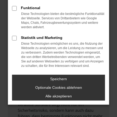
Überprüfe deine Firewall und deine
Funktional
Internetverbindung.
Diese Technologien bieten die bestmögliche Funktionalität
Laden andere Webseiten, zum Beispiel deine
der Webseite. Services von Drittanbietern wie Google
Maps, Chats, Fahrzeugbewertungssystem und weitere
Suchmaschine?
werden aktiviert.
Prüfe deine Browsererweiterungen.
Manche Erweiterungen, wie Werbeblocker,
Statistik und Marketing
können das Laden bestimmter Seiten
Diese Technologien ermöglichen es uns, die Nutzung der
verhindern. Funktioniert die Seite in einem
Webseite zu analysieren, um die Leistung zu messen und
zu verbessern. Zudem werden Technologien eingesetzt,
anderen Browser oder in einem privaten
die von dritten Werbetreibenden verwendet werden, um
Fenster?
Sie auf anderen Webseiten zu verfolgen und um Anzeigen
zu schalten, die für Ihre Interessen relevant sind.
Starte dein Gerät neu.
Das kann manchmal helfen, vorübergehende
Speichern
Probleme zu beheben.
Stelle sicher, dass dein Browser und dein
Optionale Cookies ablehnen
Betriebssystem auf dem neuesten Stand
Alle akzeptieren
sind.
Veraltete Software birgt nicht nur ein
Sicherheitsrisiko, sondern kann auch dazu
führen, dass bestimmte Funktionen nicht mehr