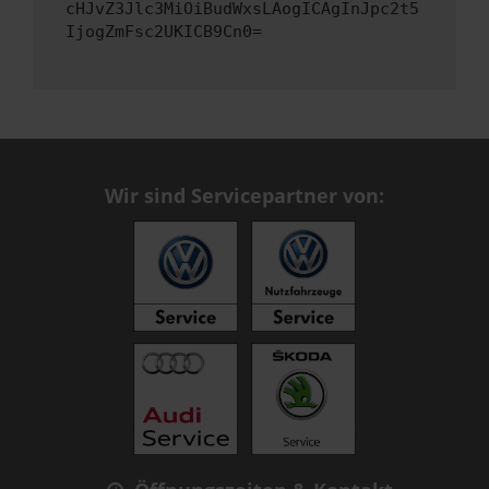
cHJvZ3Jlc3MiOiBudWxsLAogICAgInJpc2t5
IjogZmFsc2UKICB9Cn0=
Wir sind Servicepartner von: