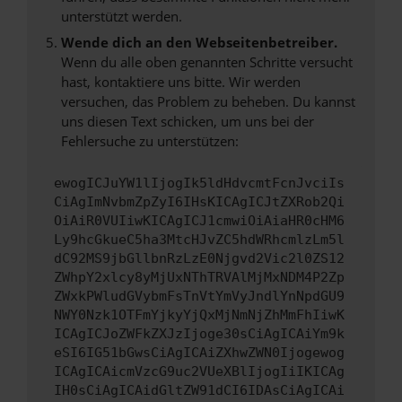
unterstützt werden.
Wende dich an den Webseitenbetreiber.
Wenn du alle oben genannten Schritte versucht
hast, kontaktiere uns bitte. Wir werden
versuchen, das Problem zu beheben. Du kannst
uns diesen Text schicken, um uns bei der
Fehlersuche zu unterstützen:
ewogICJuYW1lIjogIk5ldHdvcmtFcnJvciIs
CiAgImNvbmZpZyI6IHsKICAgICJtZXRob2Qi
OiAiR0VUIiwKICAgICJ1cmwiOiAiaHR0cHM6
Ly9hcGkueC5ha3MtcHJvZC5hdWRhcmlzLm5l
dC92MS9jbGllbnRzLzE0Njgvd2Vic2l0ZS12
ZWhpY2xlcy8yMjUxNThTRVAlMjMxNDM4P2Zp
ZWxkPWludGVybmFsTnVtYmVyJndlYnNpdGU9
NWY0Nzk1OTFmYjkyYjQxMjNmNjZhMmFhIiwK
ICAgICJoZWFkZXJzIjoge30sCiAgICAiYm9k
eSI6IG51bGwsCiAgICAiZXhwZWN0Ijogewog
ICAgICAicmVzcG9uc2VUeXBlIjogIiIKICAg
IH0sCiAgICAidGltZW91dCI6IDAsCiAgICAi