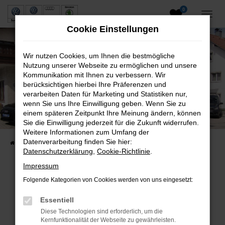
0
Zum
Hauptinhalt
Cookie Einstellungen
springen
Wir nutzen Cookies, um Ihnen die bestmögliche
Nutzung unserer Webseite zu ermöglichen und unsere
Kommunikation mit Ihnen zu verbessern. Wir
berücksichtigen hierbei Ihre Präferenzen und
verarbeiten Daten für Marketing und Statistiken nur,
wenn Sie uns Ihre Einwilligung geben. Wenn Sie zu
Neuwagen und Gebrauchtwagen
einem späteren Zeitpunkt Ihre Meinung ändern, können
Sie die Einwilligung jederzeit für die Zukunft widerrufen.
VW, VW Nutzfahrzeuge, Audi & Skoda
Weitere Informationen zum Umfang der
Datenverarbeitung finden Sie hier:
Startseite
Fahrzeuge
Fahrzeugsuche
Datenschutzerklärung
,
Cookie-Richtlinie
.
Impressum
Folgende Kategorien von Cookies werden von uns eingesetzt:
Fehler: Network Error
Essentiell
Beim Laden ist ein Fehler aufgetreten.
Diese Technologien sind erforderlich, um die
Hier sind ein paar Tipps, die dir helfen können:
Kernfunktionalität der Webseite zu gewährleisten.