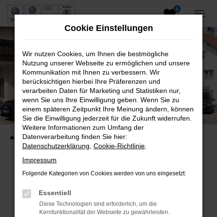
0
Zum
Hauptinhalt
Cookie Einstellungen
springen
Wir nutzen Cookies, um Ihnen die bestmögliche
Nutzung unserer Webseite zu ermöglichen und unsere
Kommunikation mit Ihnen zu verbessern. Wir
berücksichtigen hierbei Ihre Präferenzen und
verarbeiten Daten für Marketing und Statistiken nur,
wenn Sie uns Ihre Einwilligung geben. Wenn Sie zu
Neuwagen und Gebrauchtwagen
einem späteren Zeitpunkt Ihre Meinung ändern, können
Sie die Einwilligung jederzeit für die Zukunft widerrufen.
VW, VW Nutzfahrzeuge, Audi & Skoda
Weitere Informationen zum Umfang der
Datenverarbeitung finden Sie hier:
Startseite
Fahrzeuge
Fahrzeugsuche
Datenschutzerklärung
,
Cookie-Richtlinie
.
Impressum
Folgende Kategorien von Cookies werden von uns eingesetzt:
Fehler: Network Error
Essentiell
Beim Laden ist ein Fehler aufgetreten.
Diese Technologien sind erforderlich, um die
Hier sind ein paar Tipps, die dir helfen können:
Kernfunktionalität der Webseite zu gewährleisten.