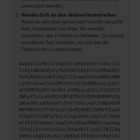
unterstützt werden.
Wende dich an den Webseitenbetreiber.
Wenn du alle oben genannten Schritte versucht
hast, kontaktiere uns bitte. Wir werden
versuchen, das Problem zu beheben. Du kannst
uns diesen Text schicken, um uns bei der
Fehlersuche zu unterstützen:
ewogICJuYW1lIjogIk5ldHdvcmtFcnJvciIs
CiAgImNvbmZpZyI6IHsKICAgICJtZXRob2Qi
OiAiR0VUIiwKICAgICJ1cmwiOiAiaHR0cHM6
Ly9hcGkueC5ha3MtcHJvZC5hdWRhcmlzLm5l
dC92MS9jbGllbnRzLzE0Njgvd2Vic2l0ZS12
ZWhpY2xlcy8yMjU1NTdTRVAlMjMxNDM4P2Zp
ZWxkPWludGVybmFsTnVtYmVyJndlYnNpdGU9
NWY0Nzk1OTFmYjkyYjQxMjNmNjZhMmFhIiwK
ICAgICJoZWFkZXJzIjoge30sCiAgICAiYm9k
eSI6IG51bGwsCiAgICAiZXhwZWN0Ijogewog
ICAgICAicmVzcG9uc2VUeXBlIjogIiIKICAg
IH0sCiAgICAidGltZW91dCI6IDAsCiAgICAi