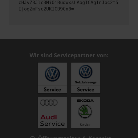
cHJvZ3Jlc3MiOiBudWxsLAogICAgInJpc2t5
IjogZmFsc2UKICB9Cn0=
Wir sind Servicepartner von: