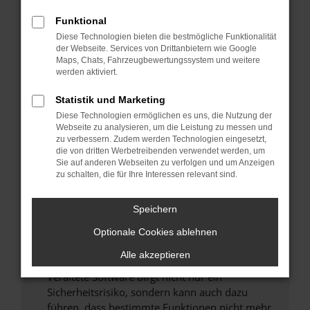
Überprüfe deine Firewall und deine
Funktional
Internetverbindung.
Diese Technologien bieten die bestmögliche Funktionalität
Laden andere Webseiten, zum Beispiel deine
der Webseite. Services von Drittanbietern wie Google
Maps, Chats, Fahrzeugbewertungssystem und weitere
Suchmaschine?
werden aktiviert.
Prüfe deine Browsererweiterungen.
Manche Erweiterungen, wie Werbeblocker,
Statistik und Marketing
können das Laden bestimmter Seiten
Diese Technologien ermöglichen es uns, die Nutzung der
verhindern. Funktioniert die Seite in einem
Webseite zu analysieren, um die Leistung zu messen und
zu verbessern. Zudem werden Technologien eingesetzt,
anderen Browser oder in einem privaten
die von dritten Werbetreibenden verwendet werden, um
Fenster?
Sie auf anderen Webseiten zu verfolgen und um Anzeigen
zu schalten, die für Ihre Interessen relevant sind.
Starte dein Gerät neu.
Das kann manchmal helfen, vorübergehende
Speichern
Probleme zu beheben.
Stelle sicher, dass dein Browser und dein
Optionale Cookies ablehnen
Betriebssystem auf dem neuesten Stand
Alle akzeptieren
sind.
Veraltete Software birgt nicht nur ein
Sicherheitsrisiko, sondern kann auch dazu
führen, dass bestimmte Funktionen nicht mehr