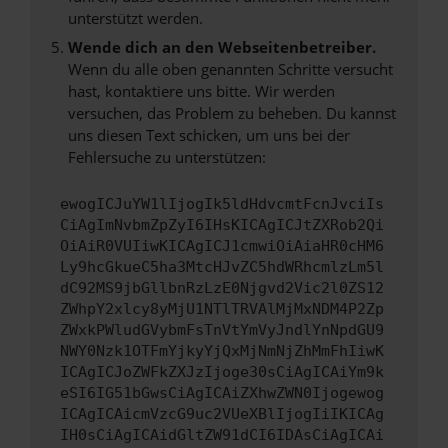
unterstützt werden.
Wende dich an den Webseitenbetreiber.
Wenn du alle oben genannten Schritte versucht
hast, kontaktiere uns bitte. Wir werden
versuchen, das Problem zu beheben. Du kannst
uns diesen Text schicken, um uns bei der
Fehlersuche zu unterstützen:
ewogICJuYW1lIjogIk5ldHdvcmtFcnJvciIs
CiAgImNvbmZpZyI6IHsKICAgICJtZXRob2Qi
OiAiR0VUIiwKICAgICJ1cmwiOiAiaHR0cHM6
Ly9hcGkueC5ha3MtcHJvZC5hdWRhcmlzLm5l
dC92MS9jbGllbnRzLzE0Njgvd2Vic2l0ZS12
ZWhpY2xlcy8yMjU1NTlTRVAlMjMxNDM4P2Zp
ZWxkPWludGVybmFsTnVtYmVyJndlYnNpdGU9
NWY0Nzk1OTFmYjkyYjQxMjNmNjZhMmFhIiwK
ICAgICJoZWFkZXJzIjoge30sCiAgICAiYm9k
eSI6IG51bGwsCiAgICAiZXhwZWN0Ijogewog
ICAgICAicmVzcG9uc2VUeXBlIjogIiIKICAg
IH0sCiAgICAidGltZW91dCI6IDAsCiAgICAi