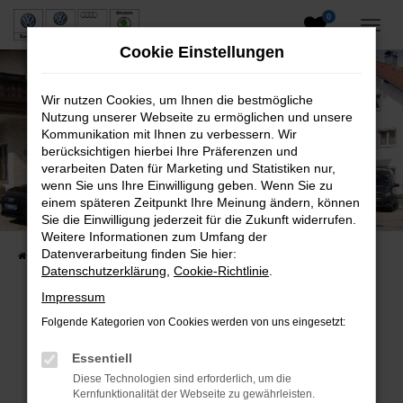
0
Zum
Hauptinhalt
Cookie Einstellungen
springen
Wir nutzen Cookies, um Ihnen die bestmögliche
Nutzung unserer Webseite zu ermöglichen und unsere
Kommunikation mit Ihnen zu verbessern. Wir
berücksichtigen hierbei Ihre Präferenzen und
verarbeiten Daten für Marketing und Statistiken nur,
wenn Sie uns Ihre Einwilligung geben. Wenn Sie zu
Neuwagen und Gebrauchtwagen
einem späteren Zeitpunkt Ihre Meinung ändern, können
Sie die Einwilligung jederzeit für die Zukunft widerrufen.
VW, VW Nutzfahrzeuge, Audi & Skoda
Weitere Informationen zum Umfang der
Datenverarbeitung finden Sie hier:
Startseite
Fahrzeuge
Fahrzeugsuche
Datenschutzerklärung
,
Cookie-Richtlinie
.
Impressum
Folgende Kategorien von Cookies werden von uns eingesetzt:
Fehler: Network Error
Essentiell
Beim Laden ist ein Fehler aufgetreten.
Diese Technologien sind erforderlich, um die
Hier sind ein paar Tipps, die dir helfen können:
Kernfunktionalität der Webseite zu gewährleisten.