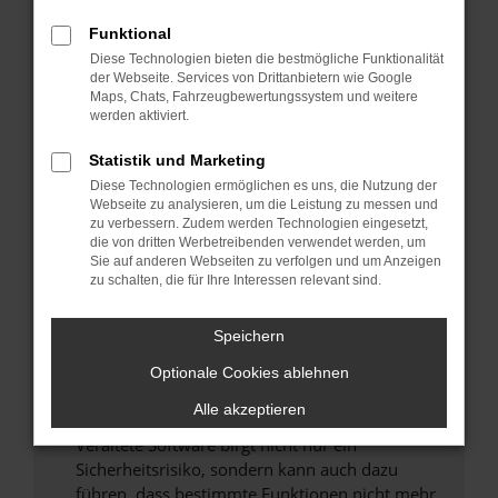
Überprüfe deine Firewall und deine
Funktional
Internetverbindung.
Diese Technologien bieten die bestmögliche Funktionalität
Laden andere Webseiten, zum Beispiel deine
der Webseite. Services von Drittanbietern wie Google
Maps, Chats, Fahrzeugbewertungssystem und weitere
Suchmaschine?
werden aktiviert.
Prüfe deine Browsererweiterungen.
Manche Erweiterungen, wie Werbeblocker,
Statistik und Marketing
können das Laden bestimmter Seiten
Diese Technologien ermöglichen es uns, die Nutzung der
verhindern. Funktioniert die Seite in einem
Webseite zu analysieren, um die Leistung zu messen und
zu verbessern. Zudem werden Technologien eingesetzt,
anderen Browser oder in einem privaten
die von dritten Werbetreibenden verwendet werden, um
Fenster?
Sie auf anderen Webseiten zu verfolgen und um Anzeigen
zu schalten, die für Ihre Interessen relevant sind.
Starte dein Gerät neu.
Das kann manchmal helfen, vorübergehende
Speichern
Probleme zu beheben.
Stelle sicher, dass dein Browser und dein
Optionale Cookies ablehnen
Betriebssystem auf dem neuesten Stand
Alle akzeptieren
sind.
Veraltete Software birgt nicht nur ein
Sicherheitsrisiko, sondern kann auch dazu
führen, dass bestimmte Funktionen nicht mehr