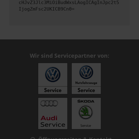
cHJvZ3Jlc3MiOiBudWxsLAogICAgInJpc2t5
IjogZmFsc2UKICB9Cn0=
Wir sind Servicepartner von: