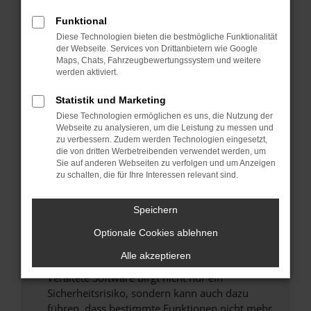
Überprüfe deine Firewall und deine
Funktional
Internetverbindung.
Diese Technologien bieten die bestmögliche Funktionalität
Laden andere Webseiten, zum Beispiel deine
der Webseite. Services von Drittanbietern wie Google
Maps, Chats, Fahrzeugbewertungssystem und weitere
Suchmaschine?
werden aktiviert.
Prüfe deine Browsererweiterungen.
Manche Erweiterungen, wie Werbeblocker,
Statistik und Marketing
können das Laden bestimmter Seiten
Diese Technologien ermöglichen es uns, die Nutzung der
verhindern. Funktioniert die Seite in einem
Webseite zu analysieren, um die Leistung zu messen und
zu verbessern. Zudem werden Technologien eingesetzt,
anderen Browser oder in einem privaten
die von dritten Werbetreibenden verwendet werden, um
Fenster?
Sie auf anderen Webseiten zu verfolgen und um Anzeigen
zu schalten, die für Ihre Interessen relevant sind.
Starte dein Gerät neu.
Das kann manchmal helfen, vorübergehende
Speichern
Probleme zu beheben.
Stelle sicher, dass dein Browser und dein
Optionale Cookies ablehnen
Betriebssystem auf dem neuesten Stand
Alle akzeptieren
sind.
Veraltete Software birgt nicht nur ein
Sicherheitsrisiko, sondern kann auch dazu
führen, dass bestimmte Funktionen nicht mehr