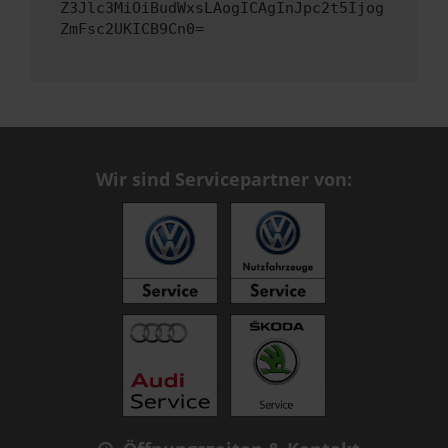
Z3Jlc3MiOiBudWxsLAogICAgInJpc2t5Ijog
ZmFsc2UKICB9Cn0=
Wir sind Servicepartner von: