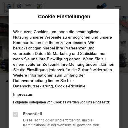
0
Zum
Hauptinhalt
Cookie Einstellungen
springen
Wir nutzen Cookies, um Ihnen die bestmögliche
Nutzung unserer Webseite zu ermöglichen und unsere
Kommunikation mit Ihnen zu verbessern. Wir
berücksichtigen hierbei Ihre Präferenzen und
verarbeiten Daten für Marketing und Statistiken nur,
wenn Sie uns Ihre Einwilligung geben. Wenn Sie zu
Neuwagen und Gebrauchtwagen
einem späteren Zeitpunkt Ihre Meinung ändern, können
Sie die Einwilligung jederzeit für die Zukunft widerrufen.
VW, VW Nutzfahrzeuge, Audi & Skoda
Weitere Informationen zum Umfang der
Datenverarbeitung finden Sie hier:
Startseite
Fahrzeuge
Fahrzeugsuche
Datenschutzerklärung
,
Cookie-Richtlinie
.
Impressum
Folgende Kategorien von Cookies werden von uns eingesetzt:
Fehler: Network Error
Essentiell
Beim Laden ist ein Fehler aufgetreten.
Diese Technologien sind erforderlich, um die
Hier sind ein paar Tipps, die dir helfen können:
Kernfunktionalität der Webseite zu gewährleisten.