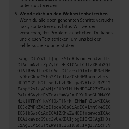
unterstützt werden.
Wende dich an den Webseitenbetreiber.
Wenn du alle oben genannten Schritte versucht
hast, kontaktiere uns bitte. Wir werden
versuchen, das Problem zu beheben. Du kannst
uns diesen Text schicken, um uns bei der
Fehlersuche zu unterstützen:
ewogICJuYW1lIjogIk5ldHdvcmtFcnJvciIs
CiAgImNvbmZpZyI6IHsKICAgICJtZXRob2Qi
OiAiR0VUIiwKICAgICJ1cmwiOiAiaHR0cHM6
Ly9hcGkueC5ha3MtcHJvZC5hdWRhcmlzLm5l
dC92MS9jbGllbnRzLzE0Njgvd2Vic2l0ZS12
ZWhpY2xlcy8yMjY3ODYlMjMxNDM4P2ZpZWxk
PWludGVybmFsTnVtYmVyJndlYnNpdGU9NWY0
Nzk1OTFmYjkyYjQxMjNmNjZhMmFhIiwKICAg
ICJoZWFkZXJzIjoge30sCiAgICAiYm9keSI6
IG51bGwsCiAgICAiZXhwZWN0IjogewogICAg
ICAicmVzcG9uc2VUeXBlIjogIiIKICAgIH0s
CiAgICAidGltZW91dCI6IDAsCiAgICAicHJv