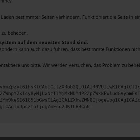
hine?
aden bestimmter Seiten verhindern. Funktioniert die Seite in e
 zu beheben.
bssystem auf dem neuesten Stand sind.
ko, sondern kann auch dazu führen, dass bestimmte Funktionen nic
ontaktiere uns bitte. Wir werden versuchen, das Problem zu behe
vbmZpZyI6IHsKICAgICJtZXRob2QiOiAiR0VUIiwKICAgICJ1
2ZWhpY2xlcy8yMjUxNzIlMjMxNDM4P2ZpZWxkPWludGVybmFs
iYm9keSI6IG51bGwsCiAgICAiZXhwZWN0IjogewogICAgICAi
gICAgInJpc2t5IjogZmFsc2UKICB9Cn0=