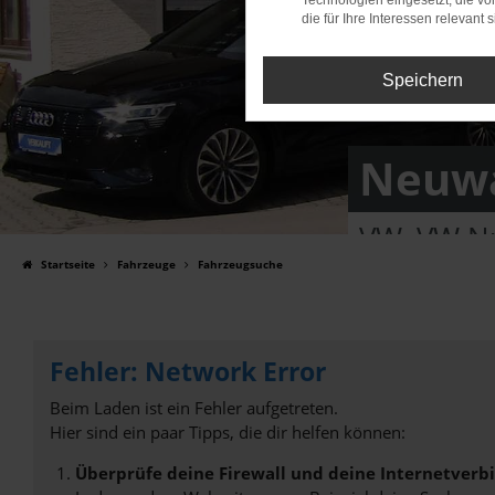
Technologien eingesetzt, die v
die für Ihre Interessen relevant s
Speichern
Neuwa
VW, VW Nu
Startseite
Fahrzeuge
Fahrzeugsuche
Fehler: Network Error
Beim Laden ist ein Fehler aufgetreten.
Hier sind ein paar Tipps, die dir helfen können:
Überprüfe deine Firewall und deine Internetverb