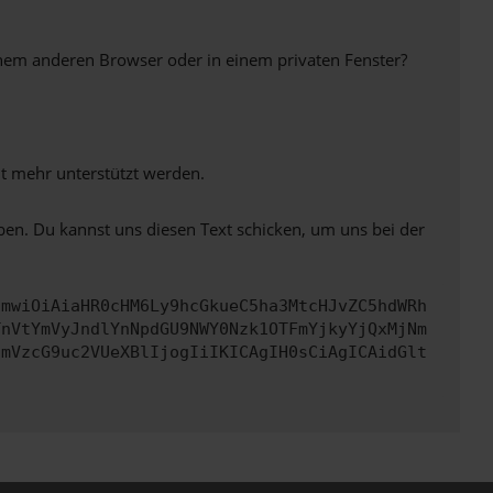
inem anderen Browser oder in einem privaten Fenster?
ht mehr unterstützt werden.
ben. Du kannst uns diesen Text schicken, um uns bei der
cmwiOiAiaHR0cHM6Ly9hcGkueC5ha3MtcHJvZC5hdWRh
TnVtYmVyJndlYnNpdGU9NWY0Nzk1OTFmYjkyYjQxMjNm
cmVzcG9uc2VUeXBlIjogIiIKICAgIH0sCiAgICAidGlt