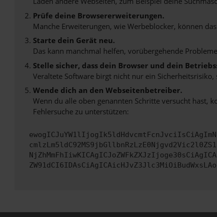
Laden andere Webseiten, zum Beispiel deine Suchmasc
Prüfe deine Browsererweiterungen.
Manche Erweiterungen, wie Werbeblocker, können das L
Starte dein Gerät neu.
Das kann manchmal helfen, vorübergehende Probleme
Stelle sicher, dass dein Browser und dein Betrie
Veraltete Software birgt nicht nur ein Sicherheitsrisi
Wende dich an den Webseitenbetreiber.
Wenn du alle oben genannten Schritte versucht hast, k
Fehlersuche zu unterstützen:
ewogICJuYW1lIjogIk5ldHdvcmtFcnJvciIsCiAgImN
cmlzLm5ldC92MS9jbGllbnRzLzE0Njgvd2Vic2l0ZS1
NjZhMmFhIiwKICAgICJoZWFkZXJzIjoge30sCiAgICA
ZW91dCI6IDAsCiAgICAicHJvZ3Jlc3MiOiBudWxsLAo