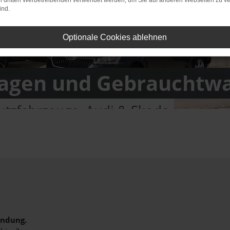
on dritten Werbetreibenden verwendet werden, um Sie auf anderen Webseiten zu ve
ind.
Optionale Cookies ablehnen
gen und Gebrauchtw
tzfahrzeuge, Audi & Skoda
indung.