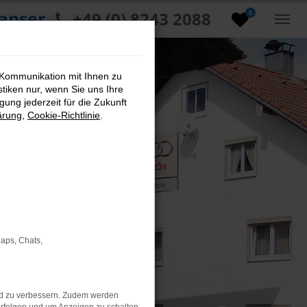
anser
+49 (0) 8243 2088
0
 Kommunikation mit Ihnen zu
stiken nur, wenn Sie uns Ihre
ung jederzeit für die Zukunft
ärung
,
Cookie-Richtlinie
.
Maps, Chats,
nd zu verbessern. Zudem werden