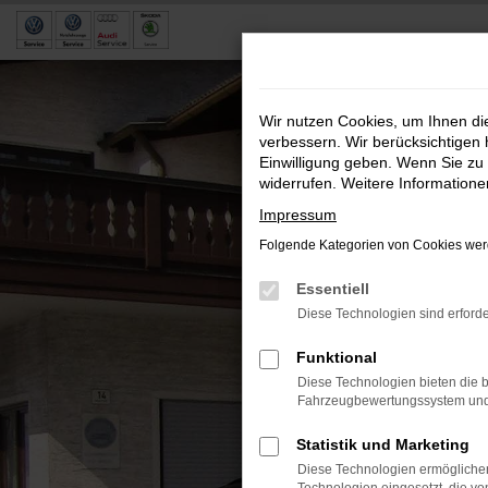
Zum
Hauptinhalt
springen
Wir nutzen Cookies, um Ihnen d
verbessern. Wir berücksichtigen 
Einwilligung geben. Wenn Sie zu 
widerrufen. Weitere Information
Impressum
Folgende Kategorien von Cookies werd
Essentiell
Diese Technologien sind erforde
Funktional
Diese Technologien bieten die b
Fahrzeugbewertungssystem und w
Statistik und Marketing
Diese Technologien ermöglichen