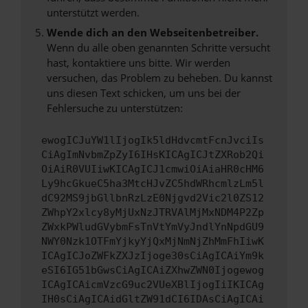
unterstützt werden.
Wende dich an den Webseitenbetreiber.
Wenn du alle oben genannten Schritte versucht
hast, kontaktiere uns bitte. Wir werden
versuchen, das Problem zu beheben. Du kannst
uns diesen Text schicken, um uns bei der
Fehlersuche zu unterstützen:
ewogICJuYW1lIjogIk5ldHdvcmtFcnJvciIs
CiAgImNvbmZpZyI6IHsKICAgICJtZXRob2Qi
OiAiR0VUIiwKICAgICJ1cmwiOiAiaHR0cHM6
Ly9hcGkueC5ha3MtcHJvZC5hdWRhcmlzLm5l
dC92MS9jbGllbnRzLzE0Njgvd2Vic2l0ZS12
ZWhpY2xlcy8yMjUxNzJTRVAlMjMxNDM4P2Zp
ZWxkPWludGVybmFsTnVtYmVyJndlYnNpdGU9
NWY0Nzk1OTFmYjkyYjQxMjNmNjZhMmFhIiwK
ICAgICJoZWFkZXJzIjoge30sCiAgICAiYm9k
eSI6IG51bGwsCiAgICAiZXhwZWN0Ijogewog
ICAgICAicmVzcG9uc2VUeXBlIjogIiIKICAg
IH0sCiAgICAidGltZW91dCI6IDAsCiAgICAi