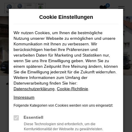
0
Zum
Hauptinhalt
Cookie Einstellungen
springen
Wir nutzen Cookies, um Ihnen die bestmögliche
Nutzung unserer Webseite zu ermöglichen und unsere
Kommunikation mit Ihnen zu verbessern. Wir
berücksichtigen hierbei Ihre Präferenzen und
verarbeiten Daten für Marketing und Statistiken nur,
wenn Sie uns Ihre Einwilligung geben. Wenn Sie zu
Neuwagen und Gebrauchtwagen
einem späteren Zeitpunkt Ihre Meinung ändern, können
Sie die Einwilligung jederzeit für die Zukunft widerrufen.
VW, VW Nutzfahrzeuge, Audi & Skoda
Weitere Informationen zum Umfang der
Datenverarbeitung finden Sie hier:
Startseite
Fahrzeuge
Fahrzeugsuche
Datenschutzerklärung
,
Cookie-Richtlinie
.
Impressum
Folgende Kategorien von Cookies werden von uns eingesetzt:
Fehler: Network Error
Essentiell
Beim Laden ist ein Fehler aufgetreten.
Diese Technologien sind erforderlich, um die
Hier sind ein paar Tipps, die dir helfen können:
Kernfunktionalität der Webseite zu gewährleisten.