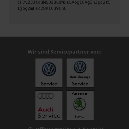
cHJvZ3Jlc3MiOiBudWxsLAogICAgInJpc2t5
IjogZmFsc2UKICB9Cn0=
Wir sind Servicepartner von: