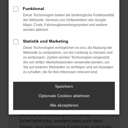
Überprüfe deine Firewall und deine
Funktional
Internetverbindung.
Diese Technologien bieten die bestmögliche Funktionalität
Laden andere Webseiten, zum Beispiel deine
der Webseite. Services von Drittanbietern wie Google
Maps, Chats, Fahrzeugbewertungssystem und weitere
Suchmaschine?
werden aktiviert.
Prüfe deine Browsererweiterungen.
Manche Erweiterungen, wie Werbeblocker,
Statistik und Marketing
können das Laden bestimmter Seiten
Diese Technologien ermöglichen es uns, die Nutzung der
verhindern. Funktioniert die Seite in einem
Webseite zu analysieren, um die Leistung zu messen und
zu verbessern. Zudem werden Technologien eingesetzt,
anderen Browser oder in einem privaten
die von dritten Werbetreibenden verwendet werden, um
Fenster?
Sie auf anderen Webseiten zu verfolgen und um Anzeigen
zu schalten, die für Ihre Interessen relevant sind.
Starte dein Gerät neu.
Das kann manchmal helfen, vorübergehende
Speichern
Probleme zu beheben.
Stelle sicher, dass dein Browser und dein
Optionale Cookies ablehnen
Betriebssystem auf dem neuesten Stand
Alle akzeptieren
sind.
Veraltete Software birgt nicht nur ein
Sicherheitsrisiko, sondern kann auch dazu
führen, dass bestimmte Funktionen nicht mehr