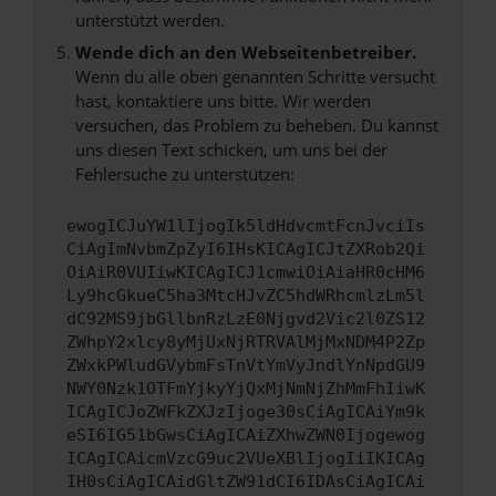
unterstützt werden.
Wende dich an den Webseitenbetreiber.
Wenn du alle oben genannten Schritte versucht
hast, kontaktiere uns bitte. Wir werden
versuchen, das Problem zu beheben. Du kannst
uns diesen Text schicken, um uns bei der
Fehlersuche zu unterstützen:
ewogICJuYW1lIjogIk5ldHdvcmtFcnJvciIs
CiAgImNvbmZpZyI6IHsKICAgICJtZXRob2Qi
OiAiR0VUIiwKICAgICJ1cmwiOiAiaHR0cHM6
Ly9hcGkueC5ha3MtcHJvZC5hdWRhcmlzLm5l
dC92MS9jbGllbnRzLzE0Njgvd2Vic2l0ZS12
ZWhpY2xlcy8yMjUxNjRTRVAlMjMxNDM4P2Zp
ZWxkPWludGVybmFsTnVtYmVyJndlYnNpdGU9
NWY0Nzk1OTFmYjkyYjQxMjNmNjZhMmFhIiwK
ICAgICJoZWFkZXJzIjoge30sCiAgICAiYm9k
eSI6IG51bGwsCiAgICAiZXhwZWN0Ijogewog
ICAgICAicmVzcG9uc2VUeXBlIjogIiIKICAg
IH0sCiAgICAidGltZW91dCI6IDAsCiAgICAi