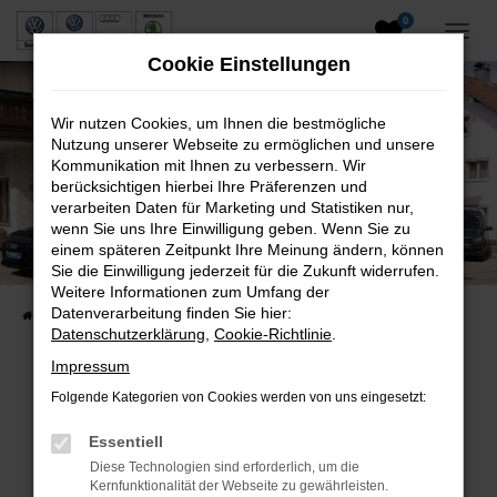
0
Zum
Hauptinhalt
Cookie Einstellungen
springen
Wir nutzen Cookies, um Ihnen die bestmögliche
Nutzung unserer Webseite zu ermöglichen und unsere
Kommunikation mit Ihnen zu verbessern. Wir
berücksichtigen hierbei Ihre Präferenzen und
verarbeiten Daten für Marketing und Statistiken nur,
wenn Sie uns Ihre Einwilligung geben. Wenn Sie zu
Neuwagen und Gebrauchtwagen
einem späteren Zeitpunkt Ihre Meinung ändern, können
Sie die Einwilligung jederzeit für die Zukunft widerrufen.
VW, VW Nutzfahrzeuge, Audi & Skoda
Weitere Informationen zum Umfang der
Datenverarbeitung finden Sie hier:
Startseite
Fahrzeuge
Fahrzeugsuche
Datenschutzerklärung
,
Cookie-Richtlinie
.
Impressum
Folgende Kategorien von Cookies werden von uns eingesetzt:
Fehler: Network Error
Essentiell
Beim Laden ist ein Fehler aufgetreten.
Diese Technologien sind erforderlich, um die
Hier sind ein paar Tipps, die dir helfen können:
Kernfunktionalität der Webseite zu gewährleisten.