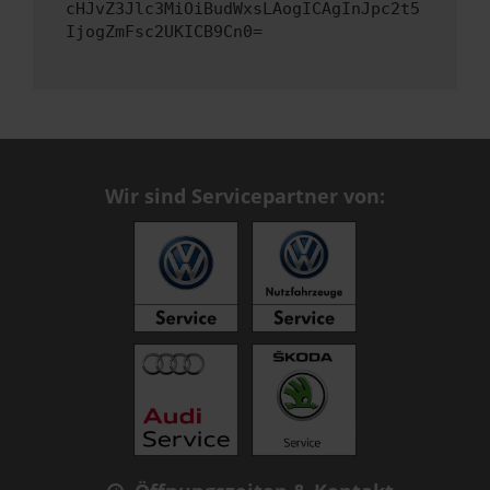
cHJvZ3Jlc3MiOiBudWxsLAogICAgInJpc2t5
IjogZmFsc2UKICB9Cn0=
Wir sind Servicepartner von: