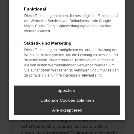
Überprüfe deine Firewall und deine
Funktional
Internetverbindung.
Diese Technologien bieten die bestmögliche Funktionalität
Laden andere Webseiten, zum Beispiel deine
der Webseite. Services von Drittanbietern wie Google
Maps, Chats, Fahrzeugbewertungssystem und weitere
Suchmaschine?
werden aktiviert.
Prüfe deine Browsererweiterungen.
Manche Erweiterungen, wie Werbeblocker,
Statistik und Marketing
können das Laden bestimmter Seiten
Diese Technologien ermöglichen es uns, die Nutzung der
verhindern. Funktioniert die Seite in einem
Webseite zu analysieren, um die Leistung zu messen und
zu verbessern. Zudem werden Technologien eingesetzt,
anderen Browser oder in einem privaten
die von dritten Werbetreibenden verwendet werden, um
Fenster?
Sie auf anderen Webseiten zu verfolgen und um Anzeigen
zu schalten, die für Ihre Interessen relevant sind.
Starte dein Gerät neu.
Das kann manchmal helfen, vorübergehende
Speichern
Probleme zu beheben.
Stelle sicher, dass dein Browser und dein
Optionale Cookies ablehnen
Betriebssystem auf dem neuesten Stand
Alle akzeptieren
sind.
Veraltete Software birgt nicht nur ein
Sicherheitsrisiko, sondern kann auch dazu
führen, dass bestimmte Funktionen nicht mehr