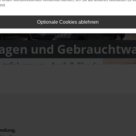
on dritten Werbetreibenden verwendet werden, um Sie auf anderen Webseiten zu ve
ind.
Optionale Cookies ablehnen
gen und Gebrauchtw
tzfahrzeuge, Audi & Skoda
indung.