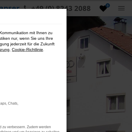
anser
+49 (0) 8243 2088
0
 Kommunikation mit Ihnen zu
stiken nur, wenn Sie uns Ihre
ung jederzeit für die Zukunft
ärung
,
Cookie-Richtlinie
.
Maps, Chats,
nd zu verbessern. Zudem werden