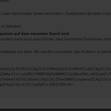
hine?
aden bestimmter Seiten verhindern. Funktioniert die Seite in e
 zu beheben.
bssystem auf dem neuesten Stand sind.
ko, sondern kann auch dazu führen, dass bestimmte Funktionen nic
ontaktiere uns bitte. Wir werden versuchen, das Problem zu behe
vbmZpZyI6IHsKICAgICJtZXRob2QiOiAiR0VUIiwKICAgICJ1
2ZWhpY2xlcy82MjY5MDMlMjMxNDM4P2ZpZWxkPWludGVybmFs
iYm9keSI6IG51bGwsCiAgICAiZXhwZWN0IjogewogICAgICAi
gICAgInJpc2t5IjogZmFsc2UKICB9Cn0=