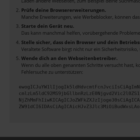
Laden andere Webseiten, zum Beispiel deine Suchmasc
Prüfe deine Browsererweiterungen.
Manche Erweiterungen, wie Werbeblocker, können das L
Starte dein Gerät neu.
Das kann manchmal helfen, vorübergehende Probleme
Stelle sicher, dass dein Browser und dein Betrie
Veraltete Software birgt nicht nur ein Sicherheitsrisi
Wende dich an den Webseitenbetreiber.
Wenn du alle oben genannten Schritte versucht hast, k
Fehlersuche zu unterstützen:
ewogICJuYW1lIjogIk5ldHdvcmtFcnJvciIsCiAgImN
cmlzLm5ldC92MS9jbGllbnRzLzE0Njgvd2Vic2l0ZS1
NjZhMmFhIiwKICAgICJoZWFkZXJzIjoge30sCiAgICA
ZW91dCI6IDAsCiAgICAicHJvZ3Jlc3MiOiBudWxsLAo