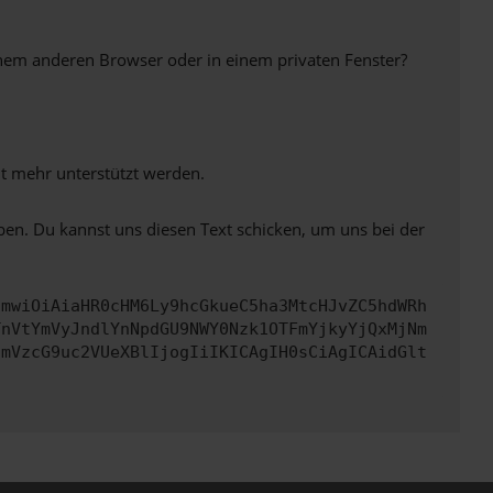
inem anderen Browser oder in einem privaten Fenster?
ht mehr unterstützt werden.
ben. Du kannst uns diesen Text schicken, um uns bei der
cmwiOiAiaHR0cHM6Ly9hcGkueC5ha3MtcHJvZC5hdWRh
TnVtYmVyJndlYnNpdGU9NWY0Nzk1OTFmYjkyYjQxMjNm
cmVzcG9uc2VUeXBlIjogIiIKICAgIH0sCiAgICAidGlt