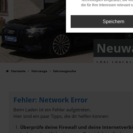
Technologien eingesetzt, die v
die für Ihre Interessen relevant s
Speichern
Neuwa
VW, VW Nu
Startseite
Fahrzeuge
Fahrzeugsuche
Fehler: Network Error
Beim Laden ist ein Fehler aufgetreten.
Hier sind ein paar Tipps, die dir helfen können:
Überprüfe deine Firewall und deine Internetverb