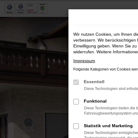
Zum
Hauptinhalt
springen
Wir nutzen Cookies, um Ihnen d
verbessern. Wir berücksichtigen 
Einwilligung geben. Wenn Sie zu 
widerrufen. Weitere Information
Impressum
Folgende Kategorien von Cookies werd
Essentiell
Diese Technologien sind erforde
Funktional
Diese Technologien bieten die b
Fahrzeugbewertungssystem und w
Statistik und Marketing
Diese Technologien ermöglichen