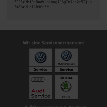
Z3Jlc3MiOiBudWxsLAogICAgInJpc2t5Ijog
ZmFsc2UKICB9Cn0=
Wir sind Servicepartner von: