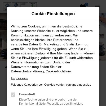
0
Zum
Hauptinhalt
Cookie Einstellungen
springen
Wir nutzen Cookies, um Ihnen die bestmögliche
Nutzung unserer Webseite zu ermöglichen und unsere
Kommunikation mit Ihnen zu verbessern. Wir
berücksichtigen hierbei Ihre Präferenzen und
verarbeiten Daten für Marketing und Statistiken nur,
wenn Sie uns Ihre Einwilligung geben. Wenn Sie zu
Neuwagen und Gebrauchtwagen
einem späteren Zeitpunkt Ihre Meinung ändern, können
Sie die Einwilligung jederzeit für die Zukunft widerrufen.
VW, VW Nutzfahrzeuge, Audi & Skoda
Weitere Informationen zum Umfang der
Datenverarbeitung finden Sie hier:
Startseite
Fahrzeuge
Fahrzeugsuche
Datenschutzerklärung
,
Cookie-Richtlinie
.
Impressum
Folgende Kategorien von Cookies werden von uns eingesetzt:
Fehler: Network Error
Essentiell
Beim Laden ist ein Fehler aufgetreten.
Diese Technologien sind erforderlich, um die
Hier sind ein paar Tipps, die dir helfen können:
Kernfunktionalität der Webseite zu gewährleisten.