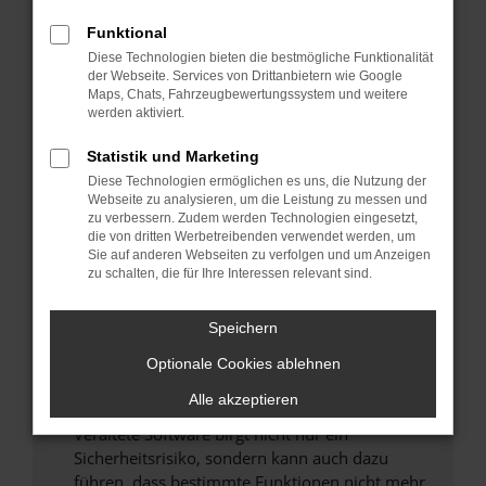
Überprüfe deine Firewall und deine
Funktional
Internetverbindung.
Diese Technologien bieten die bestmögliche Funktionalität
Laden andere Webseiten, zum Beispiel deine
der Webseite. Services von Drittanbietern wie Google
Maps, Chats, Fahrzeugbewertungssystem und weitere
Suchmaschine?
werden aktiviert.
Prüfe deine Browsererweiterungen.
Manche Erweiterungen, wie Werbeblocker,
Statistik und Marketing
können das Laden bestimmter Seiten
Diese Technologien ermöglichen es uns, die Nutzung der
verhindern. Funktioniert die Seite in einem
Webseite zu analysieren, um die Leistung zu messen und
zu verbessern. Zudem werden Technologien eingesetzt,
anderen Browser oder in einem privaten
die von dritten Werbetreibenden verwendet werden, um
Fenster?
Sie auf anderen Webseiten zu verfolgen und um Anzeigen
zu schalten, die für Ihre Interessen relevant sind.
Starte dein Gerät neu.
Das kann manchmal helfen, vorübergehende
Speichern
Probleme zu beheben.
Stelle sicher, dass dein Browser und dein
Optionale Cookies ablehnen
Betriebssystem auf dem neuesten Stand
Alle akzeptieren
sind.
Veraltete Software birgt nicht nur ein
Sicherheitsrisiko, sondern kann auch dazu
führen, dass bestimmte Funktionen nicht mehr