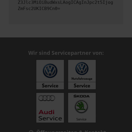
Z3Jlc3MiOiBudWxsLAogICAgInJpc2t5Ijog
ZmFsc2UKICB9Cn0=
Wir sind Servicepartner von: