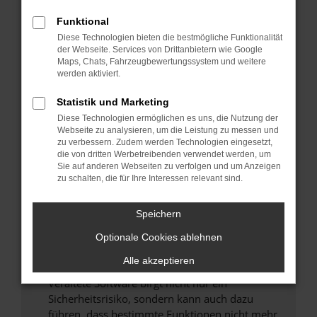
Überprüfe deine Firewall und deine
Funktional
Internetverbindung.
Diese Technologien bieten die bestmögliche Funktionalität
Laden andere Webseiten, zum Beispiel deine
der Webseite. Services von Drittanbietern wie Google
Maps, Chats, Fahrzeugbewertungssystem und weitere
Suchmaschine?
werden aktiviert.
Prüfe deine Browsererweiterungen.
Manche Erweiterungen, wie Werbeblocker,
Statistik und Marketing
können das Laden bestimmter Seiten
Diese Technologien ermöglichen es uns, die Nutzung der
verhindern. Funktioniert die Seite in einem
Webseite zu analysieren, um die Leistung zu messen und
zu verbessern. Zudem werden Technologien eingesetzt,
anderen Browser oder in einem privaten
die von dritten Werbetreibenden verwendet werden, um
Fenster?
Sie auf anderen Webseiten zu verfolgen und um Anzeigen
zu schalten, die für Ihre Interessen relevant sind.
Starte dein Gerät neu.
Das kann manchmal helfen, vorübergehende
Speichern
Probleme zu beheben.
Stelle sicher, dass dein Browser und dein
Optionale Cookies ablehnen
Betriebssystem auf dem neuesten Stand
Alle akzeptieren
sind.
Veraltete Software birgt nicht nur ein
Sicherheitsrisiko, sondern kann auch dazu
führen, dass bestimmte Funktionen nicht mehr