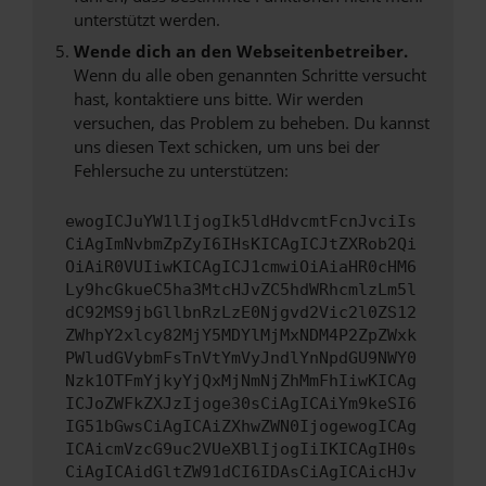
unterstützt werden.
Wende dich an den Webseitenbetreiber.
Wenn du alle oben genannten Schritte versucht
hast, kontaktiere uns bitte. Wir werden
versuchen, das Problem zu beheben. Du kannst
uns diesen Text schicken, um uns bei der
Fehlersuche zu unterstützen:
ewogICJuYW1lIjogIk5ldHdvcmtFcnJvciIs
CiAgImNvbmZpZyI6IHsKICAgICJtZXRob2Qi
OiAiR0VUIiwKICAgICJ1cmwiOiAiaHR0cHM6
Ly9hcGkueC5ha3MtcHJvZC5hdWRhcmlzLm5l
dC92MS9jbGllbnRzLzE0Njgvd2Vic2l0ZS12
ZWhpY2xlcy82MjY5MDYlMjMxNDM4P2ZpZWxk
PWludGVybmFsTnVtYmVyJndlYnNpdGU9NWY0
Nzk1OTFmYjkyYjQxMjNmNjZhMmFhIiwKICAg
ICJoZWFkZXJzIjoge30sCiAgICAiYm9keSI6
IG51bGwsCiAgICAiZXhwZWN0IjogewogICAg
ICAicmVzcG9uc2VUeXBlIjogIiIKICAgIH0s
CiAgICAidGltZW91dCI6IDAsCiAgICAicHJv