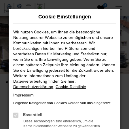
0
Zum
Hauptinhalt
Cookie Einstellungen
springen
Wir nutzen Cookies, um Ihnen die bestmögliche
Nutzung unserer Webseite zu ermöglichen und unsere
Kommunikation mit Ihnen zu verbessern. Wir
berücksichtigen hierbei Ihre Präferenzen und
verarbeiten Daten für Marketing und Statistiken nur,
wenn Sie uns Ihre Einwilligung geben. Wenn Sie zu
Neuwagen und Gebrauchtwagen
einem späteren Zeitpunkt Ihre Meinung ändern, können
Sie die Einwilligung jederzeit für die Zukunft widerrufen.
VW, VW Nutzfahrzeuge, Audi & Skoda
Weitere Informationen zum Umfang der
Datenverarbeitung finden Sie hier:
Startseite
Fahrzeuge
Fahrzeugsuche
Datenschutzerklärung
,
Cookie-Richtlinie
.
Impressum
Folgende Kategorien von Cookies werden von uns eingesetzt:
Fehler: Network Error
Essentiell
Beim Laden ist ein Fehler aufgetreten.
Diese Technologien sind erforderlich, um die
Hier sind ein paar Tipps, die dir helfen können:
Kernfunktionalität der Webseite zu gewährleisten.