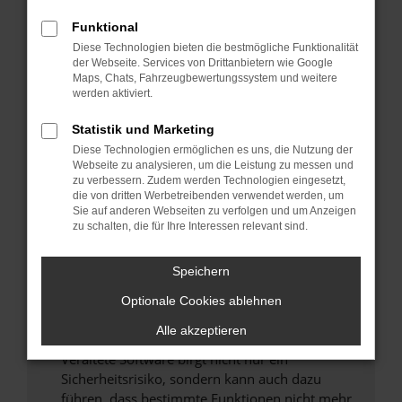
Überprüfe deine Firewall und deine
Funktional
Internetverbindung.
Diese Technologien bieten die bestmögliche Funktionalität
Laden andere Webseiten, zum Beispiel deine
der Webseite. Services von Drittanbietern wie Google
Maps, Chats, Fahrzeugbewertungssystem und weitere
Suchmaschine?
werden aktiviert.
Prüfe deine Browsererweiterungen.
Manche Erweiterungen, wie Werbeblocker,
Statistik und Marketing
können das Laden bestimmter Seiten
Diese Technologien ermöglichen es uns, die Nutzung der
verhindern. Funktioniert die Seite in einem
Webseite zu analysieren, um die Leistung zu messen und
zu verbessern. Zudem werden Technologien eingesetzt,
anderen Browser oder in einem privaten
die von dritten Werbetreibenden verwendet werden, um
Fenster?
Sie auf anderen Webseiten zu verfolgen und um Anzeigen
zu schalten, die für Ihre Interessen relevant sind.
Starte dein Gerät neu.
Das kann manchmal helfen, vorübergehende
Speichern
Probleme zu beheben.
Stelle sicher, dass dein Browser und dein
Optionale Cookies ablehnen
Betriebssystem auf dem neuesten Stand
Alle akzeptieren
sind.
Veraltete Software birgt nicht nur ein
Sicherheitsrisiko, sondern kann auch dazu
führen, dass bestimmte Funktionen nicht mehr