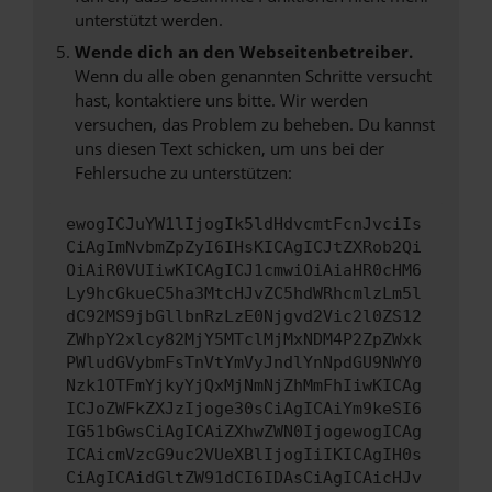
unterstützt werden.
Wende dich an den Webseitenbetreiber.
Wenn du alle oben genannten Schritte versucht
hast, kontaktiere uns bitte. Wir werden
versuchen, das Problem zu beheben. Du kannst
uns diesen Text schicken, um uns bei der
Fehlersuche zu unterstützen:
ewogICJuYW1lIjogIk5ldHdvcmtFcnJvciIs
CiAgImNvbmZpZyI6IHsKICAgICJtZXRob2Qi
OiAiR0VUIiwKICAgICJ1cmwiOiAiaHR0cHM6
Ly9hcGkueC5ha3MtcHJvZC5hdWRhcmlzLm5l
dC92MS9jbGllbnRzLzE0Njgvd2Vic2l0ZS12
ZWhpY2xlcy82MjY5MTclMjMxNDM4P2ZpZWxk
PWludGVybmFsTnVtYmVyJndlYnNpdGU9NWY0
Nzk1OTFmYjkyYjQxMjNmNjZhMmFhIiwKICAg
ICJoZWFkZXJzIjoge30sCiAgICAiYm9keSI6
IG51bGwsCiAgICAiZXhwZWN0IjogewogICAg
ICAicmVzcG9uc2VUeXBlIjogIiIKICAgIH0s
CiAgICAidGltZW91dCI6IDAsCiAgICAicHJv