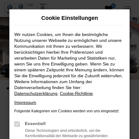
0
Zum
Hauptinhalt
Cookie Einstellungen
springen
Wir nutzen Cookies, um Ihnen die bestmögliche
Nutzung unserer Webseite zu ermöglichen und unsere
Kommunikation mit Ihnen zu verbessern. Wir
berücksichtigen hierbei Ihre Präferenzen und
verarbeiten Daten für Marketing und Statistiken nur,
wenn Sie uns Ihre Einwilligung geben. Wenn Sie zu
Neuwagen und Gebrauchtwagen
einem späteren Zeitpunkt Ihre Meinung ändern, können
Sie die Einwilligung jederzeit für die Zukunft widerrufen.
VW, VW Nutzfahrzeuge, Audi & Skoda
Weitere Informationen zum Umfang der
Datenverarbeitung finden Sie hier:
Startseite
Fahrzeuge
Fahrzeugsuche
Datenschutzerklärung
,
Cookie-Richtlinie
.
Impressum
Folgende Kategorien von Cookies werden von uns eingesetzt:
Fehler: Network Error
Essentiell
Beim Laden ist ein Fehler aufgetreten.
Diese Technologien sind erforderlich, um die
Hier sind ein paar Tipps, die dir helfen können:
Kernfunktionalität der Webseite zu gewährleisten.