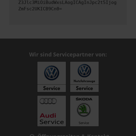
Z3Jlc3MiOiBudWxsLAogICAgInJpc2t5Ijog
ZmFsc2UKICB9Cn0=
Wir sind Servicepartner von: