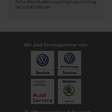
Z3Jlc3MiOiBudWxsLAogICAgInJpc2t5Ijog
ZmFsc2UKICB9Cn0=
Wir sind Servicepartner von: