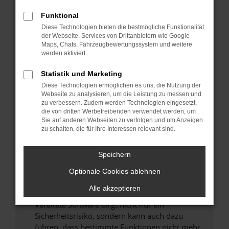
Überprüfe deine Firewall und deine
Funktional
Internetverbindung.
Diese Technologien bieten die bestmögliche Funktionalität
Laden andere Webseiten, zum Beispiel deine
der Webseite. Services von Drittanbietern wie Google
Maps, Chats, Fahrzeugbewertungssystem und weitere
Suchmaschine?
werden aktiviert.
Prüfe deine Browsererweiterungen.
Manche Erweiterungen, wie Werbeblocker,
Statistik und Marketing
können das Laden bestimmter Seiten
Diese Technologien ermöglichen es uns, die Nutzung der
verhindern. Funktioniert die Seite in einem
Webseite zu analysieren, um die Leistung zu messen und
zu verbessern. Zudem werden Technologien eingesetzt,
anderen Browser oder in einem privaten
die von dritten Werbetreibenden verwendet werden, um
Fenster?
Sie auf anderen Webseiten zu verfolgen und um Anzeigen
zu schalten, die für Ihre Interessen relevant sind.
Starte dein Gerät neu.
Das kann manchmal helfen, vorübergehende
Speichern
Probleme zu beheben.
Stelle sicher, dass dein Browser und dein
Optionale Cookies ablehnen
Betriebssystem auf dem neuesten Stand
Alle akzeptieren
sind.
Veraltete Software birgt nicht nur ein
Sicherheitsrisiko, sondern kann auch dazu
führen, dass bestimmte Funktionen nicht mehr