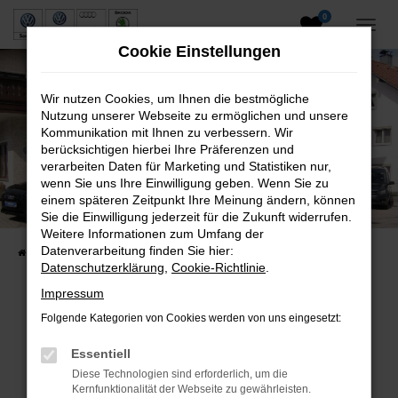
0
Zum
Hauptinhalt
Cookie Einstellungen
springen
Wir nutzen Cookies, um Ihnen die bestmögliche
Nutzung unserer Webseite zu ermöglichen und unsere
Kommunikation mit Ihnen zu verbessern. Wir
berücksichtigen hierbei Ihre Präferenzen und
verarbeiten Daten für Marketing und Statistiken nur,
wenn Sie uns Ihre Einwilligung geben. Wenn Sie zu
Neuwagen und Gebrauchtwagen
einem späteren Zeitpunkt Ihre Meinung ändern, können
Sie die Einwilligung jederzeit für die Zukunft widerrufen.
VW, VW Nutzfahrzeuge, Audi & Skoda
Weitere Informationen zum Umfang der
Datenverarbeitung finden Sie hier:
Startseite
Fahrzeuge
Fahrzeugsuche
Datenschutzerklärung
,
Cookie-Richtlinie
.
Impressum
Folgende Kategorien von Cookies werden von uns eingesetzt:
Fehler: Network Error
Essentiell
Beim Laden ist ein Fehler aufgetreten.
Diese Technologien sind erforderlich, um die
Hier sind ein paar Tipps, die dir helfen können:
Kernfunktionalität der Webseite zu gewährleisten.