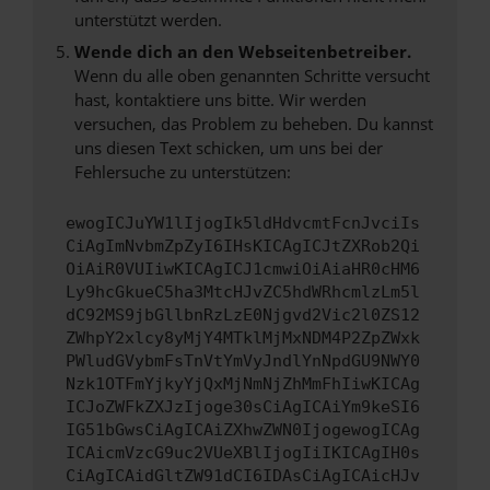
unterstützt werden.
Wende dich an den Webseitenbetreiber.
Wenn du alle oben genannten Schritte versucht
hast, kontaktiere uns bitte. Wir werden
versuchen, das Problem zu beheben. Du kannst
uns diesen Text schicken, um uns bei der
Fehlersuche zu unterstützen:
ewogICJuYW1lIjogIk5ldHdvcmtFcnJvciIs
CiAgImNvbmZpZyI6IHsKICAgICJtZXRob2Qi
OiAiR0VUIiwKICAgICJ1cmwiOiAiaHR0cHM6
Ly9hcGkueC5ha3MtcHJvZC5hdWRhcmlzLm5l
dC92MS9jbGllbnRzLzE0Njgvd2Vic2l0ZS12
ZWhpY2xlcy8yMjY4MTklMjMxNDM4P2ZpZWxk
PWludGVybmFsTnVtYmVyJndlYnNpdGU9NWY0
Nzk1OTFmYjkyYjQxMjNmNjZhMmFhIiwKICAg
ICJoZWFkZXJzIjoge30sCiAgICAiYm9keSI6
IG51bGwsCiAgICAiZXhwZWN0IjogewogICAg
ICAicmVzcG9uc2VUeXBlIjogIiIKICAgIH0s
CiAgICAidGltZW91dCI6IDAsCiAgICAicHJv