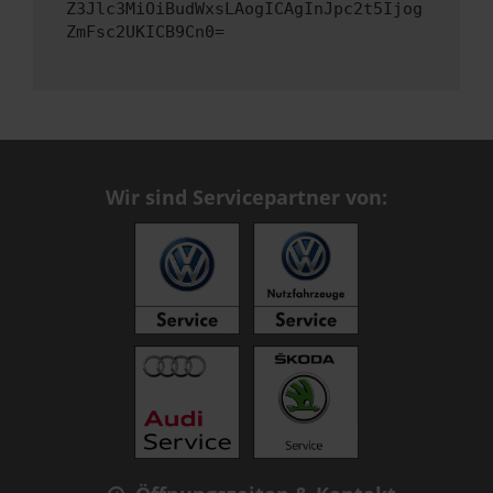
Z3Jlc3MiOiBudWxsLAogICAgInJpc2t5Ijog
ZmFsc2UKICB9Cn0=
Wir sind Servicepartner von: