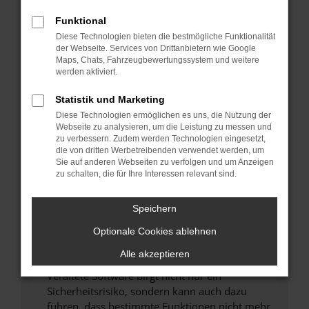
Überprüfe deine Firewall und deine
Funktional
Internetverbindung.
Diese Technologien bieten die bestmögliche Funktionalität
Laden andere Webseiten, zum Beispiel deine
der Webseite. Services von Drittanbietern wie Google
Maps, Chats, Fahrzeugbewertungssystem und weitere
Suchmaschine?
werden aktiviert.
Prüfe deine Browsererweiterungen.
Manche Erweiterungen, wie Werbeblocker,
Statistik und Marketing
können das Laden bestimmter Seiten
Diese Technologien ermöglichen es uns, die Nutzung der
verhindern. Funktioniert die Seite in einem
Webseite zu analysieren, um die Leistung zu messen und
zu verbessern. Zudem werden Technologien eingesetzt,
anderen Browser oder in einem privaten
die von dritten Werbetreibenden verwendet werden, um
Fenster?
Sie auf anderen Webseiten zu verfolgen und um Anzeigen
zu schalten, die für Ihre Interessen relevant sind.
Starte dein Gerät neu.
Das kann manchmal helfen, vorübergehende
Speichern
Probleme zu beheben.
Stelle sicher, dass dein Browser und dein
Optionale Cookies ablehnen
Betriebssystem auf dem neuesten Stand
Alle akzeptieren
sind.
Veraltete Software birgt nicht nur ein
Sicherheitsrisiko, sondern kann auch dazu
führen, dass bestimmte Funktionen nicht mehr