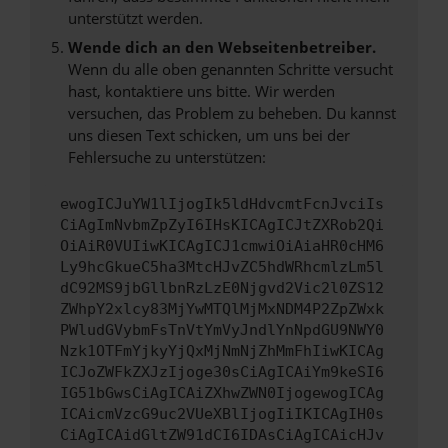
unterstützt werden.
Wende dich an den Webseitenbetreiber.
Wenn du alle oben genannten Schritte versucht
hast, kontaktiere uns bitte. Wir werden
versuchen, das Problem zu beheben. Du kannst
uns diesen Text schicken, um uns bei der
Fehlersuche zu unterstützen:
ewogICJuYW1lIjogIk5ldHdvcmtFcnJvciIs
CiAgImNvbmZpZyI6IHsKICAgICJtZXRob2Qi
OiAiR0VUIiwKICAgICJ1cmwiOiAiaHR0cHM6
Ly9hcGkueC5ha3MtcHJvZC5hdWRhcmlzLm5l
dC92MS9jbGllbnRzLzE0Njgvd2Vic2l0ZS12
ZWhpY2xlcy83MjYwMTQlMjMxNDM4P2ZpZWxk
PWludGVybmFsTnVtYmVyJndlYnNpdGU9NWY0
Nzk1OTFmYjkyYjQxMjNmNjZhMmFhIiwKICAg
ICJoZWFkZXJzIjoge30sCiAgICAiYm9keSI6
IG51bGwsCiAgICAiZXhwZWN0IjogewogICAg
ICAicmVzcG9uc2VUeXBlIjogIiIKICAgIH0s
CiAgICAidGltZW91dCI6IDAsCiAgICAicHJv