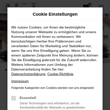
0
Zum
Hauptinhalt
Cookie Einstellungen
springen
Wir nutzen Cookies, um Ihnen die bestmögliche
Nutzung unserer Webseite zu ermöglichen und unsere
Kommunikation mit Ihnen zu verbessern. Wir
berücksichtigen hierbei Ihre Präferenzen und
verarbeiten Daten für Marketing und Statistiken nur,
wenn Sie uns Ihre Einwilligung geben. Wenn Sie zu
Neuwagen und Gebrauchtwagen
einem späteren Zeitpunkt Ihre Meinung ändern, können
Sie die Einwilligung jederzeit für die Zukunft widerrufen.
VW, VW Nutzfahrzeuge, Audi & Skoda
Weitere Informationen zum Umfang der
Datenverarbeitung finden Sie hier:
Startseite
Fahrzeuge
Fahrzeugsuche
Datenschutzerklärung
,
Cookie-Richtlinie
.
Impressum
Folgende Kategorien von Cookies werden von uns eingesetzt:
Fehler: Network Error
Essentiell
Beim Laden ist ein Fehler aufgetreten.
Diese Technologien sind erforderlich, um die
Hier sind ein paar Tipps, die dir helfen können:
Kernfunktionalität der Webseite zu gewährleisten.