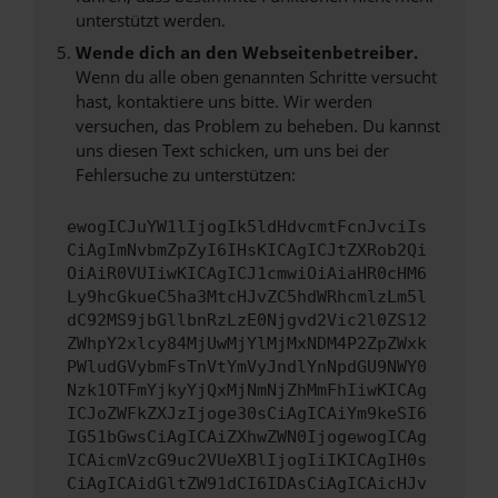
unterstützt werden.
Wende dich an den Webseitenbetreiber.
Wenn du alle oben genannten Schritte versucht
hast, kontaktiere uns bitte. Wir werden
versuchen, das Problem zu beheben. Du kannst
uns diesen Text schicken, um uns bei der
Fehlersuche zu unterstützen:
ewogICJuYW1lIjogIk5ldHdvcmtFcnJvciIs
CiAgImNvbmZpZyI6IHsKICAgICJtZXRob2Qi
OiAiR0VUIiwKICAgICJ1cmwiOiAiaHR0cHM6
Ly9hcGkueC5ha3MtcHJvZC5hdWRhcmlzLm5l
dC92MS9jbGllbnRzLzE0Njgvd2Vic2l0ZS12
ZWhpY2xlcy84MjUwMjYlMjMxNDM4P2ZpZWxk
PWludGVybmFsTnVtYmVyJndlYnNpdGU9NWY0
Nzk1OTFmYjkyYjQxMjNmNjZhMmFhIiwKICAg
ICJoZWFkZXJzIjoge30sCiAgICAiYm9keSI6
IG51bGwsCiAgICAiZXhwZWN0IjogewogICAg
ICAicmVzcG9uc2VUeXBlIjogIiIKICAgIH0s
CiAgICAidGltZW91dCI6IDAsCiAgICAicHJv