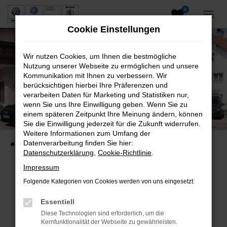
0
Zum
Hauptinhalt
Cookie Einstellungen
springen
Wir nutzen Cookies, um Ihnen die bestmögliche
Nutzung unserer Webseite zu ermöglichen und unsere
Kommunikation mit Ihnen zu verbessern. Wir
berücksichtigen hierbei Ihre Präferenzen und
verarbeiten Daten für Marketing und Statistiken nur,
wenn Sie uns Ihre Einwilligung geben. Wenn Sie zu
Neuwagen und Gebrauchtwagen
einem späteren Zeitpunkt Ihre Meinung ändern, können
Sie die Einwilligung jederzeit für die Zukunft widerrufen.
VW, VW Nutzfahrzeuge, Audi & Skoda
Weitere Informationen zum Umfang der
Datenverarbeitung finden Sie hier:
Startseite
Fahrzeuge
Fahrzeugsuche
Datenschutzerklärung
,
Cookie-Richtlinie
.
Impressum
Folgende Kategorien von Cookies werden von uns eingesetzt:
Fehler: Network Error
Essentiell
Beim Laden ist ein Fehler aufgetreten.
Diese Technologien sind erforderlich, um die
Hier sind ein paar Tipps, die dir helfen können:
Kernfunktionalität der Webseite zu gewährleisten.