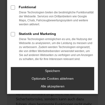
Überprüfe deine Firewall und deine
Funktional
Internetverbindung.
Diese Technologien bieten die bestmögliche Funktionalität
Laden andere Webseiten, zum Beispiel deine
der Webseite. Services von Drittanbietern wie Google
Maps, Chats, Fahrzeugbewertungssystem und weitere
Suchmaschine?
werden aktiviert.
Prüfe deine Browsererweiterungen.
Manche Erweiterungen, wie Werbeblocker,
Statistik und Marketing
können das Laden bestimmter Seiten
Diese Technologien ermöglichen es uns, die Nutzung der
verhindern. Funktioniert die Seite in einem
Webseite zu analysieren, um die Leistung zu messen und
zu verbessern. Zudem werden Technologien eingesetzt,
anderen Browser oder in einem privaten
die von dritten Werbetreibenden verwendet werden, um
Fenster?
Sie auf anderen Webseiten zu verfolgen und um Anzeigen
zu schalten, die für Ihre Interessen relevant sind.
Starte dein Gerät neu.
Das kann manchmal helfen, vorübergehende
Speichern
Probleme zu beheben.
Stelle sicher, dass dein Browser und dein
Optionale Cookies ablehnen
Betriebssystem auf dem neuesten Stand
Alle akzeptieren
sind.
Veraltete Software birgt nicht nur ein
Sicherheitsrisiko, sondern kann auch dazu
führen, dass bestimmte Funktionen nicht mehr