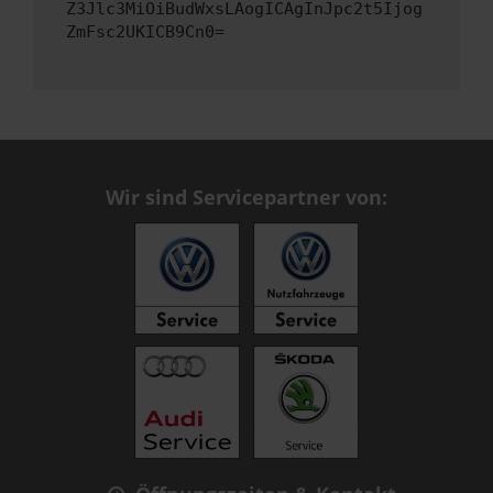
Z3Jlc3MiOiBudWxsLAogICAgInJpc2t5Ijog
ZmFsc2UKICB9Cn0=
Wir sind Servicepartner von: