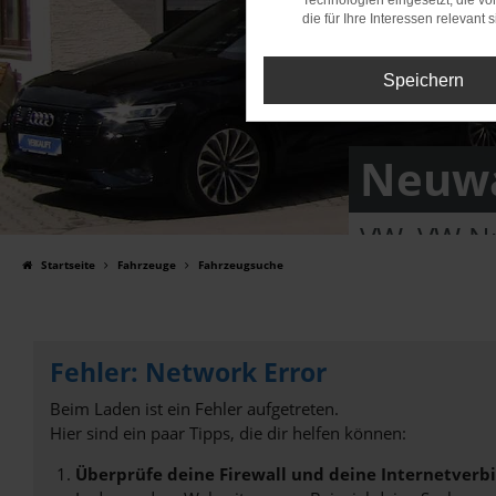
Technologien eingesetzt, die v
die für Ihre Interessen relevant s
Speichern
Neuwa
VW, VW Nu
Startseite
Fahrzeuge
Fahrzeugsuche
Fehler: Network Error
Beim Laden ist ein Fehler aufgetreten.
Hier sind ein paar Tipps, die dir helfen können:
Überprüfe deine Firewall und deine Internetverb