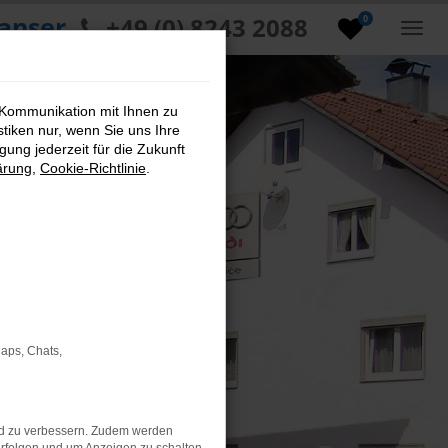
anser
+49 (0) 8243 2088
0
 Kommunikation mit Ihnen zu
stiken nur, wenn Sie uns Ihre
ung jederzeit für die Zukunft
ärung
,
Cookie-Richtlinie
.
Maps, Chats,
nd zu verbessern. Zudem werden