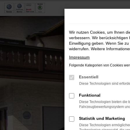
Zum
Hauptinhalt
springen
Wir nutzen Cookies, um Ihnen d
verbessern. Wir berücksichtigen 
Einwilligung geben. Wenn Sie zu 
widerrufen. Weitere Information
Impressum
Folgende Kategorien von Cookies werd
Essentiell
Diese Technologien sind erforde
Funktional
Diese Technologien bieten die b
Fahrzeugbewertungssystem und w
Statistik und Marketing
Diese Technologien ermöglichen