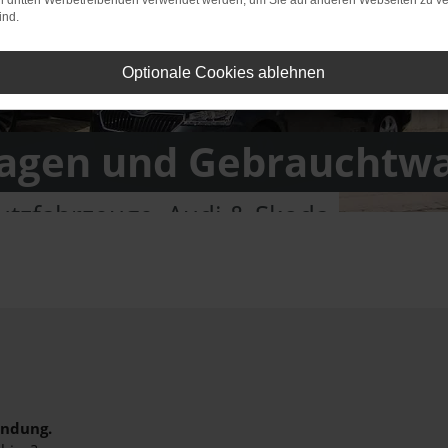
on dritten Werbetreibenden verwendet werden, um Sie auf anderen Webseiten zu ve
ind.
Optionale Cookies ablehnen
gen und Gebrauchtw
tzfahrzeuge, Audi & Skoda
indung.