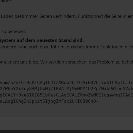
hine?
aden bestimmter Seiten verhindern. Funktioniert die Seite in e
 zu beheben.
bssystem auf dem neuesten Stand sind.
ko, sondern kann auch dazu führen, dass bestimmte Funktionen nic
ontaktiere uns bitte. Wir werden versuchen, das Problem zu behe
vbmZpZyI6IHsKICAgICJtZXRob2QiOiAiR0VUIiwKICAgICJ1
2ZWhpY2xlcy84MjUwMjZTRVAlMjMxNDM4P2ZpZWxkPWludGVy
gICAiYm9keSI6IG51bGwsCiAgICAiZXhwZWN0IjogewogICAg
sLAogICAgInJpc2t5IjogZmFsc2UKICB9Cn0=