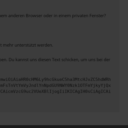
inem anderen Browser oder in einem privaten Fenster?
ht mehr unterstützt werden.
ben. Du kannst uns diesen Text schicken, um uns bei der
cmwiOiAiaHR0cHM6Ly9hcGkueC5ha3MtcHJvZC5hdWRh
bmFsTnVtYmVyJndlYnNpdGU9NWY0Nzk1OTFmYjkyYjQx
ICAicmVzcG9uc2VUeXBlIjogIiIKICAgIH0sCiAgICAi