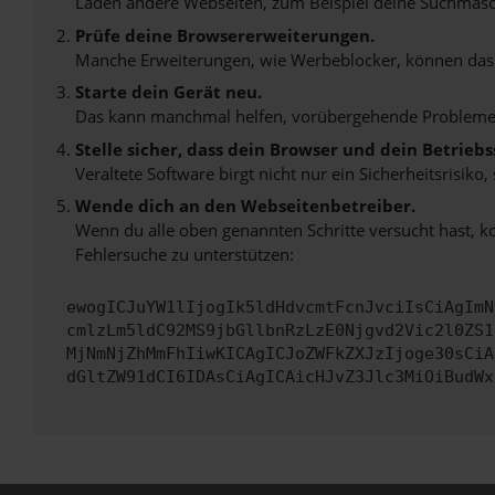
Laden andere Webseiten, zum Beispiel deine Suchmasc
Prüfe deine Browsererweiterungen.
Manche Erweiterungen, wie Werbeblocker, können das L
Starte dein Gerät neu.
Das kann manchmal helfen, vorübergehende Probleme
Stelle sicher, dass dein Browser und dein Betrie
Veraltete Software birgt nicht nur ein Sicherheitsrisi
Wende dich an den Webseitenbetreiber.
Wenn du alle oben genannten Schritte versucht hast, k
Fehlersuche zu unterstützen:
ewogICJuYW1lIjogIk5ldHdvcmtFcnJvciIsCiAgImN
cmlzLm5ldC92MS9jbGllbnRzLzE0Njgvd2Vic2l0ZS1
MjNmNjZhMmFhIiwKICAgICJoZWFkZXJzIjoge30sCiA
dGltZW91dCI6IDAsCiAgICAicHJvZ3Jlc3MiOiBudWx