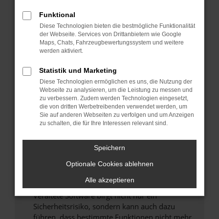
Überprüfe deine Firewall und deine
Funktional
Internetverbindung.
Diese Technologien bieten die bestmögliche Funktionalität
Laden andere Webseiten, zum Beispiel deine
der Webseite. Services von Drittanbietern wie Google
Maps, Chats, Fahrzeugbewertungssystem und weitere
Suchmaschine?
werden aktiviert.
Prüfe deine Browsererweiterungen.
Manche Erweiterungen, wie Werbeblocker,
Statistik und Marketing
können das Laden bestimmter Seiten
Diese Technologien ermöglichen es uns, die Nutzung der
verhindern. Funktioniert die Seite in einem
Webseite zu analysieren, um die Leistung zu messen und
zu verbessern. Zudem werden Technologien eingesetzt,
anderen Browser oder in einem privaten
die von dritten Werbetreibenden verwendet werden, um
Fenster?
Sie auf anderen Webseiten zu verfolgen und um Anzeigen
zu schalten, die für Ihre Interessen relevant sind.
Starte dein Gerät neu.
Das kann manchmal helfen, vorübergehende
Speichern
Probleme zu beheben.
Stelle sicher, dass dein Browser und dein
Optionale Cookies ablehnen
Betriebssystem auf dem neuesten Stand
Alle akzeptieren
sind.
Veraltete Software birgt nicht nur ein
Sicherheitsrisiko, sondern kann auch dazu
führen, dass bestimmte Funktionen nicht mehr