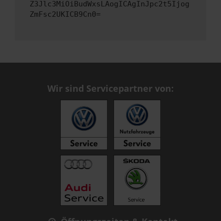
Z3Jlc3MiOiBudWxsLAogICAgInJpc2t5Ijog
ZmFsc2UKICB9Cn0=
Wir sind Servicepartner von: