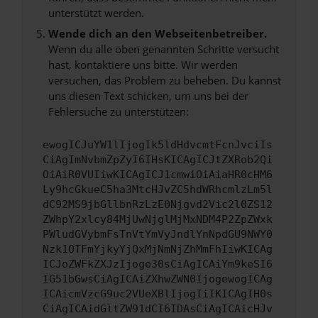
unterstützt werden.
Wende dich an den Webseitenbetreiber.
Wenn du alle oben genannten Schritte versucht
hast, kontaktiere uns bitte. Wir werden
versuchen, das Problem zu beheben. Du kannst
uns diesen Text schicken, um uns bei der
Fehlersuche zu unterstützen:
ewogICJuYW1lIjogIk5ldHdvcmtFcnJvciIs
CiAgImNvbmZpZyI6IHsKICAgICJtZXRob2Qi
OiAiR0VUIiwKICAgICJ1cmwiOiAiaHR0cHM6
Ly9hcGkueC5ha3MtcHJvZC5hdWRhcmlzLm5l
dC92MS9jbGllbnRzLzE0Njgvd2Vic2l0ZS12
ZWhpY2xlcy84MjUwNjglMjMxNDM4P2ZpZWxk
PWludGVybmFsTnVtYmVyJndlYnNpdGU9NWY0
Nzk1OTFmYjkyYjQxMjNmNjZhMmFhIiwKICAg
ICJoZWFkZXJzIjoge30sCiAgICAiYm9keSI6
IG51bGwsCiAgICAiZXhwZWN0IjogewogICAg
ICAicmVzcG9uc2VUeXBlIjogIiIKICAgIH0s
CiAgICAidGltZW91dCI6IDAsCiAgICAicHJv