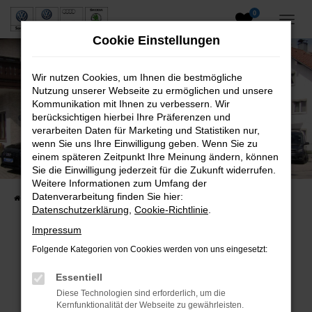
0
Zum
Hauptinhalt
Cookie Einstellungen
springen
Wir nutzen Cookies, um Ihnen die bestmögliche
Nutzung unserer Webseite zu ermöglichen und unsere
Kommunikation mit Ihnen zu verbessern. Wir
berücksichtigen hierbei Ihre Präferenzen und
verarbeiten Daten für Marketing und Statistiken nur,
wenn Sie uns Ihre Einwilligung geben. Wenn Sie zu
Neuwagen und Gebrauchtwagen
einem späteren Zeitpunkt Ihre Meinung ändern, können
Sie die Einwilligung jederzeit für die Zukunft widerrufen.
VW, VW Nutzfahrzeuge, Audi & Skoda
Weitere Informationen zum Umfang der
Datenverarbeitung finden Sie hier:
Startseite
Fahrzeuge
Fahrzeugsuche
Datenschutzerklärung
,
Cookie-Richtlinie
.
Impressum
Folgende Kategorien von Cookies werden von uns eingesetzt:
Fehler: Network Error
Essentiell
Beim Laden ist ein Fehler aufgetreten.
Diese Technologien sind erforderlich, um die
Hier sind ein paar Tipps, die dir helfen können:
Kernfunktionalität der Webseite zu gewährleisten.