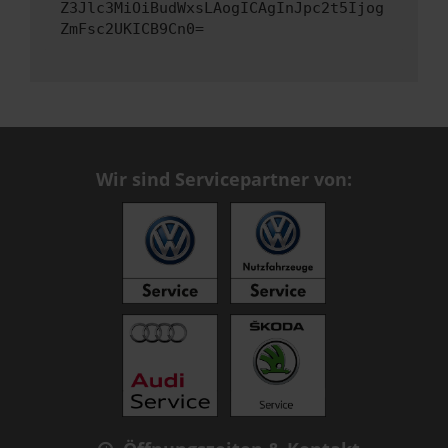
Z3Jlc3MiOiBudWxsLAogICAgInJpc2t5Ijog
ZmFsc2UKICB9Cn0=
Wir sind Servicepartner von: