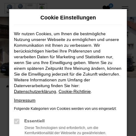
0
Zum
Hauptinhalt
Cookie Einstellungen
springen
Wir nutzen Cookies, um Ihnen die bestmögliche
Nutzung unserer Webseite zu ermöglichen und unsere
Kommunikation mit Ihnen zu verbessern. Wir
berücksichtigen hierbei Ihre Präferenzen und
verarbeiten Daten für Marketing und Statistiken nur,
wenn Sie uns Ihre Einwilligung geben. Wenn Sie zu
Neuwagen und Gebrauchtwagen
einem späteren Zeitpunkt Ihre Meinung ändern, können
Sie die Einwilligung jederzeit für die Zukunft widerrufen.
VW, VW Nutzfahrzeuge, Audi & Skoda
Weitere Informationen zum Umfang der
Datenverarbeitung finden Sie hier:
Startseite
Fahrzeuge
Fahrzeugsuche
Datenschutzerklärung
,
Cookie-Richtlinie
.
Impressum
Folgende Kategorien von Cookies werden von uns eingesetzt:
Fehler: Network Error
Essentiell
Beim Laden ist ein Fehler aufgetreten.
Diese Technologien sind erforderlich, um die
Hier sind ein paar Tipps, die dir helfen können:
Kernfunktionalität der Webseite zu gewährleisten.