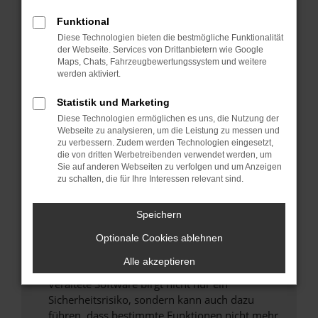
Überprüfe deine Firewall und deine
Funktional
Internetverbindung.
Diese Technologien bieten die bestmögliche Funktionalität
Laden andere Webseiten, zum Beispiel deine
der Webseite. Services von Drittanbietern wie Google
Maps, Chats, Fahrzeugbewertungssystem und weitere
Suchmaschine?
werden aktiviert.
Prüfe deine Browsererweiterungen.
Manche Erweiterungen, wie Werbeblocker,
Statistik und Marketing
können das Laden bestimmter Seiten
Diese Technologien ermöglichen es uns, die Nutzung der
verhindern. Funktioniert die Seite in einem
Webseite zu analysieren, um die Leistung zu messen und
zu verbessern. Zudem werden Technologien eingesetzt,
anderen Browser oder in einem privaten
die von dritten Werbetreibenden verwendet werden, um
Fenster?
Sie auf anderen Webseiten zu verfolgen und um Anzeigen
zu schalten, die für Ihre Interessen relevant sind.
Starte dein Gerät neu.
Das kann manchmal helfen, vorübergehende
Speichern
Probleme zu beheben.
Stelle sicher, dass dein Browser und dein
Optionale Cookies ablehnen
Betriebssystem auf dem neuesten Stand
Alle akzeptieren
sind.
Veraltete Software birgt nicht nur ein
Sicherheitsrisiko, sondern kann auch dazu
führen, dass bestimmte Funktionen nicht mehr