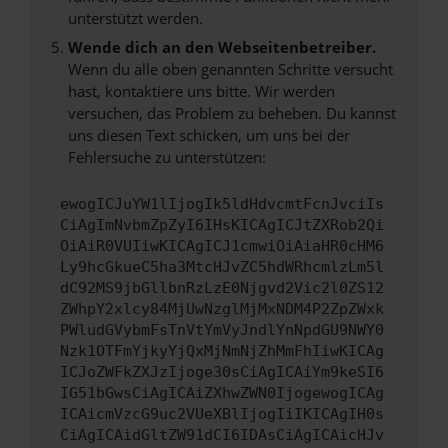
unterstützt werden.
Wende dich an den Webseitenbetreiber.
Wenn du alle oben genannten Schritte versucht
hast, kontaktiere uns bitte. Wir werden
versuchen, das Problem zu beheben. Du kannst
uns diesen Text schicken, um uns bei der
Fehlersuche zu unterstützen:
ewogICJuYW1lIjogIk5ldHdvcmtFcnJvciIs
CiAgImNvbmZpZyI6IHsKICAgICJtZXRob2Qi
OiAiR0VUIiwKICAgICJ1cmwiOiAiaHR0cHM6
Ly9hcGkueC5ha3MtcHJvZC5hdWRhcmlzLm5l
dC92MS9jbGllbnRzLzE0Njgvd2Vic2l0ZS12
ZWhpY2xlcy84MjUwNzglMjMxNDM4P2ZpZWxk
PWludGVybmFsTnVtYmVyJndlYnNpdGU9NWY0
Nzk1OTFmYjkyYjQxMjNmNjZhMmFhIiwKICAg
ICJoZWFkZXJzIjoge30sCiAgICAiYm9keSI6
IG51bGwsCiAgICAiZXhwZWN0IjogewogICAg
ICAicmVzcG9uc2VUeXBlIjogIiIKICAgIH0s
CiAgICAidGltZW91dCI6IDAsCiAgICAicHJv