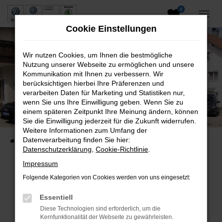
0
Zum
Hauptinhalt
Cookie Einstellungen
springen
Wir nutzen Cookies, um Ihnen die bestmögliche
Nutzung unserer Webseite zu ermöglichen und unsere
Kommunikation mit Ihnen zu verbessern. Wir
berücksichtigen hierbei Ihre Präferenzen und
verarbeiten Daten für Marketing und Statistiken nur,
wenn Sie uns Ihre Einwilligung geben. Wenn Sie zu
Neuwagen und Gebrauchtwagen
einem späteren Zeitpunkt Ihre Meinung ändern, können
Sie die Einwilligung jederzeit für die Zukunft widerrufen.
VW, VW Nutzfahrzeuge, Audi & Skoda
Weitere Informationen zum Umfang der
Datenverarbeitung finden Sie hier:
Startseite
Fahrzeuge
Fahrzeugsuche
Datenschutzerklärung
,
Cookie-Richtlinie
.
Impressum
Folgende Kategorien von Cookies werden von uns eingesetzt:
Fehler: Network Error
Essentiell
Beim Laden ist ein Fehler aufgetreten.
Diese Technologien sind erforderlich, um die
Hier sind ein paar Tipps, die dir helfen können:
Kernfunktionalität der Webseite zu gewährleisten.