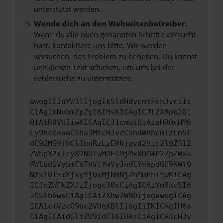
unterstützt werden.
Wende dich an den Webseitenbetreiber.
Wenn du alle oben genannten Schritte versucht
hast, kontaktiere uns bitte. Wir werden
versuchen, das Problem zu beheben. Du kannst
uns diesen Text schicken, um uns bei der
Fehlersuche zu unterstützen:
ewogICJuYW1lIjogIk5ldHdvcmtFcnJvciIs
CiAgImNvbmZpZyI6IHsKICAgICJtZXRob2Qi
OiAiR0VUIiwKICAgICJ1cmwiOiAiaHR0cHM6
Ly9hcGkueC5ha3MtcHJvZC5hdWRhcmlzLm5l
dC92MS9jbGllbnRzLzE0Njgvd2Vic2l0ZS12
ZWhpY2xlcy82NDIwMDElMjMxNDM4P2ZpZWxk
PWludGVybmFsTnVtYmVyJndlYnNpdGU9NWY0
Nzk1OTFmYjkyYjQxMjNmNjZhMmFhIiwKICAg
ICJoZWFkZXJzIjoge30sCiAgICAiYm9keSI6
IG51bGwsCiAgICAiZXhwZWN0IjogewogICAg
ICAicmVzcG9uc2VUeXBlIjogIiIKICAgIH0s
CiAgICAidGltZW91dCI6IDAsCiAgICAicHJv