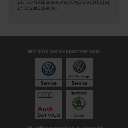
Z3Jlc3MiOiBudWxsLAogICAgInJpc2t5Ijog
ZmFsc2UKICB9Cn0=
Wir sind Servicepartner von: