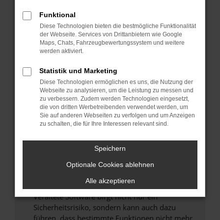
Überprüfe deine Firewall und deine
Funktional
Internetverbindung.
Diese Technologien bieten die bestmögliche Funktionalität
Laden andere Webseiten, zum Beispiel deine
der Webseite. Services von Drittanbietern wie Google
Maps, Chats, Fahrzeugbewertungssystem und weitere
Suchmaschine?
werden aktiviert.
Prüfe deine Browsererweiterungen.
Manche Erweiterungen, wie Werbeblocker,
Statistik und Marketing
können das Laden bestimmter Seiten
Diese Technologien ermöglichen es uns, die Nutzung der
verhindern. Funktioniert die Seite in einem
Webseite zu analysieren, um die Leistung zu messen und
zu verbessern. Zudem werden Technologien eingesetzt,
anderen Browser oder in einem privaten
die von dritten Werbetreibenden verwendet werden, um
Fenster?
Sie auf anderen Webseiten zu verfolgen und um Anzeigen
zu schalten, die für Ihre Interessen relevant sind.
Starte dein Gerät neu.
Das kann manchmal helfen, vorübergehende
Speichern
Probleme zu beheben.
Stelle sicher, dass dein Browser und dein
Optionale Cookies ablehnen
Betriebssystem auf dem neuesten Stand
Alle akzeptieren
sind.
Veraltete Software birgt nicht nur ein
Sicherheitsrisiko, sondern kann auch dazu
führen, dass bestimmte Funktionen nicht mehr