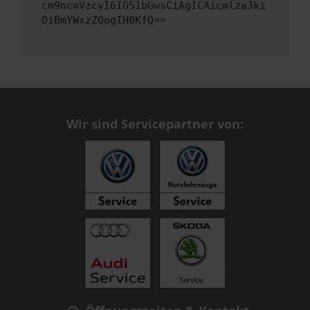
cm9ncmVzcyI6IG51bGwsCiAgICAicmlza3ki
OiBmYWxzZQogIH0KfQ==
Wir sind Servicepartner von: