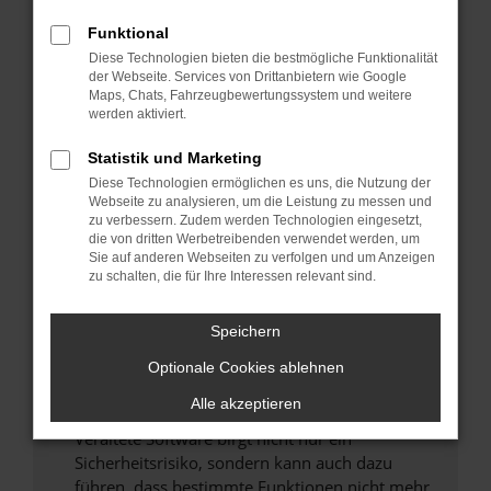
Überprüfe deine Firewall und deine
Funktional
Internetverbindung.
Diese Technologien bieten die bestmögliche Funktionalität
Laden andere Webseiten, zum Beispiel deine
der Webseite. Services von Drittanbietern wie Google
Maps, Chats, Fahrzeugbewertungssystem und weitere
Suchmaschine?
werden aktiviert.
Prüfe deine Browsererweiterungen.
Manche Erweiterungen, wie Werbeblocker,
Statistik und Marketing
können das Laden bestimmter Seiten
Diese Technologien ermöglichen es uns, die Nutzung der
verhindern. Funktioniert die Seite in einem
Webseite zu analysieren, um die Leistung zu messen und
zu verbessern. Zudem werden Technologien eingesetzt,
anderen Browser oder in einem privaten
die von dritten Werbetreibenden verwendet werden, um
Fenster?
Sie auf anderen Webseiten zu verfolgen und um Anzeigen
zu schalten, die für Ihre Interessen relevant sind.
Starte dein Gerät neu.
Das kann manchmal helfen, vorübergehende
Speichern
Probleme zu beheben.
Stelle sicher, dass dein Browser und dein
Optionale Cookies ablehnen
Betriebssystem auf dem neuesten Stand
Alle akzeptieren
sind.
Veraltete Software birgt nicht nur ein
Sicherheitsrisiko, sondern kann auch dazu
führen, dass bestimmte Funktionen nicht mehr