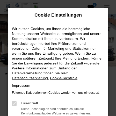
0
Zum
Hauptinhalt
Cookie Einstellungen
springen
Wir nutzen Cookies, um Ihnen die bestmögliche
Nutzung unserer Webseite zu ermöglichen und unsere
Kommunikation mit Ihnen zu verbessern. Wir
berücksichtigen hierbei Ihre Präferenzen und
verarbeiten Daten für Marketing und Statistiken nur,
wenn Sie uns Ihre Einwilligung geben. Wenn Sie zu
Neuwagen und Gebrauchtwagen
einem späteren Zeitpunkt Ihre Meinung ändern, können
Sie die Einwilligung jederzeit für die Zukunft widerrufen.
VW, VW Nutzfahrzeuge, Audi & Skoda
Weitere Informationen zum Umfang der
Datenverarbeitung finden Sie hier:
Startseite
Fahrzeuge
Fahrzeugsuche
Datenschutzerklärung
,
Cookie-Richtlinie
.
Impressum
Folgende Kategorien von Cookies werden von uns eingesetzt:
Fehler: Network Error
Essentiell
Beim Laden ist ein Fehler aufgetreten.
Diese Technologien sind erforderlich, um die
Hier sind ein paar Tipps, die dir helfen können:
Kernfunktionalität der Webseite zu gewährleisten.