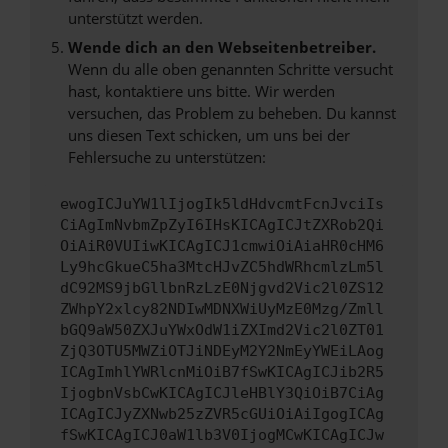
unterstützt werden.
Wende dich an den Webseitenbetreiber.
Wenn du alle oben genannten Schritte versucht
hast, kontaktiere uns bitte. Wir werden
versuchen, das Problem zu beheben. Du kannst
uns diesen Text schicken, um uns bei der
Fehlersuche zu unterstützen:
ewogICJuYW1lIjogIk5ldHdvcmtFcnJvciIs
CiAgImNvbmZpZyI6IHsKICAgICJtZXRob2Qi
OiAiR0VUIiwKICAgICJ1cmwiOiAiaHR0cHM6
Ly9hcGkueC5ha3MtcHJvZC5hdWRhcmlzLm5l
dC92MS9jbGllbnRzLzE0Njgvd2Vic2l0ZS12
ZWhpY2xlcy82NDIwMDNXWiUyMzE0Mzg/Zmll
bGQ9aW50ZXJuYWxOdW1iZXImd2Vic2l0ZT01
ZjQ3OTU5MWZiOTJiNDEyM2Y2NmEyYWEiLAog
ICAgImhlYWRlcnMiOiB7fSwKICAgICJib2R5
IjogbnVsbCwKICAgICJleHBlY3QiOiB7CiAg
ICAgICJyZXNwb25zZVR5cGUiOiAiIgogICAg
fSwKICAgICJ0aW1lb3V0IjogMCwKICAgICJw