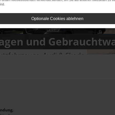
on dritten Werbetreibenden verwendet werden, um Sie auf anderen Webseiten zu ve
ind.
Optionale Cookies ablehnen
gen und Gebrauchtw
tzfahrzeuge, Audi & Skoda
indung.