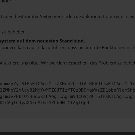
hine?
aden bestimmter Seiten verhindern. Funktioniert die Seite in e
 zu beheben.
bssystem auf dem neuesten Stand sind.
ko, sondern kann auch dazu führen, dass bestimmte Funktionen nic
ontaktiere uns bitte. Wir werden versuchen, das Problem zu behe
vbmZpZyI6IHsKICAgICJtZXRob2QiOiAiR0VUIiwKICAgICJ1
2ZWhpY2xlcy82MjYwMTZQJTIzMTQzOD9maWVsZD1pbnRlcm5h
gImJvZHkiOiBudWxsLAogICAgImV4cGVjdCI6IHsKICAgICAg
KICAgICJyaXNreSI6IGZhbHNlCiAgfQp9