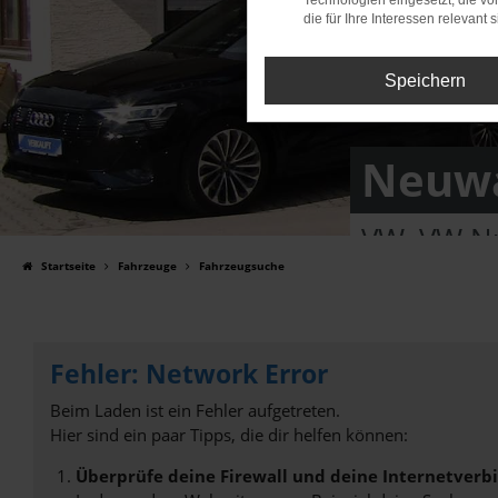
Technologien eingesetzt, die v
die für Ihre Interessen relevant s
Speichern
Neuwa
VW, VW Nu
Startseite
Fahrzeuge
Fahrzeugsuche
Fehler: Network Error
Beim Laden ist ein Fehler aufgetreten.
Hier sind ein paar Tipps, die dir helfen können:
Überprüfe deine Firewall und deine Internetverb