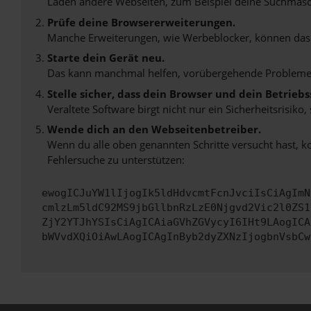
Laden andere Webseiten, zum Beispiel deine Suchmasc
Prüfe deine Browsererweiterungen.
Manche Erweiterungen, wie Werbeblocker, können das L
Starte dein Gerät neu.
Das kann manchmal helfen, vorübergehende Probleme
Stelle sicher, dass dein Browser und dein Betrie
Veraltete Software birgt nicht nur ein Sicherheitsrisi
Wende dich an den Webseitenbetreiber.
Wenn du alle oben genannten Schritte versucht hast, k
Fehlersuche zu unterstützen:
ewogICJuYW1lIjogIk5ldHdvcmtFcnJvciIsCiAgImN
cmlzLm5ldC92MS9jbGllbnRzLzE0Njgvd2Vic2l0ZS1
ZjY2YTJhYSIsCiAgICAiaGVhZGVycyI6IHt9LAogICA
bWVvdXQiOiAwLAogICAgInByb2dyZXNzIjogbnVsbCw