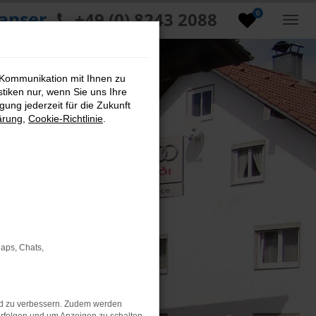
anser
+49 (0) 8243 2088
0
 Kommunikation mit Ihnen zu
stiken nur, wenn Sie uns Ihre
ung jederzeit für die Zukunft
ärung
,
Cookie-Richtlinie
.
Maps, Chats,
nd zu verbessern. Zudem werden