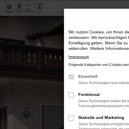
Zum
Hauptinhalt
springen
Wir nutzen Cookies, um Ihnen d
verbessern. Wir berücksichtigen 
Einwilligung geben. Wenn Sie zu 
widerrufen. Weitere Information
Impressum
Folgende Kategorien von Cookies werd
Essentiell
Diese Technologien sind erforde
Funktional
Diese Technologien bieten die b
Fahrzeugbewertungssystem und w
Statistik und Marketing
Diese Technologien ermöglichen