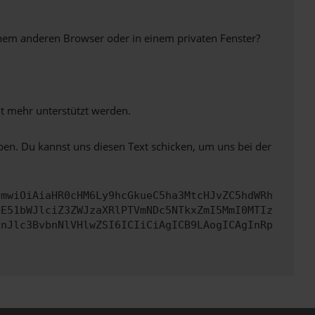
inem anderen Browser oder in einem privaten Fenster?
ht mehr unterstützt werden.
ben. Du kannst uns diesen Text schicken, um uns bei der
cmwiOiAiaHR0cHM6Ly9hcGkueC5ha3MtcHJvZC5hdWRh
bE51bWJlciZ3ZWJzaXRlPTVmNDc5NTkxZmI5MmI0MTIz
InJlc3BvbnNlVHlwZSI6ICIiCiAgICB9LAogICAgInRp