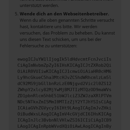
unterstützt werden.
Wende dich an den Webseitenbetreiber.
Wenn du alle oben genannten Schritte versucht
hast, kontaktiere uns bitte. Wir werden
versuchen, das Problem zu beheben. Du kannst
uns diesen Text schicken, um uns bei der
Fehlersuche zu unterstützen:
ewogICJuYW1lIjogIk5ldHdvcmtFcnJvciIs
CiAgImNvbmZpZyI6IHsKICAgICJtZXRob2Qi
OiAiR0VUIiwKICAgICJ1cmwiOiAiaHR0cHM6
Ly9hcGkueC5ha3MtcHJvZC5hdWRhcmlzLm5l
dC92MS9jbGllbnRzLzE0Njgvd2Vic2l0ZS12
ZWhpY2xlcy82MjYwMjBMJTIzMTQzOD9maWVs
ZD1pbnRlcm5hbE51bWJlciZ3ZWJzaXRlPTVm
NDc5NTkxZmI5MmI0MTIzZjY2YTJhYSIsCiAg
ICAiaGVhZGVycyI6IHt9LAogICAgImJvZHki
OiBudWxsLAogICAgImV4cGVjdCI6IHsKICAg
ICAgInJlc3BvbnNlVHlwZSI6ICIiCiAgICB9
LAogICAgInRpbWVvdXQiOiAwLAogICAgInBy