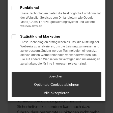
Überprüfe deine Firewall und deine
Funktional
Internetverbindung.
Diese Technologien bieten die bestmögliche Funktionalität
Laden andere Webseiten, zum Beispiel deine
der Webseite. Services von Drittanbietern wie Google
Maps, Chats, Fahrzeugbewertungssystem und weitere
Suchmaschine?
werden aktiviert.
Prüfe deine Browsererweiterungen.
Manche Erweiterungen, wie Werbeblocker,
Statistik und Marketing
können das Laden bestimmter Seiten
Diese Technologien ermöglichen es uns, die Nutzung der
verhindern. Funktioniert die Seite in einem
Webseite zu analysieren, um die Leistung zu messen und
zu verbessern. Zudem werden Technologien eingesetzt,
anderen Browser oder in einem privaten
die von dritten Werbetreibenden verwendet werden, um
Fenster?
Sie auf anderen Webseiten zu verfolgen und um Anzeigen
zu schalten, die für Ihre Interessen relevant sind.
Starte dein Gerät neu.
Das kann manchmal helfen, vorübergehende
Speichern
Probleme zu beheben.
Stelle sicher, dass dein Browser und dein
Optionale Cookies ablehnen
Betriebssystem auf dem neuesten Stand
Alle akzeptieren
sind.
Veraltete Software birgt nicht nur ein
Sicherheitsrisiko, sondern kann auch dazu
führen, dass bestimmte Funktionen nicht mehr