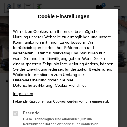
0
Zum
Hauptinhalt
Cookie Einstellungen
springen
Wir nutzen Cookies, um Ihnen die bestmögliche
Nutzung unserer Webseite zu ermöglichen und unsere
Kommunikation mit Ihnen zu verbessern. Wir
berücksichtigen hierbei Ihre Präferenzen und
verarbeiten Daten für Marketing und Statistiken nur,
wenn Sie uns Ihre Einwilligung geben. Wenn Sie zu
Neuwagen und Gebrauchtwagen
einem späteren Zeitpunkt Ihre Meinung ändern, können
Sie die Einwilligung jederzeit für die Zukunft widerrufen.
VW, VW Nutzfahrzeuge, Audi & Skoda
Weitere Informationen zum Umfang der
Datenverarbeitung finden Sie hier:
Startseite
Fahrzeuge
Fahrzeugsuche
Datenschutzerklärung
,
Cookie-Richtlinie
.
Impressum
Folgende Kategorien von Cookies werden von uns eingesetzt:
Fehler: Network Error
Essentiell
Beim Laden ist ein Fehler aufgetreten.
Diese Technologien sind erforderlich, um die
Hier sind ein paar Tipps, die dir helfen können:
Kernfunktionalität der Webseite zu gewährleisten.