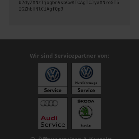
b2dyZXNzIjogbnVsbCwKICAgICJyaXNreSI6
IGZhbHNlCiAgfQp9
Wir sind Servicepartner von: