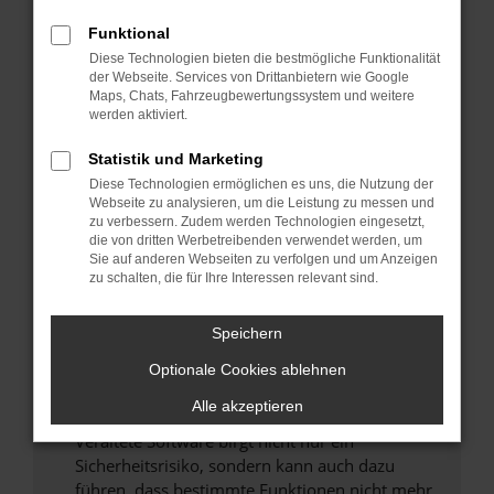
Überprüfe deine Firewall und deine
Funktional
Internetverbindung.
Diese Technologien bieten die bestmögliche Funktionalität
Laden andere Webseiten, zum Beispiel deine
der Webseite. Services von Drittanbietern wie Google
Maps, Chats, Fahrzeugbewertungssystem und weitere
Suchmaschine?
werden aktiviert.
Prüfe deine Browsererweiterungen.
Manche Erweiterungen, wie Werbeblocker,
Statistik und Marketing
können das Laden bestimmter Seiten
Diese Technologien ermöglichen es uns, die Nutzung der
verhindern. Funktioniert die Seite in einem
Webseite zu analysieren, um die Leistung zu messen und
zu verbessern. Zudem werden Technologien eingesetzt,
anderen Browser oder in einem privaten
die von dritten Werbetreibenden verwendet werden, um
Fenster?
Sie auf anderen Webseiten zu verfolgen und um Anzeigen
zu schalten, die für Ihre Interessen relevant sind.
Starte dein Gerät neu.
Das kann manchmal helfen, vorübergehende
Speichern
Probleme zu beheben.
Stelle sicher, dass dein Browser und dein
Optionale Cookies ablehnen
Betriebssystem auf dem neuesten Stand
Alle akzeptieren
sind.
Veraltete Software birgt nicht nur ein
Sicherheitsrisiko, sondern kann auch dazu
führen, dass bestimmte Funktionen nicht mehr