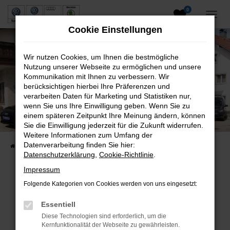
0
Zum
Hauptinhalt
Cookie Einstellungen
springen
Wir nutzen Cookies, um Ihnen die bestmögliche
Nutzung unserer Webseite zu ermöglichen und unsere
Kommunikation mit Ihnen zu verbessern. Wir
berücksichtigen hierbei Ihre Präferenzen und
verarbeiten Daten für Marketing und Statistiken nur,
wenn Sie uns Ihre Einwilligung geben. Wenn Sie zu
Neuwagen und Gebrauchtwagen
einem späteren Zeitpunkt Ihre Meinung ändern, können
Sie die Einwilligung jederzeit für die Zukunft widerrufen.
VW, VW Nutzfahrzeuge, Audi & Skoda
Weitere Informationen zum Umfang der
Datenverarbeitung finden Sie hier:
Startseite
Fahrzeuge
Fahrzeugsuche
Datenschutzerklärung
,
Cookie-Richtlinie
.
Impressum
Folgende Kategorien von Cookies werden von uns eingesetzt:
Fehler: Network Error
Essentiell
Beim Laden ist ein Fehler aufgetreten.
Diese Technologien sind erforderlich, um die
Hier sind ein paar Tipps, die dir helfen können:
Kernfunktionalität der Webseite zu gewährleisten.