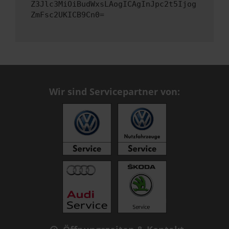
Z3Jlc3MiOiBudWxsLAogICAgInJpc2t5Ijog
ZmFsc2UKICB9Cn0=
Wir sind Servicepartner von: