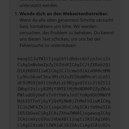
unterstützt werden.
Wende dich an den Webseitenbetreiber.
Wenn du alle oben genannten Schritte versucht
hast, kontaktiere uns bitte. Wir werden
versuchen, das Problem zu beheben. Du kannst
uns diesen Text schicken, um uns bei der
Fehlersuche zu unterstützen:
ewogICJuYW1lIjogIk5ldHdvcmtFcnJvciIs
CiAgImNvbmZpZyI6IHsKICAgICJtZXRob2Qi
OiAiR0VUIiwKICAgICJ1cmwiOiAiaHR0cHM6
Ly9hcGkueC5ha3MtcHJvZC5hdWRhcmlzLm5l
dC92MS9jbGllbnRzLzE0Njgvd2Vic2l0ZS12
ZWhpY2xlcy82MjY3MTElMjMxNDM4P2ZpZWxk
PWludGVybmFsTnVtYmVyJndlYnNpdGU9NWY0
Nzk1OTFmYjkyYjQxMjNmNjZhMmFhIiwKICAg
ICJoZWFkZXJzIjoge30sCiAgICAiYm9keSI6
IG51bGwsCiAgICAiZXhwZWN0IjogewogICAg
ICAicmVzcG9uc2VUeXBlIjogIiIKICAgIH0s
CiAgICAidGltZW91dCI6IDAsCiAgICAicHJv