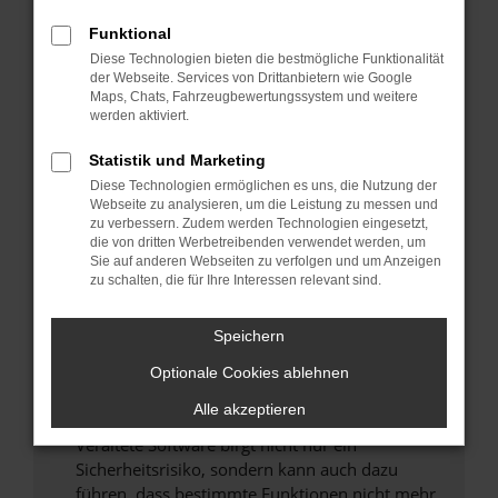
Überprüfe deine Firewall und deine
Funktional
Internetverbindung.
Diese Technologien bieten die bestmögliche Funktionalität
Laden andere Webseiten, zum Beispiel deine
der Webseite. Services von Drittanbietern wie Google
Maps, Chats, Fahrzeugbewertungssystem und weitere
Suchmaschine?
werden aktiviert.
Prüfe deine Browsererweiterungen.
Manche Erweiterungen, wie Werbeblocker,
Statistik und Marketing
können das Laden bestimmter Seiten
Diese Technologien ermöglichen es uns, die Nutzung der
verhindern. Funktioniert die Seite in einem
Webseite zu analysieren, um die Leistung zu messen und
zu verbessern. Zudem werden Technologien eingesetzt,
anderen Browser oder in einem privaten
die von dritten Werbetreibenden verwendet werden, um
Fenster?
Sie auf anderen Webseiten zu verfolgen und um Anzeigen
zu schalten, die für Ihre Interessen relevant sind.
Starte dein Gerät neu.
Das kann manchmal helfen, vorübergehende
Speichern
Probleme zu beheben.
Stelle sicher, dass dein Browser und dein
Optionale Cookies ablehnen
Betriebssystem auf dem neuesten Stand
Alle akzeptieren
sind.
Veraltete Software birgt nicht nur ein
Sicherheitsrisiko, sondern kann auch dazu
führen, dass bestimmte Funktionen nicht mehr