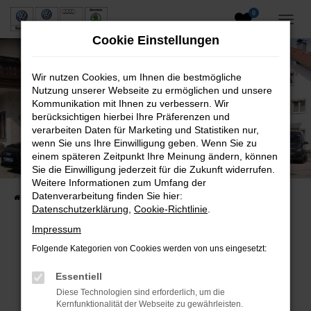
0
Zum
Hauptinhalt
Cookie Einstellungen
springen
Wir nutzen Cookies, um Ihnen die bestmögliche
Nutzung unserer Webseite zu ermöglichen und unsere
Kommunikation mit Ihnen zu verbessern. Wir
berücksichtigen hierbei Ihre Präferenzen und
verarbeiten Daten für Marketing und Statistiken nur,
wenn Sie uns Ihre Einwilligung geben. Wenn Sie zu
Neuwagen und Gebrauchtwagen
einem späteren Zeitpunkt Ihre Meinung ändern, können
Sie die Einwilligung jederzeit für die Zukunft widerrufen.
VW, VW Nutzfahrzeuge, Audi & Skoda
Weitere Informationen zum Umfang der
Datenverarbeitung finden Sie hier:
Startseite
Fahrzeuge
Fahrzeugsuche
Datenschutzerklärung
,
Cookie-Richtlinie
.
Impressum
Folgende Kategorien von Cookies werden von uns eingesetzt:
Fehler: Network Error
Essentiell
Beim Laden ist ein Fehler aufgetreten.
Diese Technologien sind erforderlich, um die
Hier sind ein paar Tipps, die dir helfen können:
Kernfunktionalität der Webseite zu gewährleisten.