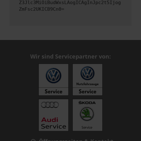
Z3Jlc3MiOiBudWxsLAogICAgInJpc2t5Ijog
ZmFsc2UKICB9Cn0=
Wir sind Servicepartner von: