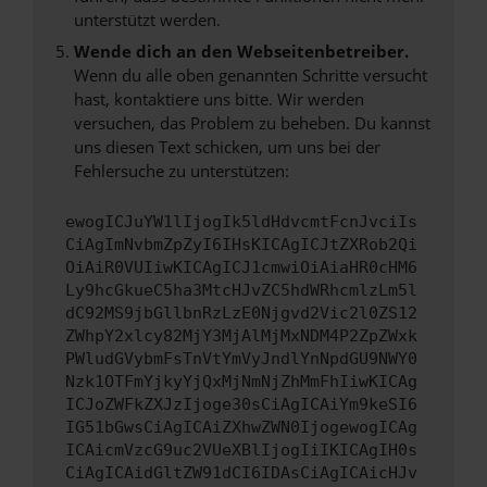
unterstützt werden.
Wende dich an den Webseitenbetreiber.
Wenn du alle oben genannten Schritte versucht
hast, kontaktiere uns bitte. Wir werden
versuchen, das Problem zu beheben. Du kannst
uns diesen Text schicken, um uns bei der
Fehlersuche zu unterstützen:
ewogICJuYW1lIjogIk5ldHdvcmtFcnJvciIs
CiAgImNvbmZpZyI6IHsKICAgICJtZXRob2Qi
OiAiR0VUIiwKICAgICJ1cmwiOiAiaHR0cHM6
Ly9hcGkueC5ha3MtcHJvZC5hdWRhcmlzLm5l
dC92MS9jbGllbnRzLzE0Njgvd2Vic2l0ZS12
ZWhpY2xlcy82MjY3MjAlMjMxNDM4P2ZpZWxk
PWludGVybmFsTnVtYmVyJndlYnNpdGU9NWY0
Nzk1OTFmYjkyYjQxMjNmNjZhMmFhIiwKICAg
ICJoZWFkZXJzIjoge30sCiAgICAiYm9keSI6
IG51bGwsCiAgICAiZXhwZWN0IjogewogICAg
ICAicmVzcG9uc2VUeXBlIjogIiIKICAgIH0s
CiAgICAidGltZW91dCI6IDAsCiAgICAicHJv