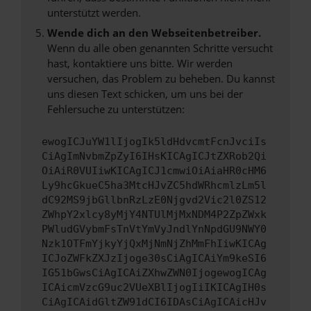
unterstützt werden.
Wende dich an den Webseitenbetreiber.
Wenn du alle oben genannten Schritte versucht
hast, kontaktiere uns bitte. Wir werden
versuchen, das Problem zu beheben. Du kannst
uns diesen Text schicken, um uns bei der
Fehlersuche zu unterstützen:
ewogICJuYW1lIjogIk5ldHdvcmtFcnJvciIs
CiAgImNvbmZpZyI6IHsKICAgICJtZXRob2Qi
OiAiR0VUIiwKICAgICJ1cmwiOiAiaHR0cHM6
Ly9hcGkueC5ha3MtcHJvZC5hdWRhcmlzLm5l
dC92MS9jbGllbnRzLzE0Njgvd2Vic2l0ZS12
ZWhpY2xlcy8yMjY4NTUlMjMxNDM4P2ZpZWxk
PWludGVybmFsTnVtYmVyJndlYnNpdGU9NWY0
Nzk1OTFmYjkyYjQxMjNmNjZhMmFhIiwKICAg
ICJoZWFkZXJzIjoge30sCiAgICAiYm9keSI6
IG51bGwsCiAgICAiZXhwZWN0IjogewogICAg
ICAicmVzcG9uc2VUeXBlIjogIiIKICAgIH0s
CiAgICAidGltZW91dCI6IDAsCiAgICAicHJv