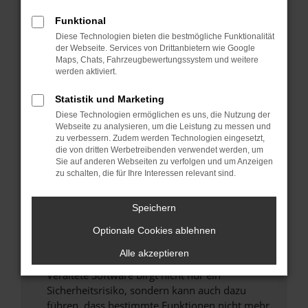
Überprüfe deine Firewall und deine
Funktional
Internetverbindung.
Diese Technologien bieten die bestmögliche Funktionalität
Laden andere Webseiten, zum Beispiel deine
der Webseite. Services von Drittanbietern wie Google
Maps, Chats, Fahrzeugbewertungssystem und weitere
Suchmaschine?
werden aktiviert.
Prüfe deine Browsererweiterungen.
Manche Erweiterungen, wie Werbeblocker,
Statistik und Marketing
können das Laden bestimmter Seiten
Diese Technologien ermöglichen es uns, die Nutzung der
verhindern. Funktioniert die Seite in einem
Webseite zu analysieren, um die Leistung zu messen und
zu verbessern. Zudem werden Technologien eingesetzt,
anderen Browser oder in einem privaten
die von dritten Werbetreibenden verwendet werden, um
Fenster?
Sie auf anderen Webseiten zu verfolgen und um Anzeigen
zu schalten, die für Ihre Interessen relevant sind.
Starte dein Gerät neu.
Das kann manchmal helfen, vorübergehende
Speichern
Probleme zu beheben.
Stelle sicher, dass dein Browser und dein
Optionale Cookies ablehnen
Betriebssystem auf dem neuesten Stand
Alle akzeptieren
sind.
Veraltete Software birgt nicht nur ein
Sicherheitsrisiko, sondern kann auch dazu
führen, dass bestimmte Funktionen nicht mehr