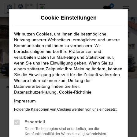
0
Zum
Hauptinhalt
Cookie Einstellungen
springen
Wir nutzen Cookies, um Ihnen die bestmögliche
Nutzung unserer Webseite zu ermöglichen und unsere
Kommunikation mit Ihnen zu verbessern. Wir
berücksichtigen hierbei Ihre Präferenzen und
verarbeiten Daten für Marketing und Statistiken nur,
wenn Sie uns Ihre Einwilligung geben. Wenn Sie zu
Neuwagen und Gebrauchtwagen
einem späteren Zeitpunkt Ihre Meinung ändern, können
Sie die Einwilligung jederzeit für die Zukunft widerrufen.
VW, VW Nutzfahrzeuge, Audi & Skoda
Weitere Informationen zum Umfang der
Datenverarbeitung finden Sie hier:
Startseite
Fahrzeuge
Fahrzeugsuche
Datenschutzerklärung
,
Cookie-Richtlinie
.
Impressum
Folgende Kategorien von Cookies werden von uns eingesetzt:
Fehler: Network Error
Essentiell
Beim Laden ist ein Fehler aufgetreten.
Diese Technologien sind erforderlich, um die
Hier sind ein paar Tipps, die dir helfen können:
Kernfunktionalität der Webseite zu gewährleisten.