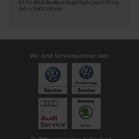
Z3Jlc3MiOiBudWxsLAogICAgInJpc2t5Ijog
ZmFsc2UKICB9Cn0=
Wir sind Servicepartner von: