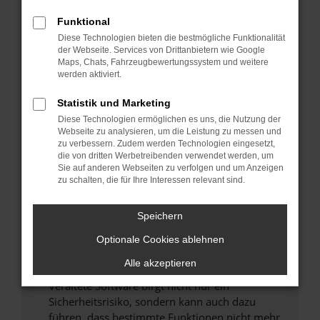
Überprüfe deine Firewall und deine
Funktional
Internetverbindung.
Diese Technologien bieten die bestmögliche Funktionalität
Laden andere Webseiten, zum Beispiel deine
der Webseite. Services von Drittanbietern wie Google
Maps, Chats, Fahrzeugbewertungssystem und weitere
Suchmaschine?
werden aktiviert.
Prüfe deine Browsererweiterungen.
Manche Erweiterungen, wie Werbeblocker,
Statistik und Marketing
können das Laden bestimmter Seiten
Diese Technologien ermöglichen es uns, die Nutzung der
verhindern. Funktioniert die Seite in einem
Webseite zu analysieren, um die Leistung zu messen und
zu verbessern. Zudem werden Technologien eingesetzt,
anderen Browser oder in einem privaten
die von dritten Werbetreibenden verwendet werden, um
Fenster?
Sie auf anderen Webseiten zu verfolgen und um Anzeigen
zu schalten, die für Ihre Interessen relevant sind.
Starte dein Gerät neu.
Das kann manchmal helfen, vorübergehende
Speichern
Probleme zu beheben.
Stelle sicher, dass dein Browser und dein
Optionale Cookies ablehnen
Betriebssystem auf dem neuesten Stand
Alle akzeptieren
sind.
Veraltete Software birgt nicht nur ein
Sicherheitsrisiko, sondern kann auch dazu
führen, dass bestimmte Funktionen nicht mehr