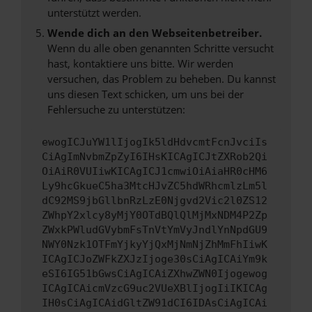
unterstützt werden.
Wende dich an den Webseitenbetreiber.
Wenn du alle oben genannten Schritte versucht
hast, kontaktiere uns bitte. Wir werden
versuchen, das Problem zu beheben. Du kannst
uns diesen Text schicken, um uns bei der
Fehlersuche zu unterstützen:
ewogICJuYW1lIjogIk5ldHdvcmtFcnJvciIs
CiAgImNvbmZpZyI6IHsKICAgICJtZXRob2Qi
OiAiR0VUIiwKICAgICJ1cmwiOiAiaHR0cHM6
Ly9hcGkueC5ha3MtcHJvZC5hdWRhcmlzLm5l
dC92MS9jbGllbnRzLzE0Njgvd2Vic2l0ZS12
ZWhpY2xlcy8yMjY0OTdBQlQlMjMxNDM4P2Zp
ZWxkPWludGVybmFsTnVtYmVyJndlYnNpdGU9
NWY0Nzk1OTFmYjkyYjQxMjNmNjZhMmFhIiwK
ICAgICJoZWFkZXJzIjoge30sCiAgICAiYm9k
eSI6IG51bGwsCiAgICAiZXhwZWN0Ijogewog
ICAgICAicmVzcG9uc2VUeXBlIjogIiIKICAg
IH0sCiAgICAidGltZW91dCI6IDAsCiAgICAi