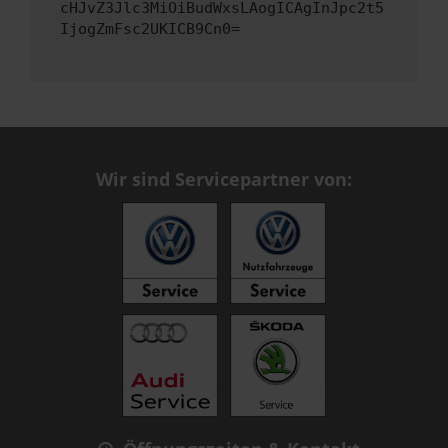
cHJvZ3Jlc3MiOiBudWxsLAogICAgInJpc2t5
IjogZmFsc2UKICB9Cn0=
Wir sind Servicepartner von: