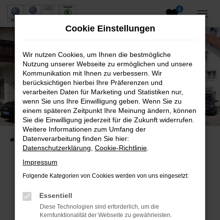
0
Zum
Hauptinhalt
Cookie Einstellungen
springen
Wir nutzen Cookies, um Ihnen die bestmögliche
Nutzung unserer Webseite zu ermöglichen und unsere
Kommunikation mit Ihnen zu verbessern. Wir
berücksichtigen hierbei Ihre Präferenzen und
verarbeiten Daten für Marketing und Statistiken nur,
wenn Sie uns Ihre Einwilligung geben. Wenn Sie zu
Neuwagen und Gebrauchtwagen
einem späteren Zeitpunkt Ihre Meinung ändern, können
Sie die Einwilligung jederzeit für die Zukunft widerrufen.
VW, VW Nutzfahrzeuge, Audi & Skoda
Weitere Informationen zum Umfang der
Datenverarbeitung finden Sie hier:
Startseite
Fahrzeuge
Fahrzeugsuche
Datenschutzerklärung
,
Cookie-Richtlinie
.
Impressum
Folgende Kategorien von Cookies werden von uns eingesetzt:
Fehler: Network Error
Essentiell
Beim Laden ist ein Fehler aufgetreten.
Diese Technologien sind erforderlich, um die
Hier sind ein paar Tipps, die dir helfen können:
Kernfunktionalität der Webseite zu gewährleisten.