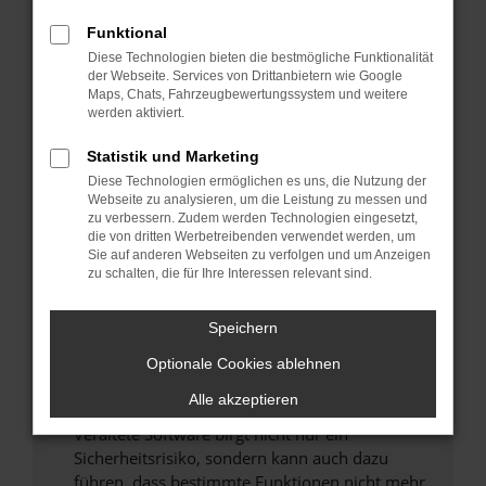
Überprüfe deine Firewall und deine
Funktional
Internetverbindung.
Diese Technologien bieten die bestmögliche Funktionalität
Laden andere Webseiten, zum Beispiel deine
der Webseite. Services von Drittanbietern wie Google
Maps, Chats, Fahrzeugbewertungssystem und weitere
Suchmaschine?
werden aktiviert.
Prüfe deine Browsererweiterungen.
Manche Erweiterungen, wie Werbeblocker,
Statistik und Marketing
können das Laden bestimmter Seiten
Diese Technologien ermöglichen es uns, die Nutzung der
verhindern. Funktioniert die Seite in einem
Webseite zu analysieren, um die Leistung zu messen und
zu verbessern. Zudem werden Technologien eingesetzt,
anderen Browser oder in einem privaten
die von dritten Werbetreibenden verwendet werden, um
Fenster?
Sie auf anderen Webseiten zu verfolgen und um Anzeigen
zu schalten, die für Ihre Interessen relevant sind.
Starte dein Gerät neu.
Das kann manchmal helfen, vorübergehende
Speichern
Probleme zu beheben.
Stelle sicher, dass dein Browser und dein
Optionale Cookies ablehnen
Betriebssystem auf dem neuesten Stand
Alle akzeptieren
sind.
Veraltete Software birgt nicht nur ein
Sicherheitsrisiko, sondern kann auch dazu
führen, dass bestimmte Funktionen nicht mehr