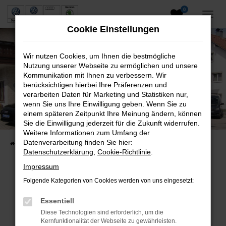
0
Zum
Hauptinhalt
Cookie Einstellungen
springen
Wir nutzen Cookies, um Ihnen die bestmögliche
Nutzung unserer Webseite zu ermöglichen und unsere
Kommunikation mit Ihnen zu verbessern. Wir
berücksichtigen hierbei Ihre Präferenzen und
verarbeiten Daten für Marketing und Statistiken nur,
wenn Sie uns Ihre Einwilligung geben. Wenn Sie zu
Neuwagen und Gebrauchtwagen
einem späteren Zeitpunkt Ihre Meinung ändern, können
Sie die Einwilligung jederzeit für die Zukunft widerrufen.
VW, VW Nutzfahrzeuge, Audi & Skoda
Weitere Informationen zum Umfang der
Datenverarbeitung finden Sie hier:
Startseite
Fahrzeuge
Fahrzeugsuche
Datenschutzerklärung
,
Cookie-Richtlinie
.
Impressum
Folgende Kategorien von Cookies werden von uns eingesetzt:
Fehler: Network Error
Essentiell
Beim Laden ist ein Fehler aufgetreten.
Diese Technologien sind erforderlich, um die
Hier sind ein paar Tipps, die dir helfen können:
Kernfunktionalität der Webseite zu gewährleisten.