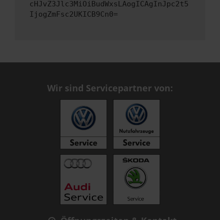
cHJvZ3Jlc3MiOiBudWxsLAogICAgInJpc2t5
IjogZmFsc2UKICB9Cn0=
Wir sind Servicepartner von: