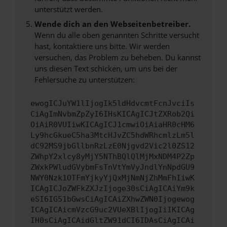
unterstützt werden.
Wende dich an den Webseitenbetreiber.
Wenn du alle oben genannten Schritte versucht
hast, kontaktiere uns bitte. Wir werden
versuchen, das Problem zu beheben. Du kannst
uns diesen Text schicken, um uns bei der
Fehlersuche zu unterstützen:
ewogICJuYW1lIjogIk5ldHdvcmtFcnJvciIs
CiAgImNvbmZpZyI6IHsKICAgICJtZXRob2Qi
OiAiR0VUIiwKICAgICJ1cmwiOiAiaHR0cHM6
Ly9hcGkueC5ha3MtcHJvZC5hdWRhcmlzLm5l
dC92MS9jbGllbnRzLzE0Njgvd2Vic2l0ZS12
ZWhpY2xlcy8yMjY5NThBQlQlMjMxNDM4P2Zp
ZWxkPWludGVybmFsTnVtYmVyJndlYnNpdGU9
NWY0Nzk1OTFmYjkyYjQxMjNmNjZhMmFhIiwK
ICAgICJoZWFkZXJzIjoge30sCiAgICAiYm9k
eSI6IG51bGwsCiAgICAiZXhwZWN0Ijogewog
ICAgICAicmVzcG9uc2VUeXBlIjogIiIKICAg
IH0sCiAgICAidGltZW91dCI6IDAsCiAgICAi