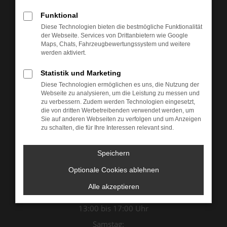
Funktional
Diese Technologien bieten die bestmögliche Funktionalität
der Webseite. Services von Drittanbietern wie Google
Maps, Chats, Fahrzeugbewertungssystem und weitere
werden aktiviert.
Statistik und Marketing
Diese Technologien ermöglichen es uns, die Nutzung der
Webseite zu analysieren, um die Leistung zu messen und
zu verbessern. Zudem werden Technologien eingesetzt,
die von dritten Werbetreibenden verwendet werden, um
Sie auf anderen Webseiten zu verfolgen und um Anzeigen
Öffnungszeiten & Kontakt
zu schalten, die für Ihre Interessen relevant sind.
Montag bis Donnerstag:
Speichern
07:00 bis 12:00 Uhr
Optionale Cookies ablehnen
13:00 bis 18:00 Uhr
Freitag:
Alle akzeptieren
07:00 bis 12:00 Uhr
13:00 bis 17:00 Uhr
Samstag: