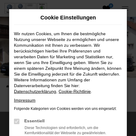
0
Zum
Hauptinhalt
Cookie Einstellungen
springen
Wir nutzen Cookies, um Ihnen die bestmögliche
Nutzung unserer Webseite zu ermöglichen und unsere
Kommunikation mit Ihnen zu verbessern. Wir
berücksichtigen hierbei Ihre Präferenzen und
verarbeiten Daten für Marketing und Statistiken nur,
wenn Sie uns Ihre Einwilligung geben. Wenn Sie zu
Neuwagen und Gebrauchtwagen
einem späteren Zeitpunkt Ihre Meinung ändern, können
Sie die Einwilligung jederzeit für die Zukunft widerrufen.
VW, VW Nutzfahrzeuge, Audi & Skoda
Weitere Informationen zum Umfang der
Datenverarbeitung finden Sie hier:
Startseite
Fahrzeuge
Fahrzeugsuche
Datenschutzerklärung
,
Cookie-Richtlinie
.
Impressum
Folgende Kategorien von Cookies werden von uns eingesetzt:
Essentiell
Wir sind Servicepartner von:
Diese Technologien sind erforderlich, um die
Kernfunktionalität der Webseite zu gewährleisten.