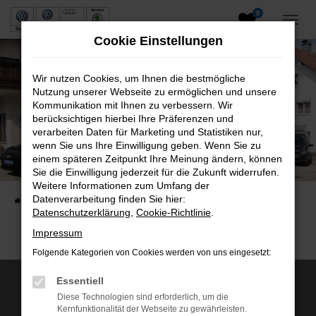
0
Zum
Hauptinhalt
Cookie Einstellungen
springen
Wir nutzen Cookies, um Ihnen die bestmögliche
Nutzung unserer Webseite zu ermöglichen und unsere
Kommunikation mit Ihnen zu verbessern. Wir
berücksichtigen hierbei Ihre Präferenzen und
verarbeiten Daten für Marketing und Statistiken nur,
wenn Sie uns Ihre Einwilligung geben. Wenn Sie zu
Neuwagen und Gebrauchtwagen
einem späteren Zeitpunkt Ihre Meinung ändern, können
Sie die Einwilligung jederzeit für die Zukunft widerrufen.
VW, VW Nutzfahrzeuge, Audi & Skoda
Weitere Informationen zum Umfang der
Datenverarbeitung finden Sie hier:
Startseite
Fahrzeuge
Fahrzeugsuche
Datenschutzerklärung
,
Cookie-Richtlinie
.
Impressum
Folgende Kategorien von Cookies werden von uns eingesetzt:
Essentiell
Wir sind Servicepartner von:
Diese Technologien sind erforderlich, um die
Kernfunktionalität der Webseite zu gewährleisten.