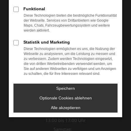
Funktional
Diese Technologien bieten die bestmögliche Funktionalität
der Webseite. Services von Drittanbietern wie Google
Maps, Chats, Fahrzeugbewertungssystem und weitere
werden aktiviert.
Statistik und Marketing
Diese Technologien ermöglichen es uns, die Nutzung der
Webseite zu analysieren, um die Leistung zu messen und
zu verbessern. Zudem werden Technologien eingesetzt,
die von dritten Werbetreibenden verwendet werden, um
Sie auf anderen Webseiten zu verfolgen und um Anzeigen
Öffnungszeiten & Kontakt
zu schalten, die für Ihre Interessen relevant sind.
Montag bis Donnerstag:
Speichern
07:00 bis 12:00 Uhr
Optionale Cookies ablehnen
13:00 bis 18:00 Uhr
Freitag:
Alle akzeptieren
07:00 bis 12:00 Uhr
13:00 bis 17:00 Uhr
Samstag: