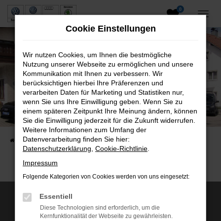
0
Zum
Hauptinhalt
Cookie Einstellungen
springen
Wir nutzen Cookies, um Ihnen die bestmögliche
Nutzung unserer Webseite zu ermöglichen und unsere
Kommunikation mit Ihnen zu verbessern. Wir
berücksichtigen hierbei Ihre Präferenzen und
verarbeiten Daten für Marketing und Statistiken nur,
wenn Sie uns Ihre Einwilligung geben. Wenn Sie zu
Neuwagen und Gebrauchtwagen
einem späteren Zeitpunkt Ihre Meinung ändern, können
Sie die Einwilligung jederzeit für die Zukunft widerrufen.
VW, VW Nutzfahrzeuge, Audi & Skoda
Weitere Informationen zum Umfang der
Datenverarbeitung finden Sie hier:
Startseite
Fahrzeuge
Fahrzeugsuche
Datenschutzerklärung
,
Cookie-Richtlinie
.
Impressum
Folgende Kategorien von Cookies werden von uns eingesetzt:
Essentiell
Wir sind Servicepartner von:
Diese Technologien sind erforderlich, um die
Kernfunktionalität der Webseite zu gewährleisten.