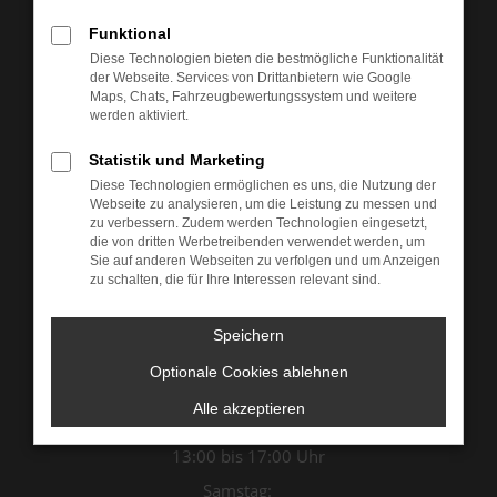
Funktional
Diese Technologien bieten die bestmögliche Funktionalität
der Webseite. Services von Drittanbietern wie Google
Maps, Chats, Fahrzeugbewertungssystem und weitere
werden aktiviert.
Statistik und Marketing
Diese Technologien ermöglichen es uns, die Nutzung der
Webseite zu analysieren, um die Leistung zu messen und
zu verbessern. Zudem werden Technologien eingesetzt,
die von dritten Werbetreibenden verwendet werden, um
Sie auf anderen Webseiten zu verfolgen und um Anzeigen
Öffnungszeiten & Kontakt
zu schalten, die für Ihre Interessen relevant sind.
Montag bis Donnerstag:
Speichern
07:00 bis 12:00 Uhr
Optionale Cookies ablehnen
13:00 bis 18:00 Uhr
Freitag:
Alle akzeptieren
07:00 bis 12:00 Uhr
13:00 bis 17:00 Uhr
Samstag: