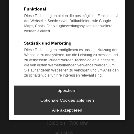
Funktional
Diese Technologien bieten die bestmögliche Funktionalität
der Webseite. Services von Drittanbietern wie Google
Maps, Chats, Fahrzeugbewertungssystem und weitere
werden aktiviert.
Statistik und Marketing
Diese Technologien ermöglichen es uns, die Nutzung der
Webseite zu analysieren, um die Leistung zu messen und
zu verbessern. Zudem werden Technologien eingesetzt,
die von dritten Werbetreibenden verwendet werden, um
Sie auf anderen Webseiten zu verfolgen und um Anzeigen
Öffnungszeiten & Kontakt
zu schalten, die für Ihre Interessen relevant sind.
Montag bis Donnerstag:
Speichern
07:00 bis 12:00 Uhr
Optionale Cookies ablehnen
13:00 bis 18:00 Uhr
Freitag:
Alle akzeptieren
07:00 bis 12:00 Uhr
13:00 bis 17:00 Uhr
Samstag: