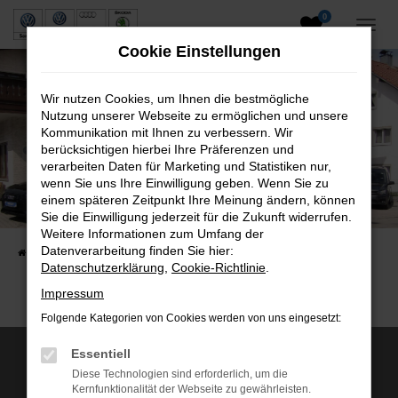
0
Zum
Hauptinhalt
Cookie Einstellungen
springen
Wir nutzen Cookies, um Ihnen die bestmögliche
Nutzung unserer Webseite zu ermöglichen und unsere
Kommunikation mit Ihnen zu verbessern. Wir
berücksichtigen hierbei Ihre Präferenzen und
verarbeiten Daten für Marketing und Statistiken nur,
wenn Sie uns Ihre Einwilligung geben. Wenn Sie zu
Neuwagen und Gebrauchtwagen
einem späteren Zeitpunkt Ihre Meinung ändern, können
Sie die Einwilligung jederzeit für die Zukunft widerrufen.
VW, VW Nutzfahrzeuge, Audi & Skoda
Weitere Informationen zum Umfang der
Datenverarbeitung finden Sie hier:
Startseite
Fahrzeuge
Fahrzeugsuche
Datenschutzerklärung
,
Cookie-Richtlinie
.
Impressum
Folgende Kategorien von Cookies werden von uns eingesetzt:
Essentiell
Wir sind Servicepartner von:
Diese Technologien sind erforderlich, um die
Kernfunktionalität der Webseite zu gewährleisten.