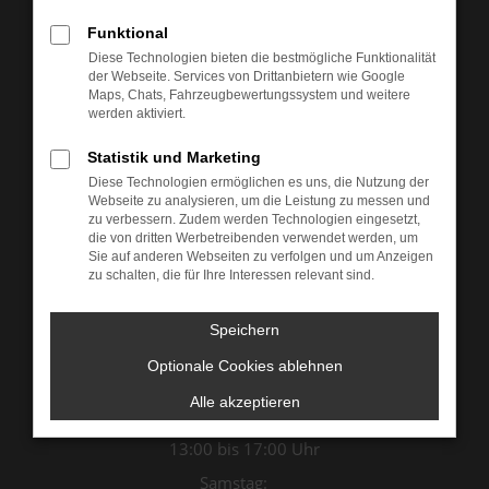
Funktional
Diese Technologien bieten die bestmögliche Funktionalität
der Webseite. Services von Drittanbietern wie Google
Maps, Chats, Fahrzeugbewertungssystem und weitere
werden aktiviert.
Statistik und Marketing
Diese Technologien ermöglichen es uns, die Nutzung der
Webseite zu analysieren, um die Leistung zu messen und
zu verbessern. Zudem werden Technologien eingesetzt,
die von dritten Werbetreibenden verwendet werden, um
Sie auf anderen Webseiten zu verfolgen und um Anzeigen
Öffnungszeiten & Kontakt
zu schalten, die für Ihre Interessen relevant sind.
Montag bis Donnerstag:
Speichern
07:00 bis 12:00 Uhr
Optionale Cookies ablehnen
13:00 bis 18:00 Uhr
Freitag:
Alle akzeptieren
07:00 bis 12:00 Uhr
13:00 bis 17:00 Uhr
Samstag: