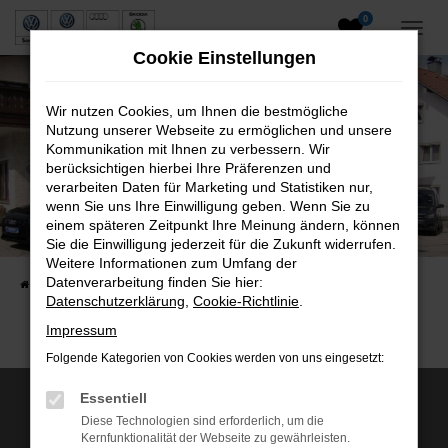
0
Zum
Hauptinhalt
Cookie Einstellungen
springen
Wir nutzen Cookies, um Ihnen die bestmögliche
Nutzung unserer Webseite zu ermöglichen und unsere
Kommunikation mit Ihnen zu verbessern. Wir
berücksichtigen hierbei Ihre Präferenzen und
verarbeiten Daten für Marketing und Statistiken nur,
wenn Sie uns Ihre Einwilligung geben. Wenn Sie zu
Neuwagen und Gebrauchtwagen
einem späteren Zeitpunkt Ihre Meinung ändern, können
Sie die Einwilligung jederzeit für die Zukunft widerrufen.
VW, VW Nutzfahrzeuge, Audi & Skoda
Weitere Informationen zum Umfang der
Datenverarbeitung finden Sie hier:
Startseite
Fahrzeuge
Fahrzeugsuche
Datenschutzerklärung
,
Cookie-Richtlinie
.
Impressum
Folgende Kategorien von Cookies werden von uns eingesetzt:
Essentiell
Wir sind Servicepartner von:
Diese Technologien sind erforderlich, um die
Kernfunktionalität der Webseite zu gewährleisten.